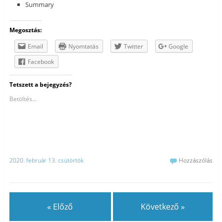
Summary
Megosztás:
Email
Nyomtatás
Twitter
Google
Facebook
Tetszett a bejegyzés?
Betöltés...
2020. február 13. csütörtök
Hozzászólás
« Előző
Következő »