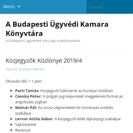
Menü
A Budapesti Ügyvédi Kamara
Könyvtára
a budapesti ügyvédek zárt jogi szakkönyvtára
Közjegyzők Közlönye 2019/4
Szerző:
Aranyos Nándor
Olvasási idő: < 1 perc
Parti Tamás:
Közjegyzői hálózatok az Európai Unióban
Csonka Péter:
A polgári jogi képviselet megjelenési formái az
angolszász jogban
Molnár Pál:
Az orosz végrendeleti és törvényes öröklés
szabályai
Lerner Attila Gábor:
A közjegyzői letét eljárásjogi szabályai
Sajtószemle
Recenzió