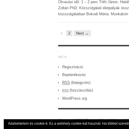
Olvasási idő: 1 – 2 perc Tóth János: Hatál
Zoltán PhD: Közszolgálati életpályák öss
közszolgálatban Bokodi Márta: Munkaköri
1
2
Next →
META
Regisztráció
Bejelentkezés
RSS
(bejegyzés)
(hozzászólás)
RSS
WordPress.org
Copyright © 2026
A Budapesti Ügyvédi Kamara Kö
Adatvédelem és cookie-k: Ez a webhely cookie-kat használ. Ha többet szeretne 
Powered by
WordPress
and
Origin