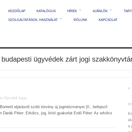
KEZDŐLAP
KATALÓGUS
HÍREK
AJÁNLÓK
TAR
SZOLGÁLTATÁSOK, HASZNÁLAT
RÓLUNK
KAPCSOLAT
 budapesti ügyvédek zárt jogi szakkönyvtá
A
 in
Ügyvédek Lapja
R
Büntető eljárásról szóló törvény új jogintézményei (II., befejező
n Darák Péter: Erkölcs, jog, bírói gyakorlat Erdő Péter: Az erkölcs
Kö
al
a 