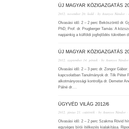
ÚJ MAGYAR KÖZIGAZGATÁS 20
2012. november 20. kedd
· by
Aranyos Nándor
· 
Olvasási idő: 2 – 2 perc Beköszöntő dr. 
PhD, Prof. dr. Prugberger Tamás: A közszo
napjainkig a külföldi jogfejlődés tükrébe
ÚJ MAGYAR KÖZIGAZGATÁS 20
2012. szeptember 14. péntek
· by
Aranyos Nándor
Olvasási idő: 2 – 3 perc dr. Zongor Gábor
kapcsolatban Tanulmányok dr. Tilk Péter 
alkotmányossági kontrollja dr. Demeter An
Pálné dr….
ÜGYVÉD VILÁG 2012/6
2012. június 21. csütörtök
· by
Aranyos Nándor
·
Olvasási idő: 2 – 2 perc Szakma Rövid hír
egységes bírói ítélkezés kialakítása. Ripo