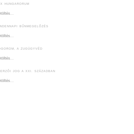
EX HUNGARORUM
töltés...
INDENNAPI BŰNMEGELŐZÉS
töltés...
ÓGOROM, A ZUGÜGYVÉD
töltés...
ZERZŐI JOG A XXI. SZÁZADBAN
töltés...