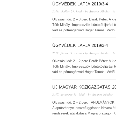
ÜGYVÉDEK LAPJA 2019/3-4
2019. október 29. kedd
· by
Aranyos Nándor
· i
Olvasási idő: 2 – 3 perc Darák Péter: A kie
Tóth Mihály: Impressziók büntetőeljárási
vád és pótmagánvád Háger Tamás: Védői f
ÜGYVÉDEK LAPJA 2019/3-4
2019. június 19. szerda
· by
Aranyos Nándor
· i
Olvasási idő: 2 – 2 perc Darák Péter: A kie
Tóth Mihály: Impressziók büntetőeljárási
vád és pótmagánvád Háger Tamás: Védői f
ÚJ MAGYAR KÖZIGAZGATÁS 2
2017. november 13. hétfő
· by
Aranyos Nándor
· 
Olvasási idő: 2 – 2 perc TANULMÁNYOK L
Alaptörvénnyel összefüggésben Novoszáth
rendszerek átalakítása Magyarországon Ko