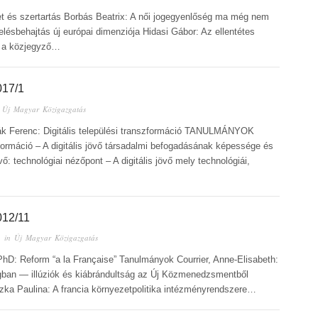
ret és szertartás Borbás Beatrix: A női jogegyenlőség ma még nem
elésbehajtás új európai dimenziója Hidasi Gábor: Az ellentétes
s a közjegyző…
17/1
n
Új Magyar Közigazgatás
k Ferenc: Digitális települési transzformáció TANULMÁNYOK
zformáció – A digitális jövő társadalmi befogadásának képessége és
ő: technológiai nézőpont – A digitális jövő mely technológiái,
12/11
 in
Új Magyar Közigazgatás
 PhD: Reform “a la Française” Tanulmányok Courrier, Anne-Elisabeth:
gban — illúziók és kiábrándultság az Új Közmenedzsmentből
szka Paulina: A francia környezetpolitika intézményrendszere…