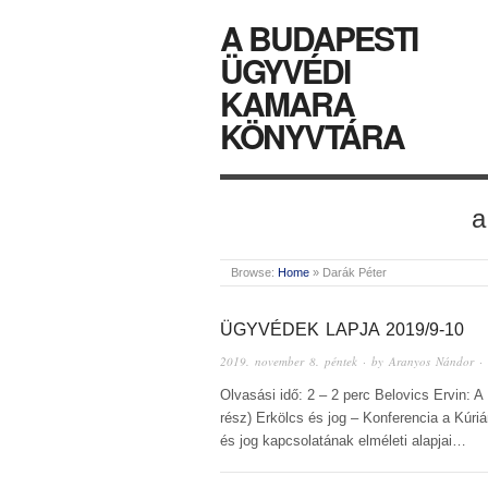
A BUDAPESTI
ÜGYVÉDI
KAMARA
KÖNYVTÁRA
a
Browse:
Home
»
Darák Péter
ÜGYVÉDEK LAPJA 2019/9-10
2019. november 8. péntek
· by
Aranyos Nándor
·
Olvasási idő: 2 – 2 perc Belovics Ervin: A 
rész) Erkölcs és jog – Konferencia a Kúriá
és jog kapcsolatának elméleti alapjai…