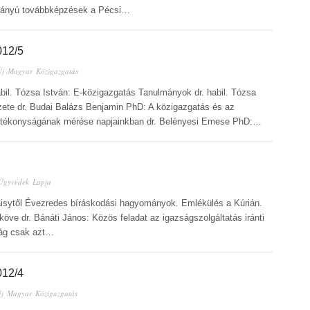
kirányú továbbképzések a Pécsi…
12/5
Új Magyar Közigazgatás
abil. Tózsa István: E-közigazgatás Tanulmányok dr. habil. Tózsa
yzete dr. Budai Balázs Benjamin PhD: A közigazgatás és az
 hatékonyságának mérése napjainkban dr. Belényesi Emese PhD:…
Ügyvédek Lapja
Daisytől Évezredes bíráskodási hagyományok. Emlékülés a Kúrián.
köve dr. Bánáti János: Közös feladat az igazságszolgáltatás iránti
ság csak azt…
12/4
j Magyar Közigazgatás