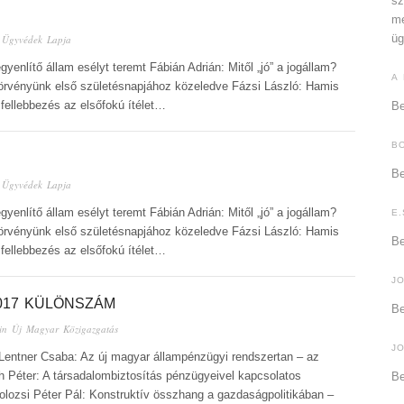
sz
me
üg
n
Ügyvédek Lapja
gyenlítő állam esélyt teremt Fábián Adrián: Mitől „jó” a jogállam?
A
 törvényünk első születésnapjához közeledve Fázsi László: Hamis
ellebbezés az elsőfokú ítélet…
Be
B
Be
n
Ügyvédek Lapja
gyenlítő állam esélyt teremt Fábián Adrián: Mitől „jó” a jogállam?
E.
 törvényünk első születésnapjához közeledve Fázsi László: Hamis
Be
ellebbezés az elsőfokú ítélet…
J
017 KÜLÖNSZÁM
Be
in
Új Magyar Közigazgatás
J
entner Csaba: Az új magyar állampénzügyi rendszertan – az
 Péter: A társadalombiztosítás pénzügyeivel kapcsolatos
Be
lozsi Péter Pál: Konstruktív összhang a gazdaságpolitikában –