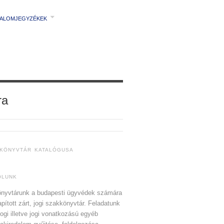
TALOMJEGYZÉKEK
ra
 KÖNYVTÁR KATALÓGUSA
ÓLUNK
nyvtárunk a budapesti ügyvédek számára
apított zárt, jogi szakkönyvtár. Feladatunk
jogi illetve jogi vonatkozású egyéb