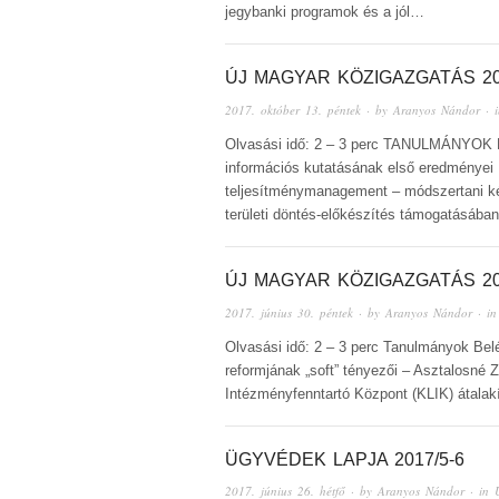
jegybanki programok és a jól…
ÚJ MAGYAR KÖZIGAZGATÁS 20
2017. október 13. péntek
· by
Aranyos Nándor
· 
Olvasási idő: 2 – 3 perc TANULMÁNYOK 
információs kutatásának első eredményei 
teljesítménymanagement – módszertani kér
területi döntés-előkészítés támogatásáb
ÚJ MAGYAR KÖZIGAZGATÁS 20
2017. június 30. péntek
· by
Aranyos Nándor
· i
Olvasási idő: 2 – 3 perc Tanulmányok Bel
reformjának „soft” tényezői – Asztalosné 
Intézményfenntartó Központ (KLIK) átalakí
ÜGYVÉDEK LAPJA 2017/5-6
2017. június 26. hétfő
· by
Aranyos Nándor
· in