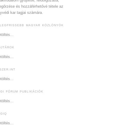
akirodalom gyűjtése, feldolgozása,
gőrzése és hozzáférhetővé tétele az
yvédi kar tagjai számára.
 LEGFRISSEBB MAGYAR KÖZLÖNYÖK
töltés...
OJTÁROK
töltés...
SZER.INT
töltés...
OGI FÓRUM PUBLIKÁCIÓK
töltés...
OGIQ
töltés...