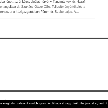
yba lépett az új közszolgálati törvény Tanulmányok dr. Hazafi
zehangolása dr. Szakács Gábor CSc: Teljesítményértékelés a
 rendszer a közigazgatásban Fórum dr. Szabó Lajos: A…
nyvtára
megtudni, valamint arról, hogyan távolíthatja el vagy blokkolhatja ezeket, lásd itt