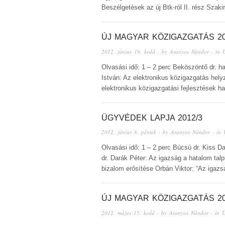
Beszélgetések az új Btk-ról II. rész Sza
ÚJ MAGYAR KÖZIGAZGATÁS 20
2012. június 19. kedd
· by
Aranyos Nándor
· in
Olvasási idő: 1 – 2 perc Beköszöntő dr. h
István: Az elektronikus közigazgatás hel
elektronikus közigazgatási fejlesztések
ÜGYVÉDEK LAPJA 2012/3
2012. június 8. péntek
· by
Aranyos Nándor
· in
Olvasási idő: 1 – 2 perc Búcsú dr. Kiss 
dr. Darák Péter: Az igazság a hatalom talp
bizalom erősítése Orbán Viktor: “Az igaz
ÚJ MAGYAR KÖZIGAZGATÁS 20
2012. május 15. kedd
· by
Aranyos Nándor
· in
Ú