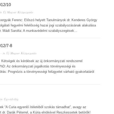
12/10
in
Új Magyar Közigazgatás
Gyergyák Ferenc: Előszó helyett Tanulmányok dr. Kenderes György
lgálati fegyelmi felelősség hazai jogi szabályozásának alakulása
n dr. Mádi Sarolta: A munkavédelmi szabályszegések…
12/7-8
· in
Új Magyar Közigazgatás
: Kétségek és kérdések az új önkormányzati rendszerrel
PhD: Az önkormányzati jogalkotás törvényességi és
drás: Prognózis a törvényességi felügyelet várható gyakorlatáról
 in
Ügyvédvilág
ek “A Curia egyenlő ítéletéből szokás támadhat”, avagy az
rt dr. Darák Péterrel, a Kúria elnökével Reszkessetek betörők!