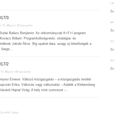
L
Be
17/3
M
in
Új Magyar Közigazgatás
Be
Budai Balázs Benjámin: Az önkormányzati K+F+I program
Kovács Róbert: Programköltségvetés: stratégiai- és
S
dések Jakobi Ákos: Big spatial data, avagy új lehetőségek a
an Varga…
Be
S
17/2
Be
n
Új Magyar Közigazgatás
ényesi Emese: Változó közigazgatás – a közigazgatás területi
Zupcsán Erika: Változás vagy változtatás – Adalék a Klebersberg
tásáról Hajnal Virág: A hely mint szervezet –…
Ügyvédek Lapja