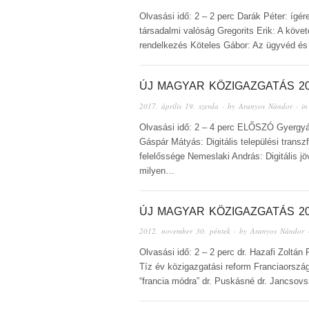
Olvasási idő: 2 – 2 perc Darák Péter: ígé
társadalmi valóság Gregorits Erik: A követ
rendelkezés Köteles Gábor: Az ügyvéd é
ÚJ MAGYAR KÖZIGAZGATÁS 20
2017. április 19. szerda
· by
Aranyos Nándor
· i
Olvasási idő: 2 – 4 perc ELŐSZÓ Gyergyá
Gáspár Mátyás: Digitális települési trans
felelőssége Nemeslaki András: Digitális jöv
milyen…
ÚJ MAGYAR KÖZIGAZGATÁS 20
2012. november 30. péntek
· by
Aranyos Nándor
·
Olvasási idő: 2 – 2 perc dr. Hazafi Zoltán
Tíz év közigazgatási reform Franciaorszá
“francia módra” dr. Puskásné dr. Jancsov