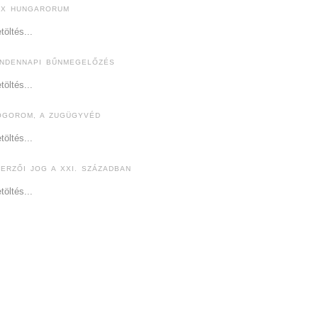
EX HUNGARORUM
töltés...
INDENNAPI BŰNMEGELŐZÉS
töltés...
ÓGOROM, A ZUGÜGYVÉD
töltés...
ZERZŐI JOG A XXI. SZÁZADBAN
töltés...