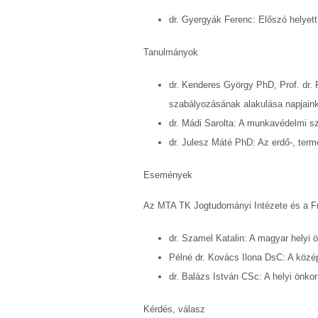
dr. Gyergyák Ferenc: Előszó helyett
Tanulmányok
dr. Kenderes György PhD, Prof. dr. 
szabályozásának alakulása napjainki
dr. Mádi Sarolta: A munkavédelmi 
dr. Julesz Máté PhD: Az erdő-, ter
Események
Az MTA TK Jogtudományi Intézete és a Fri
dr. Szamel Katalin: A magyar helyi 
Pélné dr. Kovács Ilona DsC: A köz
dr. Balázs István CSc: A helyi önk
Kérdés, válasz