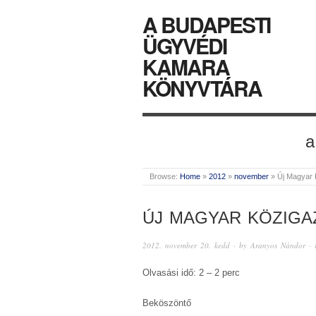
A BUDAPESTI
ÜGYVÉDI
KAMARA
KÖNYVTÁRA
a
Browse:
Home
»
2012
»
november
»
Új Magyar 
ÚJ MAGYAR KÖZIGAZ
2012. november 20. kedd
· by
Aranyos Nándor
· 
Olvasási idő: 2 – 2 perc
Beköszöntő