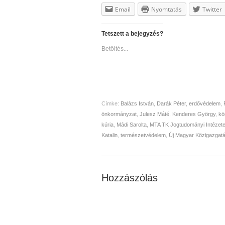
Email
Nyomtatás
Twitter
Tetszett a bejegyzés?
Betöltés...
Címke:
Balázs István
,
Darák Péter
,
erdővédelem
,
önkormányzat
,
Julesz Máté
,
Kenderes György
,
kö
kúria
,
Mádi Sarolta
,
MTA TK Jogtudományi Intézet
Katalin
,
természetvédelem
,
Új Magyar Közigazgat
Hozzászólás