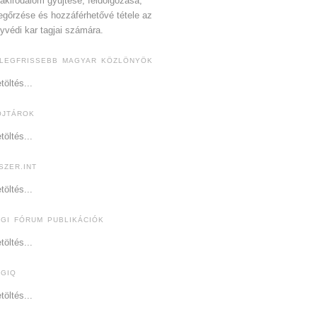
akirodalom gyűjtése, feldolgozása,
gőrzése és hozzáférhetővé tétele az
yvédi kar tagjai számára.
 LEGFRISSEBB MAGYAR KÖZLÖNYÖK
töltés...
OJTÁROK
töltés...
SZER.INT
töltés...
OGI FÓRUM PUBLIKÁCIÓK
töltés...
OGIQ
töltés...