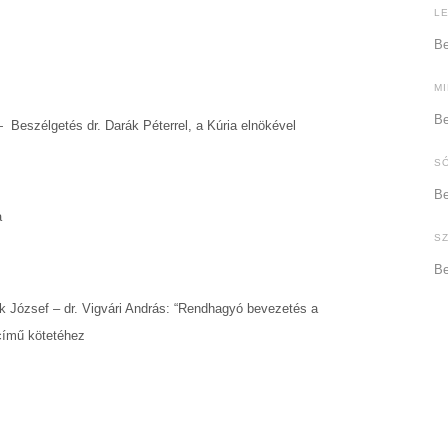
L
Be
M
Be
 Beszélgetés dr. Darák Péterrel, a Kúria elnökével
S
Be
a
S
Be
ák József – dr. Vigvári András: “Rendhagyó bevezetés a
című kötetéhez