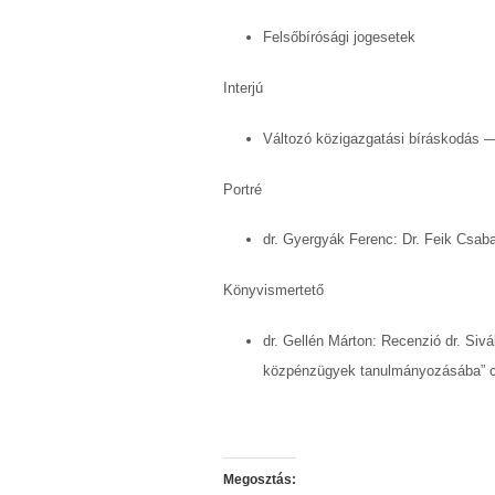
Felsőbírósági jogesetek
Interjú
Változó közigazgatási bíráskodás —
Portré
dr. Gyergyák Ferenc: Dr. Feik Csab
Könyvismertető
dr. Gellén Márton: Recenzió dr. Siv
közpénzügyek tanulmányozásába” 
Megosztás: