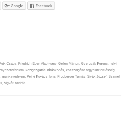
Google
Facebook
Feik Csaba
,
Friedrich Ebert Alapítvány
,
Gellén Márton
,
Gyergyák Ferenc
,
helyi
rnyezetvédelem
,
közigazgatási bíráskodás
,
közszolgálati fegyelmi felelősség
,
e
,
munkavédelem
,
Pélné Kovács Ilona
,
Prugberger Tamás
,
Sivák József
,
Szamel
ás
,
Vigvári András