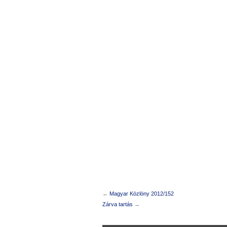
←
Magyar Közlöny 2012/152
Zárva tartás
→