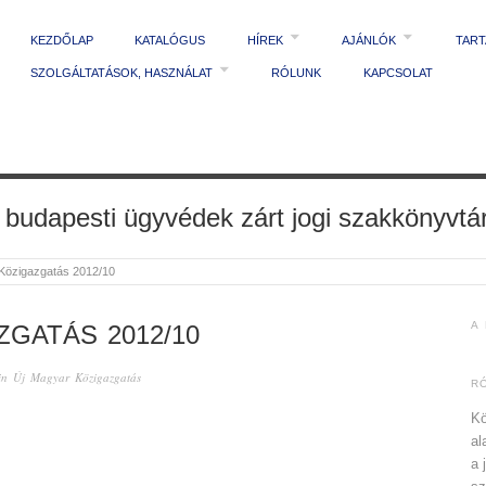
KEZDŐLAP
KATALÓGUS
HÍREK
AJÁNLÓK
TAR
SZOLGÁLTATÁSOK, HASZNÁLAT
RÓLUNK
KAPCSOLAT
 budapesti ügyvédek zárt jogi szakkönyvtá
Közigazgatás 2012/10
A
GATÁS 2012/10
in
Új Magyar Közigazgatás
R
Kö
al
a 