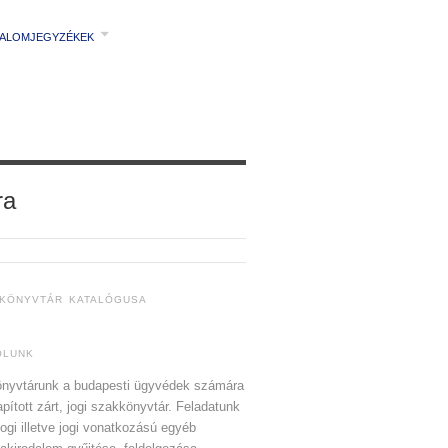
TALOMJEGYZÉKEK
ra
 KÖNYVTÁR KATALÓGUSA
ÓLUNK
nyvtárunk a budapesti ügyvédek számára
apított zárt, jogi szakkönyvtár. Feladatunk
jogi illetve jogi vonatkozású egyéb