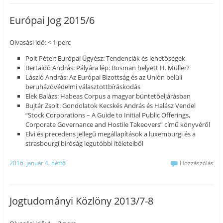
Európai Jog 2015/6
Olvasási idő: < 1 perc
Polt Péter: Európai Ügyész: Tendenciák és lehetőségek
Bertaldó András: Pályára lép: Bosman helyett H. Müller?
László András: Az Európai Bizottság és az Unión belüli
beruházóvédelmi választottbíráskodás
Elek Balázs: Habeas Corpus a magyar büntetőeljárásban
Bujtár Zsolt: Gondolatok Kecskés András és Halász Vendel
“Stock Corporations – A Guide to Initial Public Offerings,
Corporate Governance and Hostile Takeovers” című könyvéről
Elvi és precedens jellegű megállapítások a luxemburgi és a
strasbourgi bíróság legutóbbi ítéleteiből
2016. január 4. hétfő
Hozzászólás
Jogtudományi Közlöny 2013/7-8