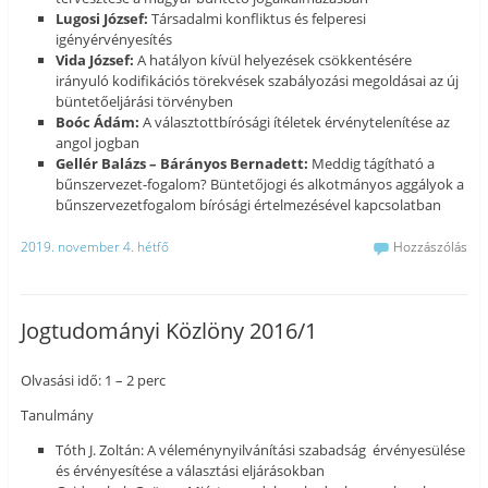
Lugosi József:
Társadalmi konfliktus és felperesi
igényérvényesítés
Vida József:
A hatályon kívül helyezések csökkentésére
irányuló kodifikációs törekvések szabályozási megoldásai az új
büntetőeljárási törvényben
Boóc Ádám:
A választottbírósági ítéletek érvénytelenítése az
angol jogban
Gellér Balázs – Bárányos Bernadett:
Meddig tágítható a
bűnszervezet-fogalom? Büntetőjogi és alkotmányos aggályok a
bűnszervezetfogalom bírósági értelmezésével kapcsolatban
2019. november 4. hétfő
Hozzászólás
Jogtudományi Közlöny 2016/1
Olvasási idő: 1 – 2 perc
Tanulmány
Tóth J. Zoltán: A véleménynyilvánítási szabadság érvényesülése
és érvényesítése a választási eljárásokban