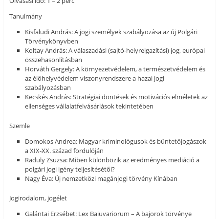
Olvasási idő: 1 – 2 perc
Tanulmány
Kisfaludi András: A jogi személyek szabályozása az új Polgári
Törvénykönyvben
Koltay András: A válaszadási (sajtó-helyreigazítási) jog, európai
összehasonlításban
Horváth Gergely: A környezetvédelem, a természetvédelem és
az élőhelyvédelem viszonyrendszere a hazai jogi
szabályozásban
Kecskés András: Stratégiai döntések és motivációs elméletek az
ellenséges vállalatfelvásárlások tekintetében
Szemle
Domokos Andrea: Magyar kriminológusok és büntetőjogászok
a XIX-XX. század fordulóján
Raduly Zsuzsa: Miben különbözik az eredményes mediáció a
polgári jogi igény teljesítésétől?
Nagy Éva: Új nemzetközi magánjogi törvény Kínában
Jogirodalom, jogélet
Galántai Erzsébet: Lex Baiuvariorum – A bajorok törvénye