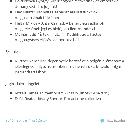
Gajduschek György: Miért engedelmeskednek az emberek a
dohányzást tiltó jognak?
Elek Balázs: Bizonyítási teher az eljárási funkciók
megosztásának tükrében
Heltai Miklós – Antal Csanád: A belterületi vadkárok
megítélésének jogi és biológiai ellentmondásai
Molnár Judit: “Érték – határ” – Kodifikáció a fizetési
meghagyásos eljárás szempontjaiból
Szemle
Ruttner Veronika: Idegennyelv-használat a polgári eljárásban: a
jelenlegi szabályozás problémái és javaslatok a készülő polgári
perrendtartáshoz
Jogirodalom-jogélet
Nótári Tamás: In memoriam Zlinszky János (1928-2015)
Deák Beáta: Udvary Sándor: Pro actione collectiva
2016. február 4. csütörtök
Hozzászólás