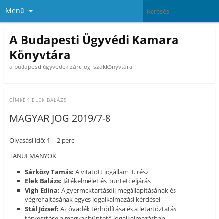
Menü
A Budapesti Ügyvédi Kamara
Könyvtára
a budapesti ügyvédek zárt jogi szakkönyvtára
CÍMKÉK
ELEK BALÁZS
MAGYAR JOG 2019/7-8
Olvasási idő: 1 – 2 perc
TANULMÁNYOK
Sárközy Tamás:
A vitatott jogállam II. rész
Elek Balázs:
Játékelmélet és büntetőeljárás
Vigh Edina:
A gyermektartásdíj megállapításának és
végrehajtásának egyes jogalkalmazási kérdései
Stál József:
Az óvadék térhódítása és a letartóztatás
térvesztése a magyar büntető jogalkalmazásban