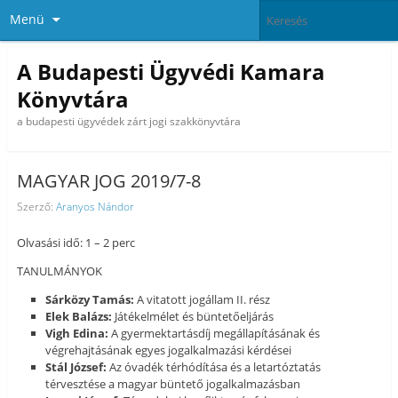
Menü
A Budapesti Ügyvédi Kamara
Könyvtára
a budapesti ügyvédek zárt jogi szakkönyvtára
MAGYAR JOG 2019/7-8
Szerző:
Aranyos Nándor
Olvasási idő: 1 – 2 perc
TANULMÁNYOK
Sárközy Tamás:
A vitatott jogállam II. rész
Elek Balázs:
Játékelmélet és büntetőeljárás
Vigh Edina:
A gyermektartásdíj megállapításának és
végrehajtásának egyes jogalkalmazási kérdései
Stál József:
Az óvadék térhódítása és a letartóztatás
térvesztése a magyar büntető jogalkalmazásban