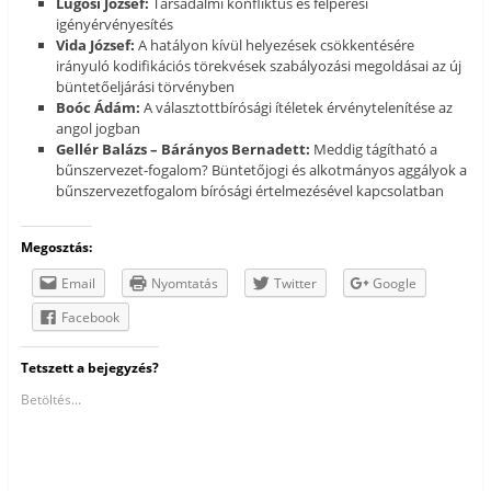
Lugosi József:
Társadalmi konfliktus és felperesi
igényérvényesítés
Vida József:
A hatályon kívül helyezések csökkentésére
irányuló kodifikációs törekvések szabályozási megoldásai az új
büntetőeljárási törvényben
Boóc Ádám:
A választottbírósági ítéletek érvénytelenítése az
angol jogban
Gellér Balázs – Bárányos Bernadett:
Meddig tágítható a
bűnszervezet-fogalom? Büntetőjogi és alkotmányos aggályok a
bűnszervezetfogalom bírósági értelmezésével kapcsolatban
Megosztás:
Email
Nyomtatás
Twitter
Google
Facebook
Tetszett a bejegyzés?
Betöltés...