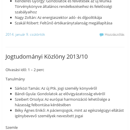
Kenderes György: Gondolatok és felvetések az új Munka
Törvénykönyve általános rendelkezéseihez és felelősségi
szabályaihoz
Nagy Zoltán: Az energiaszektor adó- és díjpolitikája
Szakál Róbert: Feltűnő értékaránytalanság megállapítása
2014. január 9. csütörtök
Hozzászólás
Jogtudományi Közlöny 2013/10
Olvasási idő: 1 – 2 perc
Tanulmány
Sárközi Tamás: Az új Ptk. jogi személy könyvéről
Bándi Gyula: Gondolatok az elővigyázatosság elvéről
Szeibert Orsolya: Az európai harmonizáció lehetősége a
házasság felbontása kérdésében
Béky Ágnes Enikő: A páciensjogok, mint az egészségügyi ellátást
igénybevevő személyek nevesített jogai
Szemle