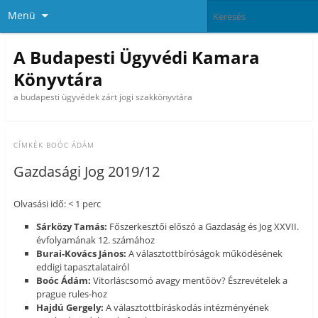
Menü
A Budapesti Ügyvédi Kamara
Könyvtára
a budapesti ügyvédek zárt jogi szakkönyvtára
CÍMKÉK
BOÓC ÁDÁM
Gazdasági Jog 2019/12
Olvasási idő: < 1 perc
Sárközy Tamás:
Főszerkesztői előszó a Gazdaság és Jog XXVII.
évfolyamának 12. számához
Burai-Kovács János:
A választottbíróságok működésének
eddigi tapasztalatairól
Boóc Ádám:
Vitorláscsomó avagy mentőöv? Észrevételek a
prague rules-hoz
Hajdú Gergely:
A választottbíráskodás intézményének