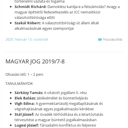
történelmi vázlata és fogalma
Schmidt Richárd:
Damoklész kardja-e a felszámolás? Avagy a
magyar építtetői fedezetkezelés az ICC nemzetközi
választottbírósága előtt
Szakál Róbert:
A választottbírósági út állam általi
alkalmazásának egyes szempontjai
2020. február 13. csütörtök
Hozzászólás
MAGYAR JOG 2019/7-8
Olvasási idő: 1 – 2 perc
TANULMÁNYOK
Sárközy Tamás:
A vitatott jogállam II. rész
Elek Balázs:
Játékelmélet és büntetőeljárás
Vigh Edina:
A gyermektartásdíj megállapításának és
végrehajtásának egyes jogalkalmazási kérdései
Stál József:
Az óvadék térhódítása és a letartóztatás
térvesztése a magyar büntető jogalkalmazásban
Lugosi József:
Társadalmi konfliktus és felperesi