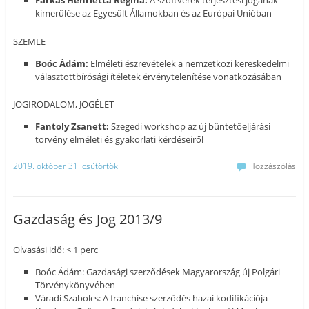
Farkas Henrietta Regina:
A szoftverek terjesztési jogának
kimerülése az Egyesült Államokban és az Európai Unióban
SZEMLE
Boóc Ádám:
Elméleti észrevételek a nemzetközi kereskedelmi
választottbírósági ítéletek érvénytelenítése vonatkozásában
JOGIRODALOM, JOGÉLET
Fantoly Zsanett:
Szegedi workshop az új büntetőeljárási
törvény elméleti és gyakorlati kérdéseiről
2019. október 31. csütörtök
Hozzászólás
Gazdaság és Jog 2013/9
Olvasási idő: < 1 perc
Boóc Ádám: Gazdasági szerződések Magyarország új Polgári
Törvénykönyvében
Váradi Szabolcs: A franchise szerződés hazai kodifikációja