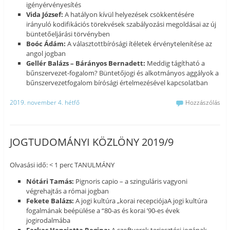
igényérvényesítés
Vida József:
A hatályon kívül helyezések csökkentésére
irányuló kodifikációs törekvések szabályozási megoldásai az új
büntetőeljárási törvényben
Boóc Ádám:
A választottbírósági ítéletek érvénytelenítése az
angol jogban
Gellér Balázs – Bárányos Bernadett:
Meddig tágítható a
bűnszervezet-fogalom? Büntetőjogi és alkotmányos aggályok a
bűnszervezetfogalom bírósági értelmezésével kapcsolatban
2019. november 4. hétfő
Hozzászólás
JOGTUDOMÁNYI KÖZLÖNY 2019/9
Olvasási idő: < 1 perc TANULMÁNY
Nótári Tamás:
Pignoris capio – a szinguláris vagyoni
végrehajtás a római jogban
Fekete Balázs:
A jogi kultúra „korai recepciójaA jogi kultúra
fogalmának beépülése a “80-as és korai ’90-es évek
jogirodalmába