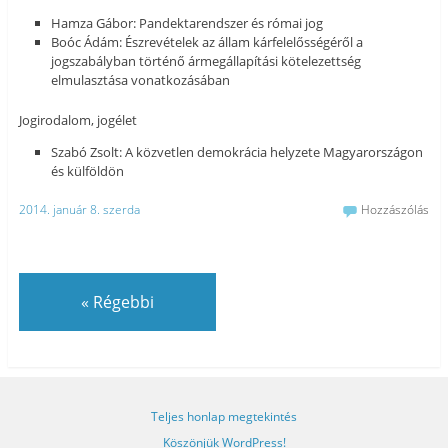
Hamza Gábor: Pandektarendszer és római jog
Boóc Ádám: Észrevételek az állam kárfelelősségéről a
jogszabályban történő ármegállapítási kötelezettség
elmulasztása vonatkozásában
Jogirodalom, jogélet
Szabó Zsolt: A közvetlen demokrácia helyzete Magyarországon
és külföldön
2014. január 8. szerda
Hozzászólás
«
Régebbi
Teljes honlap megtekintés
Köszönjük WordPress!