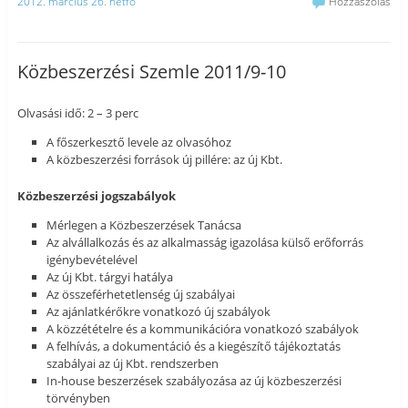
2012. március 26. hétfő
Hozzászólás
Közbeszerzési Szemle 2011/9-10
Olvasási idő: 2 – 3 perc
A főszerkesztő levele az olvasóhoz
A közbeszerzési források új pillére: az új Kbt.
Közbeszerzési jogszabályok
Mérlegen a Közbeszerzések Tanácsa
Az alvállalkozás és az alkalmasság igazolása külső erőforrás
igénybevételével
Az új Kbt. tárgyi hatálya
Az összeférhetetlenség új szabályai
Az ajánlatkérőkre vonatkozó új szabályok
A közzétételre és a kommunikációra vonatkozó szabályok
A felhívás, a dokumentáció és a kiegészítő tájékoztatás
szabályai az új Kbt. rendszerben
In-house beszerzések szabályozása az új közbeszerzési
törvényben