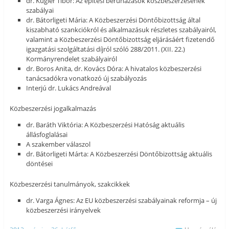
dr. Kugler Tibor: Az építési beruházások köszbeszerzésének
szabályai
dr. Bátorligeti Mária: A Közbeszerzési Döntőbizottság által
kiszabható szankciókról és alkalmazásuk részletes szabályairól,
valamint a Közbeszerzési Döntőbizottság eljárásáért fizetendő
igazgatási szolgáltatási díjról szóló 288/2011. (XII. 22.)
Kormányrendelet szabályairól
dr. Boros Anita, dr. Kovács Dóra: A hivatalos közbeszerzési
tanácsadókra vonatkozó új szabályozás
Interjú dr. Lukács Andreával
Közbeszerzési jogalkalmazás
dr. Baráth Viktória: A Közbeszerzési Hatóság aktuális
állásfoglalásai
A szakember válaszol
dr. Bátorligeti Márta: A Közbeszerzési Döntőbizottság aktuális
döntései
Közbeszerzési tanulmányok, szakcikkek
dr. Varga Ágnes: Az EU közbeszerzési szabályainak reformja – új
közbeszerzési irányelvek