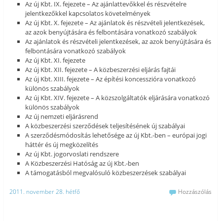
Az új Kbt. IX. fejezete – Az ajánlattevőkkel és részvételre
jelentkezőkkel kapcsolatos követelmények
Az új Kbt. X. fejezete – Az ajánlatok és részvételi jelentkezések,
az azok benyújtására és felbontására vonatkozó szabályok
Az ajánlatok és részvételi jelentkezések, az azok benyújtására és
felbontására vonatkozó szabályok
Az új Kbt. XI. fejezete
Az új Kbt. XII. fejezete – A közbeszerzési eljárás fajtái
Az új Kbt. XIII. fejezete – Az építési koncesszióra vonatkozó
különös szabályok
Az új Kbt. XIV. fejezete – A közszolgáltatók eljárására vonatkozó
különös szabályok
Az új nemzeti eljárásrend
A közbeszerzési szerződések teljesítésének új szabályai
A szerződésmódosítás lehetősége az új Kbt.-ben – európai jogi
háttér és új megközelítés
Az új Kbt. jogorvoslati rendszere
A Közbeszerzési Hatóság az új Kbt.-ben
A támogatásból megvalósuló közbeszerzések szabályai
2011. november 28. hétfő
Hozzászólás