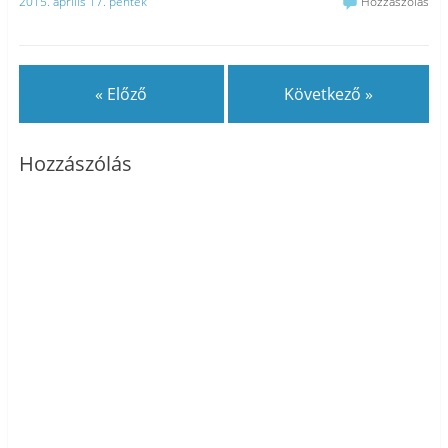
2015. április 17. péntek
Hozzászólás
« Előző
Következő »
Hozzászólás