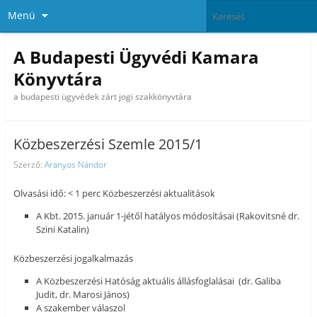
Menü
A Budapesti Ügyvédi Kamara
Könyvtára
a budapesti ügyvédek zárt jogi szakkönyvtára
Közbeszerzési Szemle 2015/1
Szerző:
Aranyos Nándor
Olvasási idő: < 1 perc Közbeszerzési aktualitások
A Kbt. 2015. január 1-jétől hatályos módosításai (Rakovitsné dr.
Szini Katalin)
Közbeszerzési jogalkalmazás
A Közbeszerzési Hatóság aktuális állásfoglalásai (dr. Galiba
Judit, dr. Marosi János)
A szakember válaszol