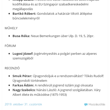
kodifikálása és az EU-Szingapúr szabadkereskedelmi
megállapodás
Bartkó Róbert:
Gondolatok a határzár tiltott átlépése
bűncselekményről
MŰHELY
Busa Réka:
Neue Bemerkungen über Ulp. D. 19, 5, 20pr.
FÓRUM
Lugosi József:
Jogérvényesítés a polgári perben az alperes
szemszögéből
RECENZIÓ
Smuk Péter:
Újragondoljuk-e a rendszerváltást? Tőkés Rudolf:
Újragondolt történelem
Farkas Ádám:
A rendkívüli jogrend iszlám jogi olvasata
Nagy Szabolcs:
Nánási László: A jogrend szolgálatában. Váry
Albert élete és működése (1875-1953)
2019. október 31. csütörtök
Hozzászólás