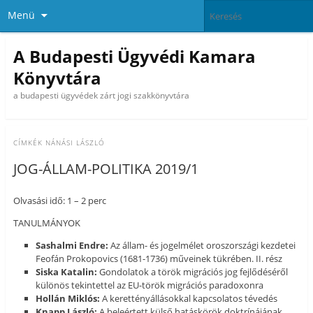
Menü
A Budapesti Ügyvédi Kamara
Könyvtára
a budapesti ügyvédek zárt jogi szakkönyvtára
CÍMKÉK
NÁNÁSI LÁSZLÓ
JOG-ÁLLAM-POLITIKA 2019/1
Olvasási idő: 1 – 2 perc
TANULMÁNYOK
Sashalmi Endre:
Az állam- és jogelmélet oroszországi kezdetei
Feofán Prokopovics (1681-1736) műveinek tükrében. II. rész
Siska Katalin:
Gondolatok a török migrációs jog fejlődéséről
különös tekintettel az EU-török migrációs paradoxonra
Hollán Miklós:
A kerettényállásokkal kapcsolatos tévedés
Knapp László:
A beleértett külső hatáskörök doktrínájának