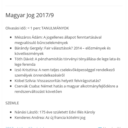
Magyar Jog 2017/9
Olvasási idő: < 1 perc TANULMÁNYOK
Mészáros Ádám: A jogellenes állapot fenntartásával
megvalósuló bűncselekmények
Bárándy Gergely: Fair választások? 2014 – előzmények és
következmények
Tóth Dávid: A pénzhamisítás törvényi tényállása de lege lata és
lege ferenda
Izsó Krisztina: A nem teljes cselekvőképességgel rendelkező
személyek önrendelkezéséről
Köbel Szilvia: Visszaszorítás helyett felvirágoztatás?
Cservák Csaba: Német hatás a magyar alkotmányfejlődésre a
rendszerváltozást követően
SZEMLE
Nánási László: 175 éve született Edvi Illés Károly
Kenderes Andrea: Az új francia kötelmi jog