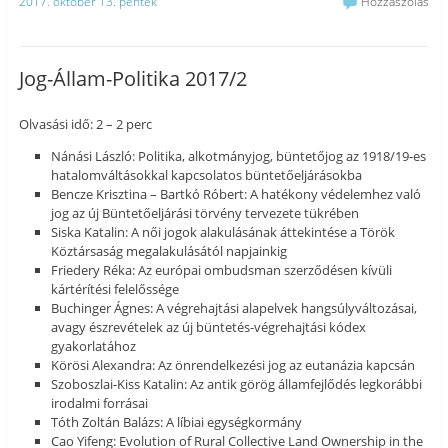
2017. október 13. péntek
Hozzászólás
Jog-Állam-Politika 2017/2
Olvasási idő: 2 – 2 perc
Nánási László: Politika, alkotmányjog, büntetőjog az 1918/19-es
hatalomváltásokkal kapcsolatos büntetőeljárásokba
Bencze Krisztina – Bartkó Róbert: A hatékony védelemhez való
jog az új Büntetőeljárási törvény tervezete tükrében
Siska Katalin: A női jogok alakulásának áttekintése a Török
Köztársaság megalakulásától napjainkig
Friedery Réka: Az európai ombudsman szerződésen kívüli
kártérítési felelőssége
Buchinger Ágnes: A végrehajtási alapelvek hangsúlyváltozásai,
avagy észrevételek az új büntetés-végrehajtási kódex
gyakorlatához
Körösi Alexandra: Az önrendelkezési jog az eutanázia kapcsán
Szoboszlai-Kiss Katalin: Az antik görög államfejlődés legkorábbi
irodalmi forrásai
Tóth Zoltán Balázs: A líbiai egységkormány
Cao Yifeng: Evolution of Rural Collective Land Ownership in the