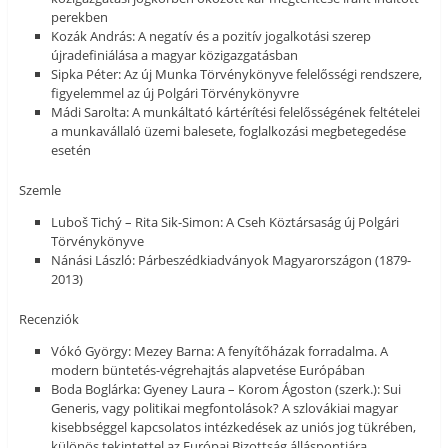
perekben
Kozák András: A negatív és a pozitív jogalkotási szerep
újradefiniálása a magyar közigazgatásban
Sipka Péter: Az új Munka Törvénykönyve felelősségi rendszere,
figyelemmel az új Polgári Törvénykönyvre
Mádi Sarolta: A munkáltató kártérítési felelősségének feltételei
a munkavállaló üzemi balesete, foglalkozási megbetegedése
esetén
Szemle
Luboš Tichý – Rita Sik-Simon: A Cseh Köztársaság új Polgári
Törvénykönyve
Nánási László: Párbeszédkiadványok Magyarországon (1879-
2013)
Recenziók
Vókó György: Mezey Barna: A fenyítőházak forradalma. A
modern büntetés-végrehajtás alapvetése Európában
Boda Boglárka: Gyeney Laura – Korom Ágoston (szerk.): Sui
Generis, vagy politikai megfontolások? A szlovákiai magyar
kisebbséggel kapcsolatos intézkedések az uniós jog tükrében,
különös tekintettel az Európai Bizottság álláspontjára