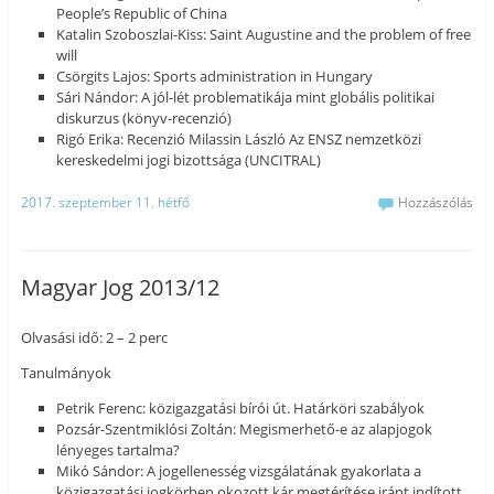
People’s Republic of China
Katalin Szoboszlai-Kiss: Saint Augustine and the problem of free
will
Csörgits Lajos: Sports administration in Hungary
Sári Nándor: A jól-lét problematikája mint globális politikai
diskurzus (könyv-recenzió)
Rigó Erika: Recenzió Milassin László Az ENSZ nemzetközi
kereskedelmi jogi bizottsága (UNCITRAL)
2017. szeptember 11. hétfő
Hozzászólás
Magyar Jog 2013/12
Olvasási idő: 2 – 2 perc
Tanulmányok
Petrik Ferenc: közigazgatási bírói út. Határköri szabályok
Pozsár-Szentmiklósi Zoltán: Megismerhető-e az alapjogok
lényeges tartalma?
Mikó Sándor: A jogellenesség vizsgálatának gyakorlata a
közigazgatási jogkörben okozott kár megtérítése iránt indított