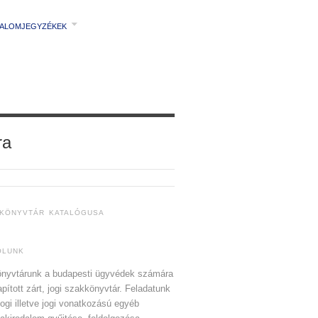
TALOMJEGYZÉKEK
ra
 KÖNYVTÁR KATALÓGUSA
ÓLUNK
nyvtárunk a budapesti ügyvédek számára
apított zárt, jogi szakkönyvtár. Feladatunk
jogi illetve jogi vonatkozású egyéb