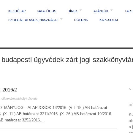
KEZDŐLAP
KATALÓGUS
HÍREK
AJÁNLÓK
TAR
SZOLGÁLTATÁSOK, HASZNÁLAT
RÓLUNK
KAPCSOLAT
 budapesti ügyvédek zárt jogi szakkönyvtá
2016/2
A
n
Alkotmánybírósági Szemle
R
KOTMÁNYJOG – ALAPJOGOK 13/2016. (VII. 18.) AB határozat
. (X. 11.) AB határozat 3211/2016. (X. 26.) AB határozat 19/2016
Kö
) AB határozat 3252/2016….
al
a 