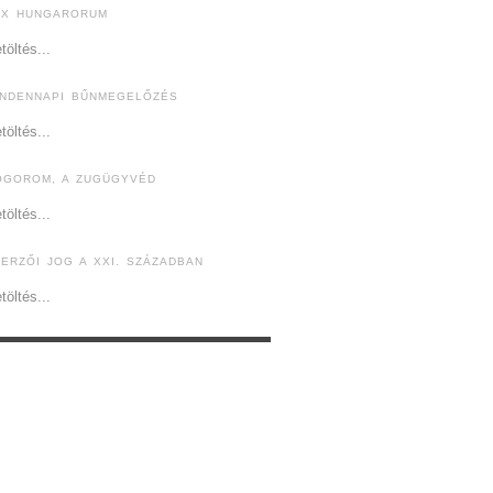
EX HUNGARORUM
töltés...
INDENNAPI BŰNMEGELŐZÉS
töltés...
ÓGOROM, A ZUGÜGYVÉD
töltés...
ZERZŐI JOG A XXI. SZÁZADBAN
töltés...