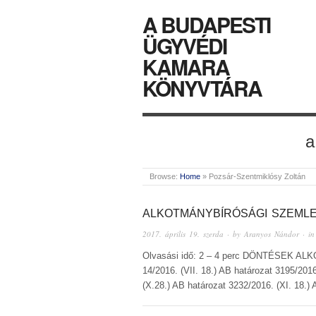
A BUDAPESTI
ÜGYVÉDI
KAMARA
KÖNYVTÁRA
a
Browse:
Home
»
Pozsár-Szentmiklósy Zoltán
ALKOTMÁNYBÍRÓSÁGI SZEMLE 
2017. április 19. szerda
· by
Aranyos Nándor
· i
Olvasási idő: 2 – 4 perc DÖNTÉSEK AL
14/2016. (VII. 18.) AB határozat 3195/2016
(X.28.) AB határozat 3232/2016. (XI. 18.