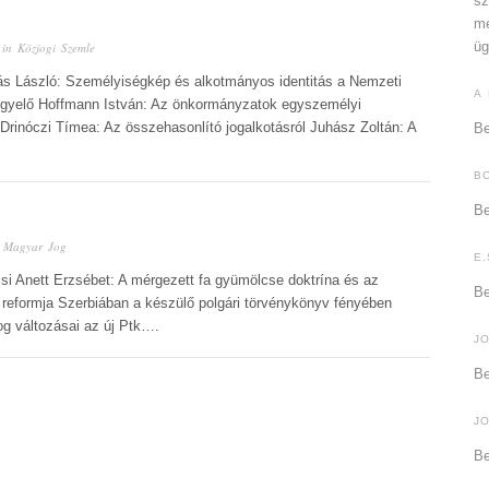
sz
me
üg
 in
Közjogi Szemle
ás László: Személyiségkép és alkotmányos identitás a Nemzeti
A
igyelő Hoffmann István: Az önkormányzatok egyszemélyi
Drinóczi Tímea: Az összehasonlító jogalkotásról Juhász Zoltán: A
Be
B
Be
n
Magyar Jog
E.
si Anett Erzsébet: A mérgezett fa gyümölcse doktrína és az
Be
og reformja Szerbiában a készülő polgári törvénykönyv fényében
jog változásai az új Ptk….
J
Be
J
Be