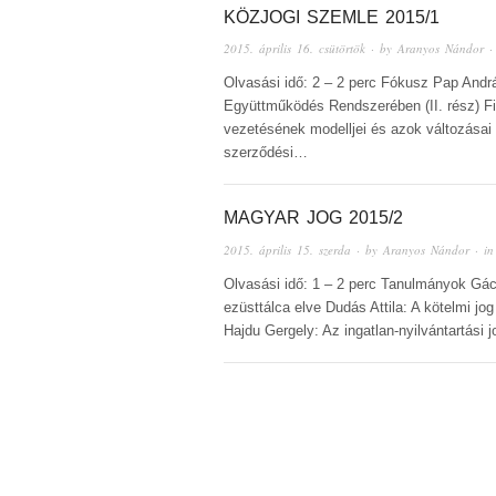
KÖZJOGI SZEMLE 2015/1
2015. április 16. csütörtök
· by
Aranyos Nándor
·
Olvasási idő: 2 – 2 perc Fókusz Pap Andr
Együttműködés Rendszerében (II. rész) F
vezetésének modelljei és azok változásai 
szerződési…
MAGYAR JOG 2015/2
2015. április 15. szerda
· by
Aranyos Nándor
· i
Olvasási idő: 1 – 2 perc Tanulmányok Gác
ezüsttálca elve Dudás Attila: A kötelmi j
Hajdu Gergely: Az ingatlan-nyilvántartási 