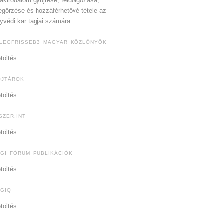
akirodalom gyűjtése, feldolgozása,
gőrzése és hozzáférhetővé tétele az
yvédi kar tagjai számára.
 LEGFRISSEBB MAGYAR KÖZLÖNYÖK
töltés...
OJTÁROK
töltés...
SZER.INT
töltés...
OGI FÓRUM PUBLIKÁCIÓK
töltés...
OGIQ
töltés...