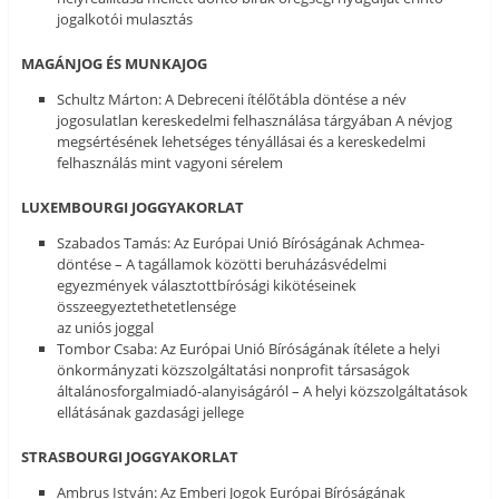
jogalkotói mulasztás
MAGÁNJOG ÉS MUNKAJOG
Schultz Márton: A Debreceni ítélőtábla döntése a név
jogosulatlan kereskedelmi felhasználása tárgyában A névjog
megsértésének lehetséges tényállásai és a kereskedelmi
felhasználás mint vagyoni sérelem
LUXEMBOURGI JOGGYAKORLAT
Szabados Tamás: Az Európai Unió Bíróságának Achmea-
döntése – A tagállamok közötti beruházásvédelmi
egyezmények választottbírósági kikötéseinek
összeegyeztethetetlensége
az uniós joggal
Tombor Csaba: Az Európai Unió Bíróságának ítélete a helyi
önkormányzati közszolgáltatási nonprofit társaságok
általánosforgalmiadó-alanyiságáról – A helyi közszolgáltatások
ellátásának gazdasági jellege
STRASBOURGI JOGGYAKORLAT
Ambrus István: Az Emberi Jogok Európai Bíróságának