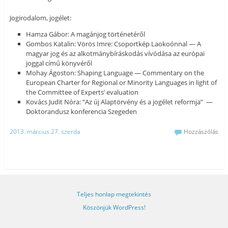
Jogirodalom, jogélet:
Hamza Gábor: A magánjog történetéről
Gombos Katalin: Vörös Imre: Csoportkép Laokoónnal — A
magyar jog és az alkotmánybíráskodás vívódása az európai
joggal című könyvéről
Mohay Ágoston: Shaping Language — Commentary on the
European Charter for Regional or Minority Languages in light of
the Committee of Experts’ evaluation
Kovács Judit Nóra: “Az új Alaptörvény és a jogélet reformja” —
Doktorandusz konferencia Szegeden
2013. március 27. szerda
Hozzászólás
Teljes honlap megtekintés
Köszönjük WordPress!