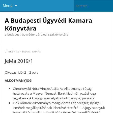
Menü
A Budapesti Ügyvédi Kamara
Könyvtára
a budapesti ügyvédek zárt jogi szakkönyvtára
CÍMKÉK
SZABADOS TAMÁS
JeMa 2019/1
Olvasási idő: 2 – 2 perc
ALKOTMÁNYJOG
Chronowski Nóra-Vincze Attila: Az Alkotmánybíróság
határozata a Magyar Nemzeti Bank kiadmányozási joga
ügyében – A közjogi személyek alkotmányjogi panasza
Fiók Andrea: Alkotmánybírósági döntés az öregségi nyugdíj
ismételt megállapításának lehetővé tételéről – A jogviszonyuk
helyreállítása mellett döntő bírák öregségi nyugdíját érintő