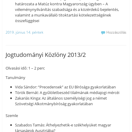
határozata a Matúz kontra Magyarország ügyben – A
véleménynyilvánítás szabadsága és a közérdekű bejelentés,
valamint a munkavállaló titoktartási kötelezettségének
összefüggései
2019. június 14. péntek
Hozzászólás
Jogtudományi Közlöny 2013/2
Olvasási idő: 1 – 2 perc
Tanulmány
Vida Sándor: “Precedensek” az EU Bírósága gyakorlatában
Török Bernát: A gyűlöletbeszéd tilalmának médiajogi mércéi
Zakariás Kinga: Az általános személyiségi jog a német
Szövetségi Alkotmánybíróság gyakorlatában
Szemle
Szabados Tamás: Áthelyezhetik-e székhelyüket magyar
társaságok Ausztriába?