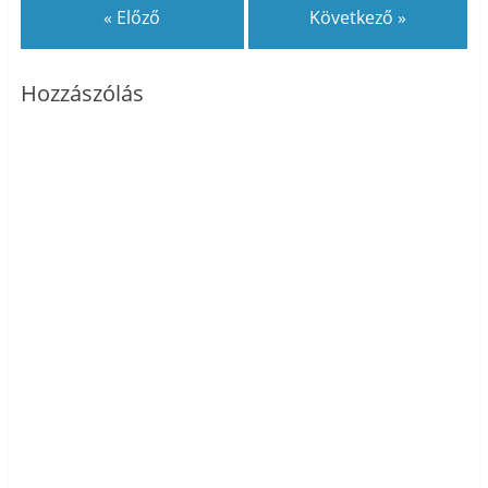
« Előző
Következő »
Hozzászólás