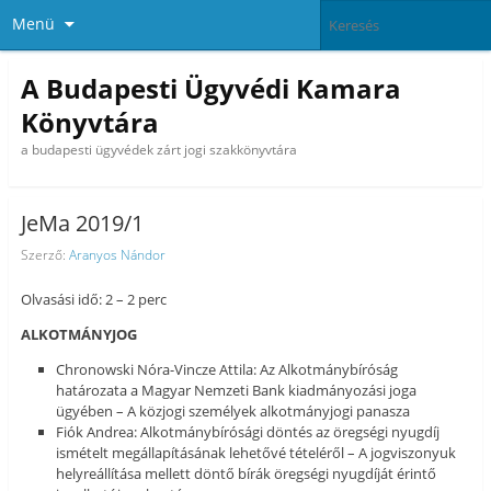
Menü
A Budapesti Ügyvédi Kamara
Könyvtára
a budapesti ügyvédek zárt jogi szakkönyvtára
JeMa 2019/1
Szerző:
Aranyos Nándor
Olvasási idő: 2 – 2 perc
ALKOTMÁNYJOG
Chronowski Nóra-Vincze Attila: Az Alkotmánybíróság
határozata a Magyar Nemzeti Bank kiadmányozási joga
ügyében – A közjogi személyek alkotmányjogi panasza
Fiók Andrea: Alkotmánybírósági döntés az öregségi nyugdíj
ismételt megállapításának lehetővé tételéről – A jogviszonyuk
helyreállítása mellett döntő bírák öregségi nyugdíját érintő