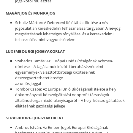
jogalkotói mulasztás
MAGÁNJOG ÉS MUNKAJOG
Schultz Márton: A Debreceni ítélőtábla döntése a név
jogosulatlan kereskedelmi felhasználása tárgyában A névjog
megsértésének lehetséges tényállásai és a kereskedelmi
felhasználás mint vagyoni sérelem
LUXEMBOURGI JOGGYAKORLAT
Szabados Tamás: Az Európai Unió Bíróságának Achmea-
döntése – A tagállamok közötti beruházásvédelmi
egyezmények választottbírósági kikötéseinek
összeegyeztethetetlensége
az uniós joggal
Tombor Csaba: Az Európai Unió Bíróságának ítélete a helyi
önkormányzati közszolgáltatási nonprofit társaságok
általánosforgalmiadó-alanyiságáról – A helyi közszolgáltatások
ellátásának gazdasági jellege
STRASBOURGI JOGGYAKORLAT
Ambrus István: Az Emberi Jogok Európai Bíróságának
határozata a Matúz kontra Magyarország ügyben – A