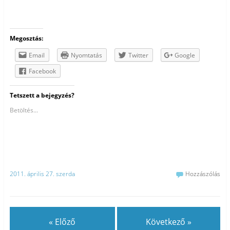
Megosztás:
Email
Nyomtatás
Twitter
Google
Facebook
Tetszett a bejegyzés?
Betöltés...
2011. április 27. szerda
Hozzászólás
« Előző
Következő »