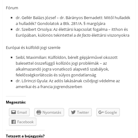
Fórum
dr. Gellér Balázs József – dr. Bárányos Bernadett: Mitől hulladék
a hulladék? Gondolatok a Btk. 281/A. § margójára
dr. Szeibert Orsolya: Az élettársi kapcsolat fogalma – itthon és
Európában, különös tekintettel a
de facto
élettársi viszonyokra
Európai és külföldi jogi szemle
Seibl, Maximilian: Külföldön, bérelt gépjárművel okozott
balesettel összefüggő kollíziós jogi problémák – az
alkalmazandó jogra vonatkozó alapvető szabályok,
felelősségkorlátozás és súlyos gondatlanság
dr. Lőrinczi Gyula: Az adós lakásának csődjogi védelme az
amerikai és a francia jogrendszerben
Megosztás:
Email
Nyomtatás
Twitter
Google
Facebook
Tetszett a bejegyzés?