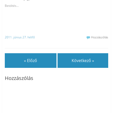
Betöltés...
2011. június 27. hétfő
Hozzászólás
« Előző
Következő »
Hozzászólás