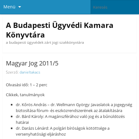
Menü
A Budapesti Ügyvédi Kamara
Könyvtára
a budapesti ügyvédek zárt jogi szakkönyvtára
Magyar Jog 2011/5
Szerző:
danieltakacs
Olvasási idő: 1 – 2 perc
Cikkek, tanulmányok
dr. Kőrös András – dr. Wellmann György: Javaslatok a jogegység
biztosítása fórum- és eszközrendszerének az átalakítására
dr. Bárd Károly: A magánszférához való jog és a bűnüldözés
határai
dr. Darázs Lénárd: A polgári bíróságok kötöttsége a
versenyhatósági eljáráshoz