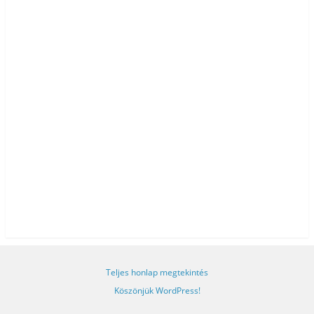
Teljes honlap megtekintés
Köszönjük WordPress!