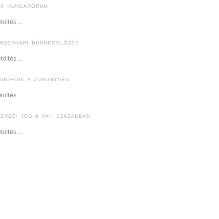
EX HUNGARORUM
töltés...
INDENNAPI BŰNMEGELŐZÉS
töltés...
ÓGOROM, A ZUGÜGYVÉD
töltés...
ZERZŐI JOG A XXI. SZÁZADBAN
töltés...