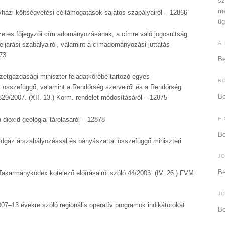
sz
me
yházi költségvetési céltámogatások sajátos szabályairól – 12866
üg
zetes főjegyzői cím adományozásának, a címre való jogosultság
A
árási szabályairól, valamint a címadományozási juttatás
73
Be
zetgazdasági miniszter feladatkörébe tartozó egyes
B
 összefüggő, valamint a Rendőrség szerveiről és a Rendőrség
Be
329/2007. (XII. 13.) Korm. rendelet módosításáról – 12875
n-dioxid geológiai tárolásáról – 12878
E.
Be
ldgáz árszabályozással és bányászattal összefüggő miniszteri
J
Be
Takarmánykódex kötelező előírásairól szóló 44/2003. (IV. 26.) FVM
J
007–13 évekre szóló regionális operatív programok indikátorokat
Be