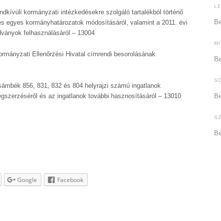
L
endkívüli kormányzati intézkedésekre szolgáló tartalékból történő
Be
 és egyes kormányhatározatok módosításáról, valamint a 2011. évi
dványok felhasználásáról – 13004
M
ormányzati Ellenőrzési Hivatal címrendi besorolásának
Be
S
sámbék 856, 831, 832 és 804 helyrajzi számú ingatlanok
egszerzéséről és az ingatlanok további hasznosításáról – 13010
Be
S
Be
Google
Facebook