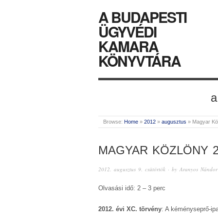
A BUDAPESTI
ÜGYVÉDI
KAMARA
KÖNYVTÁRA
a
Browse:
Home
»
2012
»
augusztus
»
Magyar Kö
MAGYAR KÖZLÖNY 2
2012. augusztus 9. csütörtök
· by
Aranyos Nándor
Olvasási idő: 2 – 3 perc
2012. évi XC. törvény
: A kéményseprő-ipa