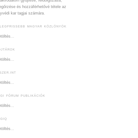
akirodalom gyűjtése, feldolgozása,
gőrzése és hozzáférhetővé tétele az
yvédi kar tagjai számára.
 LEGFRISSEBB MAGYAR KÖZLÖNYÖK
töltés...
OJTÁROK
töltés...
SZER.INT
töltés...
OGI FÓRUM PUBLIKÁCIÓK
töltés...
OGIQ
töltés...