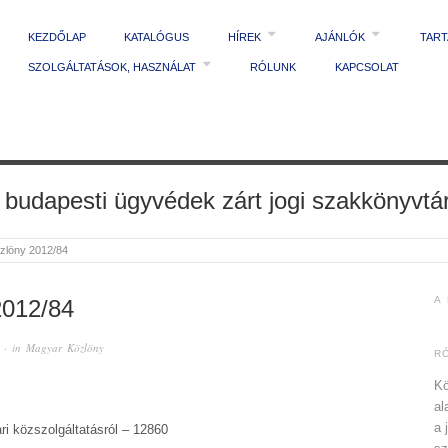
KEZDŐLAP
KATALÓGUS
HÍREK
AJÁNLÓK
TAR
SZOLGÁLTATÁSOK, HASZNÁLAT
RÓLUNK
KAPCSOLAT
 budapesti ügyvédek zárt jogi szakkönyvtá
zlöny 2012/84
A
012/84
· in
Magyar Közlöny
R
Kö
al
a 
ri közszolgáltatásról – 12860