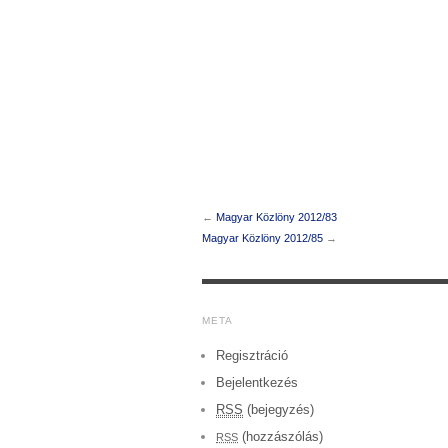
←
Magyar Közlöny 2012/83
Magyar Közlöny 2012/85
→
META
Regisztráció
Bejelentkezés
RSS
(bejegyzés)
(hozzászólás)
RSS