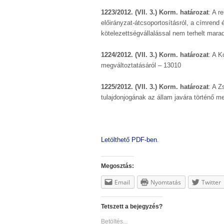
1223/2012. (VII. 3.) Korm. határozat
: A r
előirányzat-átcsoportosításról, a címrend
kötelezettségvállalással nem terhelt mara
1224/2012. (VII. 3.) Korm. határozat
: A K
megváltoztatásáról – 13010
1225/2012. (VII. 3.) Korm. határozat
: A Z
tulajdonjogának az állam javára történő m
Letölthető PDF-ben
.
Megosztás:
Email
Nyomtatás
Twitter
Tetszett a bejegyzés?
Betöltés...