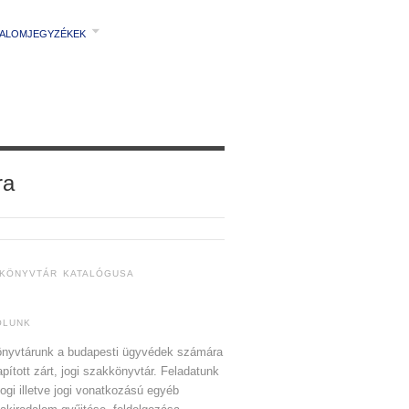
TALOMJEGYZÉKEK
ra
 KÖNYVTÁR KATALÓGUSA
ÓLUNK
nyvtárunk a budapesti ügyvédek számára
apított zárt, jogi szakkönyvtár. Feladatunk
jogi illetve jogi vonatkozású egyéb