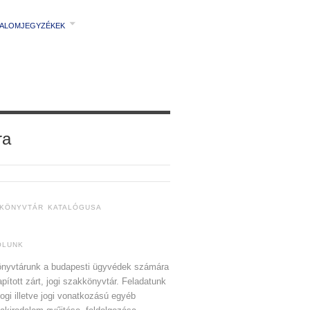
TALOMJEGYZÉKEK
ra
 KÖNYVTÁR KATALÓGUSA
ÓLUNK
nyvtárunk a budapesti ügyvédek számára
apított zárt, jogi szakkönyvtár. Feladatunk
jogi illetve jogi vonatkozású egyéb