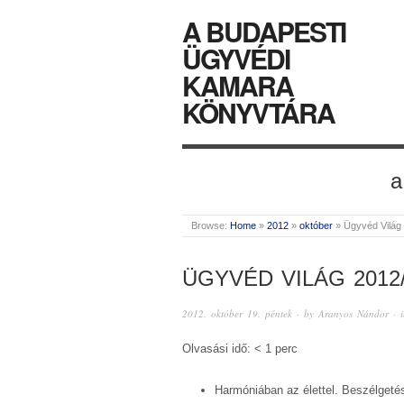
A BUDAPESTI
ÜGYVÉDI
KAMARA
KÖNYVTÁRA
a
Browse:
Home
»
2012
»
október
»
Ügyvéd Világ
ÜGYVÉD VILÁG 2012
2012. október 19. péntek
· by
Aranyos Nándor
· 
Olvasási idő: < 1 perc
Harmóniában az élettel. Beszélgeté