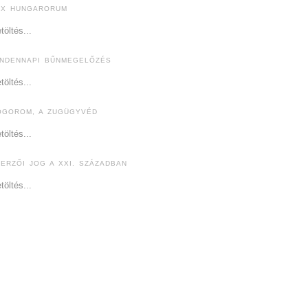
EX HUNGARORUM
töltés...
INDENNAPI BŰNMEGELŐZÉS
töltés...
ÓGOROM, A ZUGÜGYVÉD
töltés...
ZERZŐI JOG A XXI. SZÁZADBAN
töltés...