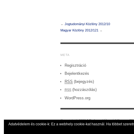
←
Jogtudományi Közlöny 2012/10
Magyar Közlöny 2012/121
→
META
Regisztráció
Bejelentkezés
RSS
(bejegyzés)
(hozzászólás)
RSS
WordPress.org
Copyright © 2026
A Budapesti Ügyvédi Kamara Kö
Adatvédelem és cookie-k: Ez a webhely cookie-kat használ. Ha többet szeretne 
Powered by
WordPress
and
Origin