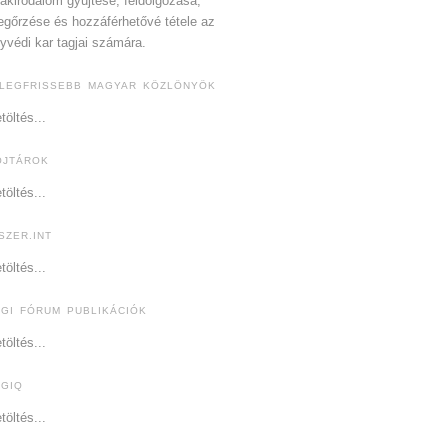
akirodalom gyűjtése, feldolgozása,
gőrzése és hozzáférhetővé tétele az
yvédi kar tagjai számára.
 LEGFRISSEBB MAGYAR KÖZLÖNYÖK
töltés...
OJTÁROK
töltés...
SZER.INT
töltés...
OGI FÓRUM PUBLIKÁCIÓK
töltés...
OGIQ
töltés...