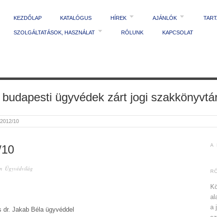
KEZDŐLAP
KATALÓGUS
HÍREK
AJÁNLÓK
TAR
SZOLGÁLTATÁSOK, HASZNÁLAT
RÓLUNK
KAPCSOLAT
 budapesti ügyvédek zárt jogi szakkönyvtá
 2012/10
A
/10
in
Ügyvédvilág
R
Kö
al
a 
s dr. Jakab Béla ügyvéddel