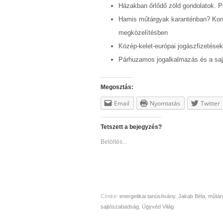
Házakban őrlődő zöld gondolatok. P
Hamis műtárgyak karanténban? Konfe
megközelítésben
Közép-kelet-európai jogászfizetések
Párhuzamos jogalkalmazás és a saj
Megosztás:
Email
Nyomtatás
Twitter
Tetszett a bejegyzés?
Betöltés...
Címke:
energetikai tanúsítvány
,
Jakab Béla
,
műtár
sajtószabadság
,
Ügyvéd Világ