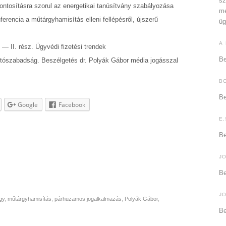
sz
ontosításra szorul az energetikai tanúsítvány szabályozása
me
rencia a műtárgyhamisítás elleni fellépésről, újszerű
üg
A
 — II. rész. Ügyvédi fizetési trendek
Be
tószabadság. Beszélgetés dr. Polyák Gábor média jogásszal
B
Be
Google
Facebook
E.
Be
J
Be
J
gy
,
műtárgyhamisítás
,
párhuzamos jogalkalmazás
,
Polyák Gábor
,
Be