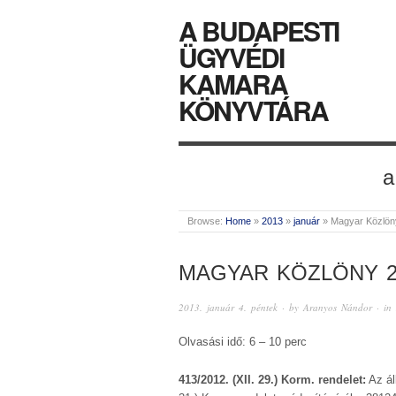
A BUDAPESTI
ÜGYVÉDI
KAMARA
KÖNYVTÁRA
a
Browse:
Home
»
2013
»
január
»
Magyar Közlön
MAGYAR KÖZLÖNY 2
2013. január 4. péntek
· by
Aranyos Nándor
· in
Olvasási idő: 6 – 10 perc
413/2012. (XII. 29.) Korm. rendelet:
Az ál