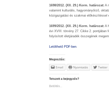
1698/2012. (XII. 29.) Korm. határozat:
A m
valamint kulturális, hagyományőrző, oktat
közigazgatási és szakmai előkészítéssel é
1699/2012. (XII. 29.) Korm. határozat:
A H
évi XVIII. törvény 27. Cikke 2. pontjában f
folyósított életjáradék összegének megem
Letölthető PDF-ben
.
Megosztás:
Email
Nyomtatás
Twitter
Tetszett a bejegyzés?
Betöltés...