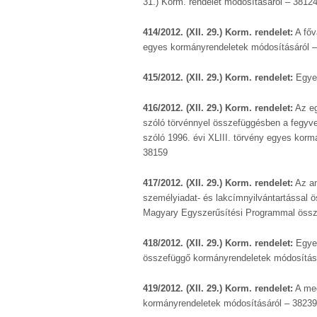
31.) Korm. rendelet módosításáról – 3812
414/2012. (XII. 29.) Korm. rendelet:
A főv
egyes kormányrendeletek módosításáról 
415/2012. (XII. 29.) Korm. rendelet:
Egyes
416/2012. (XII. 29.) Korm. rendelet:
Az eg
szóló törvénnyel összefüggésben a fegyver
szóló 1996. évi XLIII. törvény egyes korm
38159
417/2012. (XII. 29.) Korm. rendelet:
Az an
személyiadat- és lakcímnyilvántartással 
Magyary Egyszerűsítési Programmal össz
418/2012. (XII. 29.) Korm. rendelet:
Egyes
összefüggő kormányrendeletek módosítás
419/2012. (XII. 29.) Korm. rendelet:
A meg
kormányrendeletek módosításáról – 38239