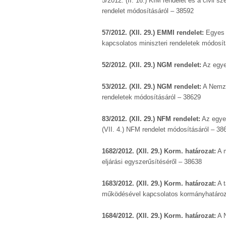
5/2012. (II. 16.) KIM rendelet és a civil s
rendelet módosításáról – 38592
57/2012. (XII. 29.) EMMI rendelet:
Egyes 
kapcsolatos miniszteri rendeletek módosít
52/2012. (XII. 29.) NGM rendelet:
Az egye
53/2012. (XII. 29.) NGM rendelet:
A Nemze
rendeletek módosításáról – 38629
83/2012. (XII. 29.) NFM rendelet:
Az egyes
(VII. 4.) NFM rendelet módosításáról – 38
1682/2012. (XII. 29.) Korm. határozat:
A m
eljárási egyszerűsítéséről – 38638
1683/2012. (XII. 29.) Korm. határozat:
A t
működésével kapcsolatos kormányhatároz
1684/2012. (XII. 29.) Korm. határozat:
A N