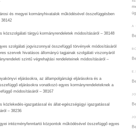
sz
4
me
üg
árosi és megyei kormányhivatalok működésével összefüggésben
– 38142
A
 közszolgálati tárgyú kormányrendeletek módosításáról – 38148
Be
yes szolgálati jogviszonnyal összefüggő törvények módosításáról
B
es szervek hivatásos állományú tagjainak szolgálati viszonyáról
Be
ányrendeleti szintű végrehajtási rendeleteinek módosításáról –
E.
yakönyvi eljárásokra, az állampolgársági eljárásokra és a
Be
összefüggő eljárásokra vonatkozó egyes kormányrendeleteknek a
efüggő módosításáról – 38167
J
Be
 közlekedés-igazgatással és állat-egészségügyi igazgatással
áról – 38236
J
yei intézményfenntartó központok működésével összefüggő egyes
Be