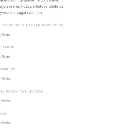
akirodalom gyűjtése, feldolgozása,
gőrzése és hozzáférhetővé tétele az
yvédi kar tagjai számára.
 LEGFRISSEBB MAGYAR KÖZLÖNYÖK
töltés...
OJTÁROK
töltés...
SZER.INT
töltés...
OGI FÓRUM PUBLIKÁCIÓK
töltés...
OGIQ
töltés...