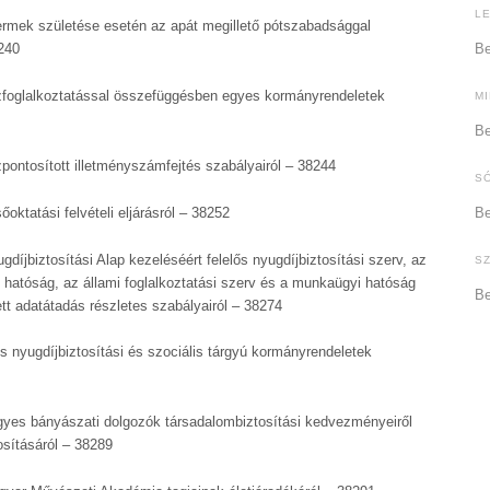
L
rmek születése esetén az apát megillető pótszabadsággal
240
Be
foglalkoztatással összefüggésben egyes kormányrendeletek
M
Be
pontosított illetményszámfejtés szabályairól – 38244
S
őoktatási felvételi eljárásról – 38252
Be
gdíjbiztosítási Alap kezeléséért felelős nyugdíjbiztosítási szerv, az
S
s hatóság, az állami foglalkoztatási szerv és a munkaügyi hatóság
Be
tett adatátadás részletes szabályairól – 38274
 nyugdíjbiztosítási és szociális tárgyú kormányrendeletek
yes bányászati dolgozók társadalombiztosítási kedvezményeiről
osításáról – 38289