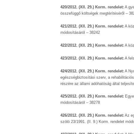
420/2012. (XII. 29.) Korm. rendelet:
A gye
összefüggő költségek megtérítéséről – 38
421/2012. (XII. 29.) Korm. rendelet:
A köz
módosításáról – 38242
422/2012. (XII. 29.) Korm. rendelet:
A köz
423/2012. (XII. 29.) Korm. rendelet:
A fels
424/2012. (XII. 29.) Korm. rendelet:
A Nyu
egészségbiztosítási szerv, a rehabilitáció
részére az állami adóhatóság által teljesí
425/2012. (XII. 29.) Korm. rendelet:
Egyes
módosításáról – 38278
426/2012. (XII. 29.) Korm. rendelet:
Az eg
szóló 23/1991. (II. 9.) Korm. rendelet mód