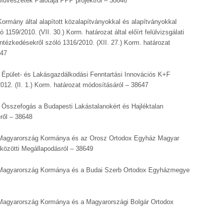
űvészetek Palotája PPP projektről – 38646
ormány által alapított közalapítványokkal és alapítványokkal
1159/2010. (VII. 30.) Korm. határozat által előírt felülvizsgálati
intézkedésekről szóló 1316/2010. (XII. 27.) Korm. határozat
647
Épület- és Lakásgazdálkodási Fenntartási Innovációs K+F
12. (II. 1.) Korm. határozat módosításáról – 38647
Összefogás a Budapesti Lakástalanokért és Hajléktalan
ről – 38648
agyarország Kormánya és az Orosz Ortodox Egyház Magyar
közötti Megállapodásról – 38649
Magyarország Kormánya és a Budai Szerb Ortodox Egyházmegye
agyarország Kormánya és a Magyarországi Bolgár Ortodox