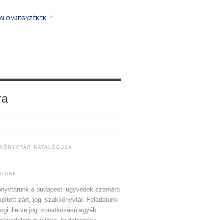
TALOMJEGYZÉKEK
ra
 KÖNYVTÁR KATALÓGUSA
ÓLUNK
nyvtárunk a budapesti ügyvédek számára
apított zárt, jogi szakkönyvtár. Feladatunk
jogi illetve jogi vonatkozású egyéb