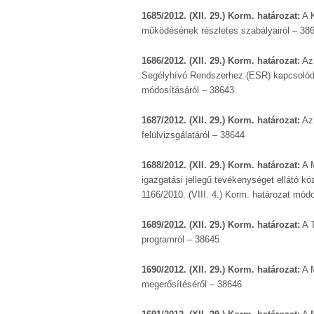
1685/2012. (XII. 29.) Korm. határozat:
A K
működésének részletes szabályairól – 38
1686/2012. (XII. 29.) Korm. határozat:
Az 
Segélyhívó Rendszerhez (ESR) kapcsolódó 
módosításáról – 38643
1687/2012. (XII. 29.) Korm. határozat:
Az 
felülvizsgálatáról – 38644
1688/2012. (XII. 29.) Korm. határozat:
A M
igazgatási jellegű tevékenységet ellátó kö
1166/2010. (VIII. 4.) Korm. határozat mód
1689/2012. (XII. 29.) Korm. határozat:
A T
programról – 38645
1690/2012. (XII. 29.) Korm. határozat:
A M
megerősítéséről – 38646