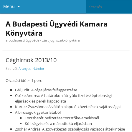
Menü
A Budapesti Ügyvédi Kamara
Könyvtára
a budapesti ügyvédek zárt jogi szakkönyvtára
Céghírnök 2013/10
Szerző:
Aranyos Nándor
Olvasási idő: < 1 perc
Gál Judit: A cégeljárás felfüggesztése
Csőke Andrea: A határokon átnyúló fizetésképtelenségi
eljárások és perek kapcsolata
Kurucz Zsuzsánna: A váltón alapuló követelések sajátosságai
A bíróságok gyakorlatából
Törzsbetét befizetése törzstőke-emelésnél
Költségviselés a másodfokú eljárásban
Zsohár András: A szövetkezeti szabályozás vázlatos áttekintése