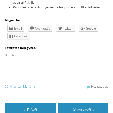
és az új Ptk. II.
Papp Tekla: A faktoring-szerződés jövője az új Ptk. tükrében I.
Megosztás:
Email
Nyomtatás
Twitter
Google
Facebook
Tetszett a bejegyzés?
Betöltés...
2014. január 13. hétfő
Hozzászólás
« Előző
Következő »