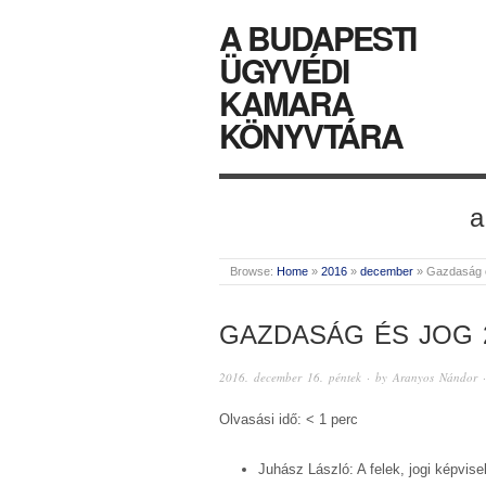
A BUDAPESTI
ÜGYVÉDI
KAMARA
KÖNYVTÁRA
a
Browse:
Home
»
2016
»
december
»
Gazdaság 
GAZDASÁG ÉS JOG 2
2016. december 16. péntek
· by
Aranyos Nándor
·
Olvasási idő: < 1 perc
Juhász László: A felek, jogi képvise