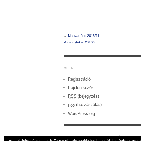
←
Magyar Jog 2016/11
Versenytükör 2016/2
→
META
Regisztráció
Bejelentkezés
RSS
(bejegyzés)
(hozzászólás)
RSS
WordPress.org
Copyright © 2026
A Budapesti Ügyvédi Kamara Kö