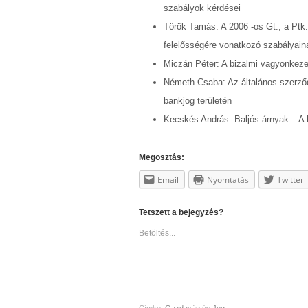
szabályok kérdései
Török Tamás: A 2006 -os Gt., a Ptk.
felelősségére vonatkozó szabályain
Miczán Péter: A bizalmi vagyonkezel
Németh Csaba: Az általános szerződé
bankjog területén
Kecskés András: Baljós árnyak – A 
Megosztás:
Email
Nyomtatás
Twitter
Tetszett a bejegyzés?
Betöltés...
Címke:
Gazdaság és Jog