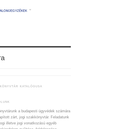
TALOMJEGYZÉKEK
ra
 KÖNYVTÁR KATALÓGUSA
ÓLUNK
nyvtárunk a budapesti ügyvédek számára
apított zárt, jogi szakkönyvtár. Feladatunk
jogi illetve jogi vonatkozású egyéb