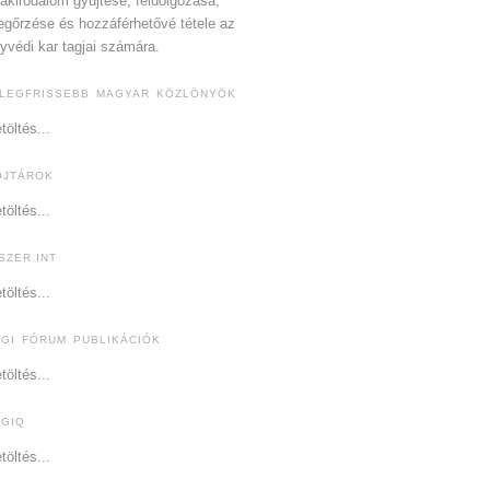
akirodalom gyűjtése, feldolgozása,
gőrzése és hozzáférhetővé tétele az
yvédi kar tagjai számára.
 LEGFRISSEBB MAGYAR KÖZLÖNYÖK
töltés...
OJTÁROK
töltés...
SZER.INT
töltés...
OGI FÓRUM PUBLIKÁCIÓK
töltés...
OGIQ
töltés...