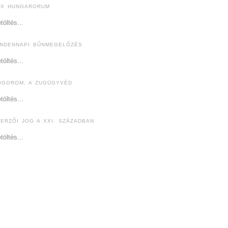
EX HUNGARORUM
töltés...
INDENNAPI BŰNMEGELŐZÉS
töltés...
ÓGOROM, A ZUGÜGYVÉD
töltés...
ZERZŐI JOG A XXI. SZÁZADBAN
töltés...