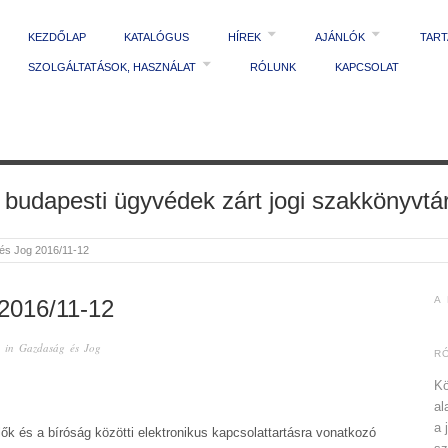
KEZDŐLAP
KATALÓGUS
HÍREK
AJÁNLÓK
TAR
SZOLGÁLTATÁSOK, HASZNÁLAT
RÓLUNK
KAPCSOLAT
 budapesti ügyvédek zárt jogi szakkönyvtá
és Jog 2016/11-12
A
016/11-12
 in
Gazdaság és Jog
R
Kö
al
a 
lők és a bíróság közötti elektronikus kapcsolattartásra vonatkozó