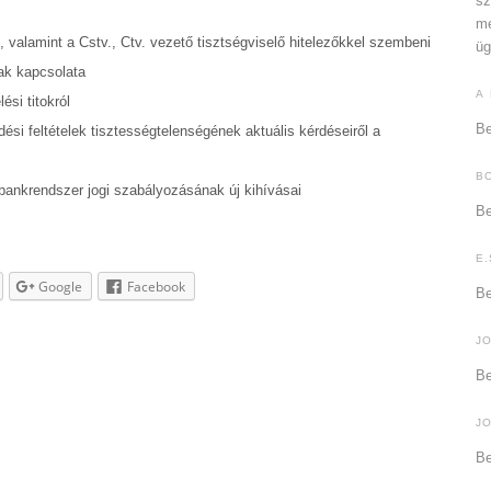
sz
me
, valamint a Cstv., Ctv. vezető tisztségviselő hitelezőkkel szembeni
üg
ak kapcsolata
A
ési titokról
Be
si feltételek tisztességtelenségének aktuális kérdéseiről a
B
bankrendszer jogi szabályozásának új kihívásai
Be
E.
Google
Facebook
Be
J
Be
J
Be