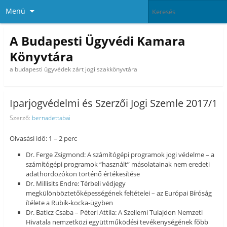
Menü
A Budapesti Ügyvédi Kamara
Könyvtára
a budapesti ügyvédek zárt jogi szakkönyvtára
Iparjogvédelmi és Szerzői Jogi Szemle 2017/1
Szerző:
bernadettabai
Olvasási idő: 1 – 2 perc
Dr. Ferge Zsigmond: A számítógépi programok jogi védelme – a
számítógépi programok “használt” másolatainak nem eredeti
adathordozókon történő értékesítése
Dr. Millisits Endre: Térbeli védjegy
megkülönböztetőképességének feltételei – az Európai Bíróság
ítélete a Rubik-kocka-ügyben
Dr. Baticz Csaba – Péteri Attila: A Szellemi Tulajdon Nemzeti
Hivatala nemzetközi együttműködési tevékenységének főbb