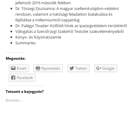
jellemzői 2016 második felében
Dr. Tószegi Zsuzsanna: A magyar szellemitulajdon-védelmi
rendszer, valamint a hatósági feladatkör kialakulása és
fejlődése a millenniumtól napjainkig
Dr. Palágyi Tivadar: Külföldi hírek az iparjogvédelem területéről
Válogatás a Szerzői Jogi Szakértő Testület szakvéleményeiből
Könyv- és folyóiratszemle
Summaries
Megosztás:
Email
Nyomtatás
Twitter
Google
Facebook
Tetszett a bejegyzés?
Betöltés...