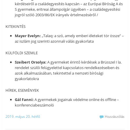
kérdéseiről a családegyesítés kapcsán – az Európai Bíróság A és
S gyermeke, eritreai állampolgár ügyében – a családegyesítési
jogról szóló 2003/86/EK irányelv értelmezéséről /
KITEKINTÉS
Mayer Evelyn:
„Talaq: a szó, amely emberi életeket tör össze” –
az iszlám jog szerinti azonnali válás gyakorlata
KÜLFÖLDI SZEMLE
Szeibert Orsolya:
A gyermeket érintő kérdések a Brüsszel I la.
rendelet szülői felügyelettel kapcsolatos rendelkezéseiben és
azok alkalmazásában, tekintettel a nemzeti bírósági
gyakorlatokra
HÍREK, ESEMÉNYEK
Gál Fanni:
A gyermekek jogainak védelme online és offline –
konferenciabeszámoló
2019. május 20. hétfő
Hozzászólás