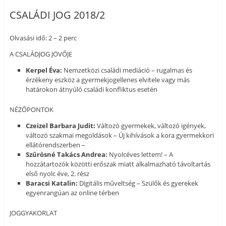
CSALÁDI JOG 2018/2
Olvasási idő: 2 – 2 perc
A CSALÁDJOG JÖVŐJE
Kerpel Éva:
Nemzetközi családi mediáció – rugalmas és
érzékeny eszköz a gyermekjogellenes elvitele vagy más
határokon átnyúló családi konfliktus esetén
NÉZŐPONTOK
Czeizel Barbara Judit:
Változó gyermekek, változó igények,
változó szakmai megoldások – Új kihívások a kora gyermekkori
ellátórendszerben –
Szűrösné Takács Andrea:
Nyolcéves lettem! – A
hozzátartozók közötti erőszak miatt alkalmazható távoltartás
első nyolc éve, 2. rész
Baracsi Katalin:
Digitális műveltség – Szülők és gyerekek
egyenrangúan az online térben
JOGGYAKORLAT