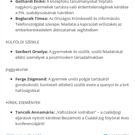
Gothárdi Enikő:
A középfokú tanulmányokat folytató
nagykorú gyermekek tartásra való érdemtelenségének kérdése
a Ptk. szabályozásának tükrében
Boglacsik Tímea:
Az Országos Kríziskezelő és Információs
Telefonszolgálat szerepe, feladatai a kapcsolati erőszakés az
emberkereskedelem áldozatainak segítésében
KÜLFÖLDI SZEMLE
Szeibert Orsolya:
A gyermekek és szülők, szülői feladatokat
ellátó személyek a posztmodern társadalmakban
Joggyakorlat
Ferge Zsigmond:
A gyermek uniós polgár tartásáról
gondoskodó, büntetett előéletű szülők esete a spanyol és a brit
hatóságokkal
HÍREK, ESEMÉNYEK
Tancsik Annamária:
„Változások sodrában” – a családjogi
eljárások nyitott kérdései Beszámoló a Családi Jog folyóirat éves
konferenciájáról