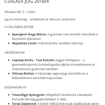
CSALÁDI JOG 2018/4
Olvasási idő: 2 – 2 perc
Jog és emberség – emlékezés dr. Bencze Lászlónéra
A CSALÁDJOG JÖVŐJE
Gyengéné Nagy Márta:
A gyermek mint érintett részvétele a
közvetítői eljárásban
Majosházi Linda:
A Brüsszel Ma. rendelet reformja
NÉZŐPONTOK
Lápossy Attila – Tasi Katalin:
Joggal mérlegelve – a
gyermekközpontú örökbefogadási eljárás követelményei az
ombudsmani gyakorlat tükrében
Völcsey Balázs:
A házassági vagyonjogi szerződés és a
fedezetelvonó szerződés kapcsolata
JOGGYAKORLAT
Tiszavölgyi Gyöngyvér:
Megelőző távoltartás a Budapest
Környéki Bíróság gyakorlatában II. Rész
Ferge Zsigmond:
A kísérő nélküli kiskorúak jogállásának egyes