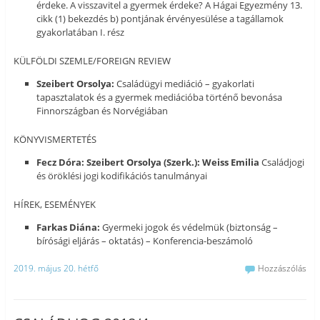
érdeke. A visszavitel a gyermek érdeke? A Hágai Egyezmény 13.
cikk (1) bekezdés b) pontjának érvényesülése a tagállamok
gyakorlatában I. rész
KÜLFÖLDI SZEMLE/FOREIGN REVIEW
Szeibert Orsolya:
Családügyi mediáció – gyakorlati
tapasztalatok és a gyermek mediációba történő bevonása
Finnországban és Norvégiában
KÖNYVISMERTETÉS
Fecz
Dóra: Szeibert Orsolya (Szerk.): Weiss Emilia
Családjogi
és öröklési jogi kodifikációs tanulmányai
HÍREK, ESEMÉNYEK
Farkas Diána:
Gyermeki jogok és védelmük (biztonság –
bírósági eljárás – oktatás) – Konferencia-beszámoló
2019. május 20. hétfő
Hozzászólás