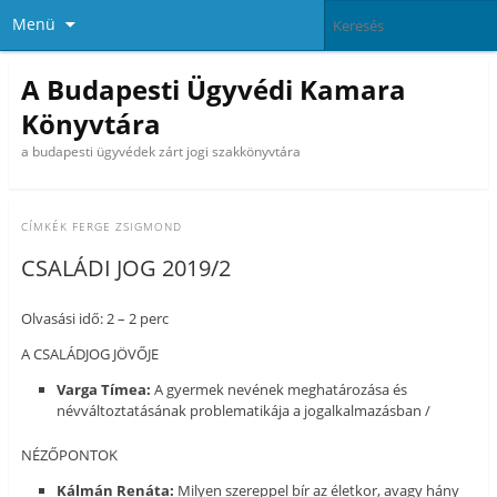
Menü
A Budapesti Ügyvédi Kamara
Könyvtára
a budapesti ügyvédek zárt jogi szakkönyvtára
CÍMKÉK
FERGE ZSIGMOND
CSALÁDI JOG 2019/2
Olvasási idő: 2 – 2 perc
A CSALÁDJOG JÖVŐJE
Varga Tímea:
A gyermek nevének meghatározása és
névváltoztatásának problematikája a jogalkalmazásban /
NÉZŐPONTOK
Kálmán Renáta:
Milyen szereppel bír az életkor, avagy hány