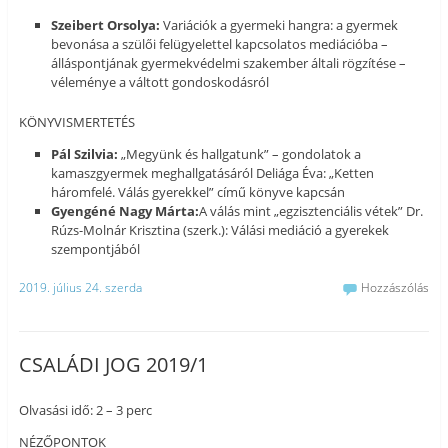
Szeibert Orsolya:
Variációk a gyermeki hangra: a gyermek
bevonása a szülői felügyelettel kapcsolatos mediációba –
álláspontjának gyermekvédelmi szakember általi rögzítése –
véleménye a váltott gondoskodásról
KÖNYVISMERTETÉS
Pál Szilvia:
„Megyünk és hallgatunk” – gondolatok a
kamaszgyermek meghallgatásáról Deliága Éva: „Ketten
háromfelé. Válás gyerekkel” című könyve kapcsán
Gyengéné Nagy Márta:
A válás mint „egzisztenciális vétek” Dr.
Rúzs-Molnár Krisztina (szerk.): Válási mediáció a gyerekek
szempontjából
2019. július 24. szerda
Hozzászólás
CSALÁDI JOG 2019/1
Olvasási idő: 2 – 3 perc
NÉZŐPONTOK