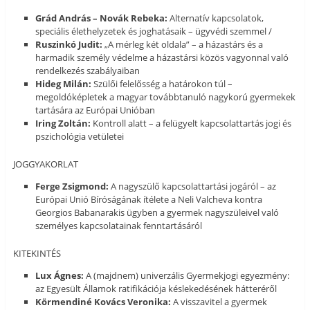
Grád András – Novák Rebeka:
Alternatív kapcsolatok,
speciális élethelyzetek és joghatásaik – ügyvédi szemmel /
Ruszinkó Judit:
„A mérleg két oldala” – a házastárs és a
harmadik személy védelme a házastársi közös vagyonnal való
rendelkezés szabályaiban
Hideg Milán:
Szülői felelősség a határokon túl –
megoldóképletek a magyar továbbtanuló nagykorú gyermekek
tartására az Európai Unióban
Iring Zoltán:
Kontroll alatt – a felügyelt kapcsolattartás jogi és
pszichológia vetületei
JOGGYAKORLAT
Ferge Zsigmond:
A nagyszülő kapcsolattartási jogáról – az
Európai Unió Bíróságának ítélete a Neli Valcheva kontra
Georgios Babanarakis ügyben a gyermek nagyszüleivel való
személyes kapcsolatainak fenntartásáról
KITEKINTÉS
Lux Ágnes:
A (majdnem) univerzális Gyermekjogi egyezmény:
az Egyesült Államok ratifikációja késlekedésének hátteréről
Körmendiné Kovács Veronika:
A visszavitel a gyermek