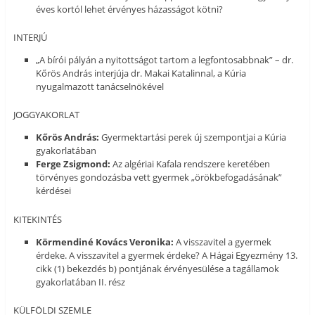
éves kortól lehet érvényes házasságot kötni?
INTERJÚ
„A bírói pályán a nyitottságot tartom a legfontosabbnak” – dr.
Kőrös András interjúja dr. Makai Katalinnal, a Kúria
nyugalmazott tanácselnökével
JOGGYAKORLAT
Kőrös András:
Gyermektartási perek új szempontjai a Kúria
gyakorlatában
Ferge Zsigmond:
Az algériai Kafala rendszere keretében
törvényes gondozásba vett gyermek „örökbefogadásának”
kérdései
KITEKINTÉS
Körmendiné Kovács Veronika:
A visszavitel a gyermek
érdeke. A visszavitel a gyermek érdeke? A Hágai Egyezmény 13.
cikk (1) bekezdés b) pontjának érvényesülése a tagállamok
gyakorlatában II. rész
KÜLFÖLDI SZEMLE