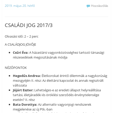
2019. május 20. hétfő
Hozzászólás
CSALÁDI JOG 2017/3
Olvasási idő: 2 – 2 perc
A CSALÁDJOG JÖVŐJE
Csűri Éva:
A házastársi vagyonközösséghez tartozó társasági
részesedések megosztásának módja
NÉZŐPONTOK
Hegedűs Andrea:
Életkorokat érintő dilemmák a nagykorúság
mezsgyéjén II. rész: Az élettársi kapcsolat és annak regisztrált
változata
Jójárt Eszter:
Lehetséges-e az eredeti állapot helyreállítása
tartási, életjáradéki és öröklési szerződés érvénytelensége
esetén? II. rész
Bata Dorottya:
Az alternatív vagyonjogi rendszerek
megjelenése az új Ptk.-ban