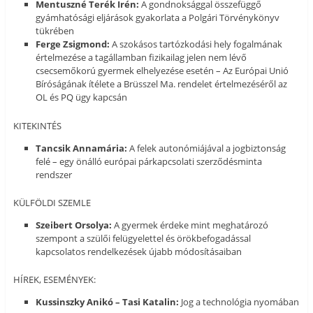
Mentuszné Terék Irén:
A gondnoksággal összefüggő
gyámhatósági eljárások gyakorlata a Polgári Törvénykönyv
tükrében
Ferge Zsigmond:
A szokásos tartózkodási hely fogalmának
értelmezése a tagállamban fizikailag jelen nem lévő
csecsemőkorú gyermek elhelyezése esetén – Az Európai Unió
Bíróságának ítélete a Brüsszel Ma. rendelet értelmezéséről az
OL és PQ ügy kapcsán
KITEKINTÉS
Tancsik Annamária:
A felek autonómiájával a jogbiztonság
felé – egy önálló európai párkapcsolati szerződésminta
rendszer
KÜLFÖLDI SZEMLE
Szeibert Orsolya:
A gyermek érdeke mint meghatározó
szempont a szülői felügyelettel és örökbefogadással
kapcsolatos rendelkezések újabb módosításaiban
HÍREK, ESEMÉNYEK:
Kussinszky Anikó – Tasi Katalin:
Jog a technológia nyomában