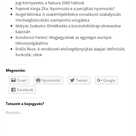
jogi környezete, a Natura 2000 hálózat
Fejesné Varga Zita: Nyomozás-e a perújítási nyomozás?
Nogel Mónika: A szakértőjelöltekre vonatkozó szabályozás
minőségbiztosítási szempontú vizsgálata
Mátyás Szabolcs: Elmélkedés a bünözésföldrajz elnevezése
kapcsán
Kondorosi Ferenc: Megjegyzések az egységes európai
titkosszolgálathoz
Erdős Ákos: A rendészeti-elsősegélynyújtás alapjai: definíciók,
funkciók, célok
Megosztás:
Email
Nyomtatás
Twitter
Google
Facebook
Tetszett a bejegyzés?
Betöltés...