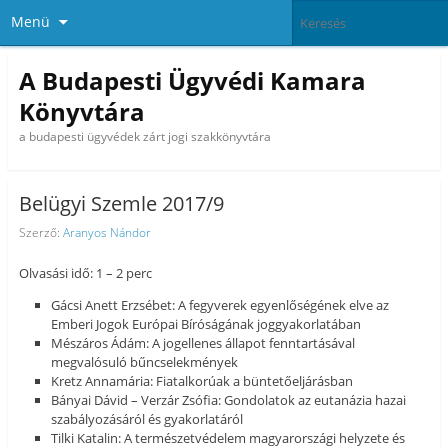
Menü
A Budapesti Ügyvédi Kamara
Könyvtára
a budapesti ügyvédek zárt jogi szakkönyvtára
Belügyi Szemle 2017/9
Szerző:
Aranyos Nándor
Olvasási idő: 1 – 2 perc
Gácsi Anett Erzsébet: A fegyverek egyenlőségének elve az
Emberi Jogok Európai Bíróságának joggyakorlatában
Mészáros Ádám: A jogellenes állapot fenntartásával
megvalósuló bűncselekmények
Kretz Annamária: Fiatalkorúak a büntetőeljárásban
Bányai Dávid – Verzár Zsófia: Gondolatok az eutanázia hazai
szabályozásáról és gyakorlatáról
Tilki Katalin: A természetvédelem magyarországi helyzete és