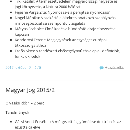
Tilki Katalin: A természetvédelem magyarországi helyzete és
jogi környezete, a Natura 2000 hálózat
Fejesné Varga Zita: Nyomozás-e a perújítási nyomozás?
Nogel Mónika: A szakértőjelöltekre vonatkozó szabályozás
minőségbiztosítási szempontú vizsgálata
Mátyás Szabolcs: Elmélkedés a bünözésföldrajz elnevezése
kapcsán
Kondorosi Ferenc: Megjegyzések az egységes európai
titkosszolgálathoz
Erdős Ákos: A rendészeti-elsősegélynyújtás alapjai: definíciók,
funkciók, célok
2017. október 9. hétfő
Hozzászólás
Magyar Jog 2015/2
Olvasási idő: 1 – 2 perc
Tanulmányok
Gácsi Anett Erzsébet: A mérgezett fa gyümölcse doktrína és az
ezüsttálca elve