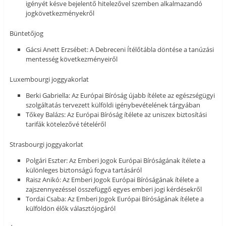
igényét késve bejelentő hitelezővel szemben alkalmazandó
jogkövetkezményekről
Büntetőjog
Gácsi Anett Erzsébet: A Debreceni Ítélőtábla döntése a tanúzási
mentesség következményeiről
Luxembourgi joggyakorlat
Berki Gabriella: Az Európai Bíróság újabb ítélete az egészségügyi
szolgáltatás tervezett külföldi igénybevételének tárgyában
Tőkey Balázs: Az Európai Bíróság ítélete az uniszex biztosítási
tarifák kötelezővé tételéről
Strasbourgi joggyakorlat
Polgári Eszter: Az Emberi Jogok Európai Bíróságának ítélete a
különleges biztonságú fogva tartásáról
Raisz Anikó: Az Emberi Jogok Európai Bíróságának ítélete a
zajszennyezéssel összefüggő egyes emberi jogi kérdésekről
Tordai Csaba: Az Emberi Jogok Európai Bíróságának ítélete a
külföldön élők választójogáról