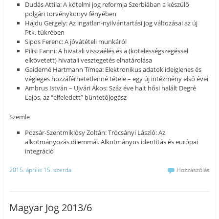
Dudás Attila: A kötelmi jog reformja Szerbiában a készülő
polgári törvénykönyv fényében
Hajdu Gergely: Az ingatlan-nyilvántartási jog változásai az új
Ptk. tükrében
Sipos Ferenc: A jóvátételi munkáról
Pilisi Fanni: A hivatali visszaélés és a (kötelességszegéssel
elkövetett) hivatali vesztegetés elhatárolása
Gaiderné Hartmann Tímea: Elektronikus adatok ideiglenes és
végleges hozzáférhetetlenné tétele – egy új intézmény első évei
Ambrus István – Ujvári Ákos: Száz éve halt hősi halált Degré
Lajos, az “elfeledett” büntetőjogász
Szemle
Pozsár-Szentmiklósy Zoltán: Trócsányi László: Az
alkotmányozás dilemmái. Alkotmányos identitás és európai
integráció
2015. április 15. szerda
Hozzászólás
Magyar Jog 2013/6