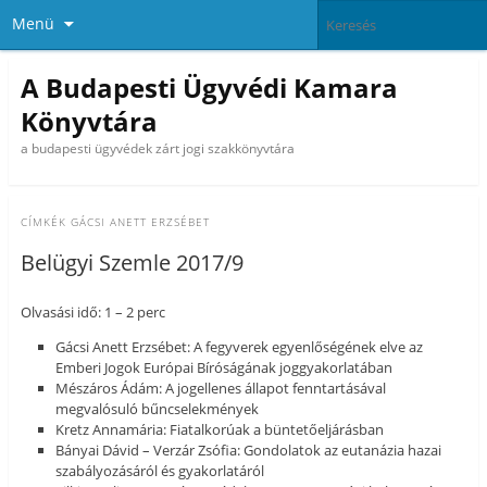
Menü
A Budapesti Ügyvédi Kamara
Könyvtára
a budapesti ügyvédek zárt jogi szakkönyvtára
CÍMKÉK
GÁCSI ANETT ERZSÉBET
Belügyi Szemle 2017/9
Olvasási idő: 1 – 2 perc
Gácsi Anett Erzsébet: A fegyverek egyenlőségének elve az
Emberi Jogok Európai Bíróságának joggyakorlatában
Mészáros Ádám: A jogellenes állapot fenntartásával
megvalósuló bűncselekmények
Kretz Annamária: Fiatalkorúak a büntetőeljárásban
Bányai Dávid – Verzár Zsófia: Gondolatok az eutanázia hazai
szabályozásáról és gyakorlatáról