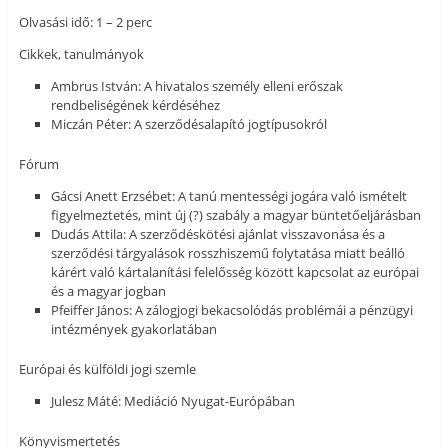
Olvasási idő: 1 – 2 perc
Cikkek, tanulmányok
Ambrus István: A hivatalos személy elleni erőszak
rendbeliségének kérdéséhez
Miczán Péter: A szerződésalapító jogtípusokról
Fórum
Gácsi Anett Erzsébet: A tanú mentességi jogára való ismételt
figyelmeztetés, mint új (?) szabály a magyar büntetőeljárásban
Dudás Attila: A szerződéskötési ajánlat visszavonása és a
szerződési tárgyalások rosszhiszemű folytatása miatt beálló
kárért való kártalanítási felelősség között kapcsolat az európai
és a magyar jogban
Pfeiffer János: A zálogjogi bekacsolódás problémái a pénzügyi
intézmények gyakorlatában
Európai és külföldi jogi szemle
Julesz Máté: Mediáció Nyugat-Európában
Könyvismertetés