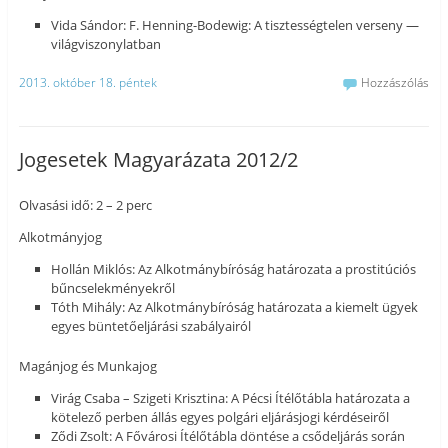
Vida Sándor: F. Henning-Bodewig: A tisztességtelen verseny —
világviszonylatban
2013. október 18. péntek
Hozzászólás
Jogesetek Magyarázata 2012/2
Olvasási idő: 2 – 2 perc
Alkotmányjog
Hollán Miklós: Az Alkotmánybíróság határozata a prostitúciós
bűncselekményekről
Tóth Mihály: Az Alkotmánybíróság határozata a kiemelt ügyek
egyes büntetőeljárási szabályairól
Magánjog és Munkajog
Virág Csaba – Szigeti Krisztina: A Pécsi Ítélőtábla határozata a
kötelező perben állás egyes polgári eljárásjogi kérdéseiről
Ződi Zsolt: A Fővárosi Ítélőtábla döntése a csődeljárás során