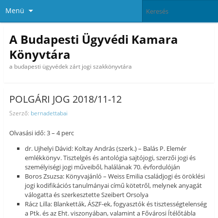
Menü
A Budapesti Ügyvédi Kamara
Könyvtára
a budapesti ügyvédek zárt jogi szakkönyvtára
POLGÁRI JOG 2018/11-12
Szerző:
bernadettabai
Olvasási idő: 3 – 4 perc
dr. Ujhelyi Dávid: Koltay András (szerk.) – Balás P. Elemér
emlékkönyv. Tisztelgés és antológia sajtójogi, szerzői jogi és
személyiségi jogi műveiből, halálának 70. évfordulóján
Boros Zsuzsa: Könyvajánló – Weiss Emilia családjogi és öröklési
jogi kodifikációs tanulmányai című kötetről, melynek anyagát
válogatta és szerkesztette Szeibert Orsolya
Rácz Lilla: Blanketták, ÁSZF-ek, fogyasztók és tisztességtelenség
a Ptk. és az Eht. viszonyában, valamint a Fővárosi Ítélőtábla