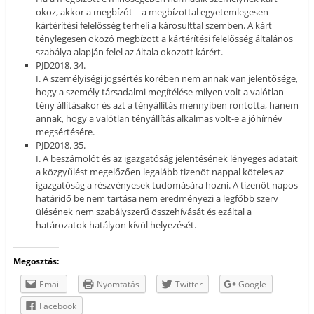
okoz, akkor a megbízót – a megbízottal egyetemlegesen –
kártérítési felelősség terheli a károsulttal szemben. A kárt
ténylegesen okozó megbízott a kártérítési felelősség általános
szabálya alapján felel az általa okozott kárért.
PJD2018. 34.
I. A személyiségi jogsértés körében nem annak van jelentősége,
hogy a személy társadalmi megítélése milyen volt a valótlan
tény állításakor és azt a tényállítás mennyiben rontotta, hanem
annak, hogy a valótlan tényállítás alkalmas volt-e a jóhírnév
megsértésére.
PJD2018. 35.
I. A beszámolót és az igazgatóság jelentésének lényeges adatait
a közgyűlést megelőzően legalább tizenöt nappal köteles az
igazgatóság a részvényesek tudomására hozni. A tizenöt napos
határidő be nem tartása nem eredményezi a legfőbb szerv
ülésének nem szabályszerű összehívását és ezáltal a
határozatok hatályon kívül helyezését.
Megosztás:
Email
Nyomtatás
Twitter
Google
Facebook