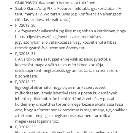
Gf.40.396/2016/4. számú határozata tükrében
Szabó Klára: Az új Ptk. a Fővárosi Ítélőtábla gyakorlatában (A
tanulmány a IV. Wolters Kluwer Jogi Konferencián elhangzott
előadás szerkesztett változata.)
PJD2018. 30.
I. A fogyasztót választási jog illeti meg abban a kérdésben, hogy
hibás teljesítés esetén igényét a vele szerződéses
jogviszonyban álló vállalkozással vagy közvetlenül a hibás
termék gyártójával szemben érvényesíti.
PJD2018. 31.
I. A váltókövetelés függetlenné válik az alapügylettől, a
követelést maga a váltó teljes mértékben körülírja,
értékpapírként megtestesíti, így annak tartalma nem szorul
bizonyításra.
PJD2018. 32.
Egy cégtől elvárható, hogy olyan munkaszervezetet
működtessen, amely lehetővé teszi a postai küldemények
lehető legrövidebb időn belül történő átvételét. A postai
küldemény címzetthez történő megérkezése alkalmassá teszi
arra, hogy a címzett annak tartalmát is megismerje, ugyanakkor
a tartalom tényleges megismerése már nem tartozik a
megérkezés fogalmához.
PJD2018. 33.
Ha a megbízott e minőségében harmadik személynek kárt