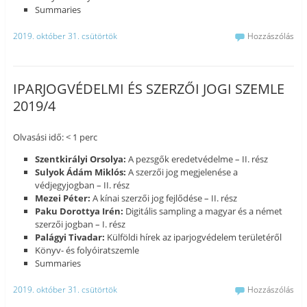
Summaries
2019. október 31. csütörtök
Hozzászólás
IPARJOGVÉDELMI ÉS SZERZŐI JOGI SZEMLE
2019/4
Olvasási idő: < 1 perc
Szentkirályi Orsolya:
A pezsgők eredetvédelme – II. rész
Sulyok Ádám Miklós:
A szerzői jog megjelenése a
védjegyjogban – II. rész
Mezei Péter:
A kínai szerzői jog fejlődése – II. rész
Paku Dorottya Irén:
Digitális sampling a magyar és a német
szerzői jogban – I. rész
Palágyi Tivadar:
Külföldi hírek az iparjogvédelem területéről
Könyv- és folyóiratszemle
Summaries
2019. október 31. csütörtök
Hozzászólás