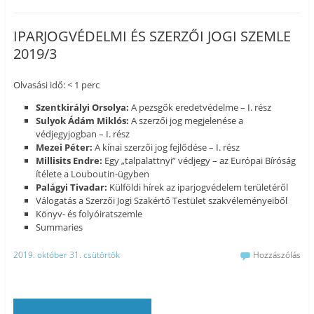
IPARJOGVÉDELMI ÉS SZERZŐI JOGI SZEMLE
2019/3
Olvasási idő: < 1 perc
Szentkirályi Orsolya:
A pezsgők eredetvédelme – I. rész
Sulyok Ádám Miklós:
A szerzői jog megjelenése a
védjegyjogban – I. rész
Mezei Péter:
A kínai szerzői jog fejlődése – I. rész
Millisits Endre:
Egy „talpalattnyi” védjegy – az Európai Bíróság
ítélete a Louboutin-ügyben
Palágyi Tivadar:
Külföldi hírek az iparjogvédelem területéről
Válogatás a Szerzői Jogi Szakértő Testület szakvéleményeiből
Könyv- és folyóiratszemle
Summaries
2019. október 31. csütörtök
Hozzászólás