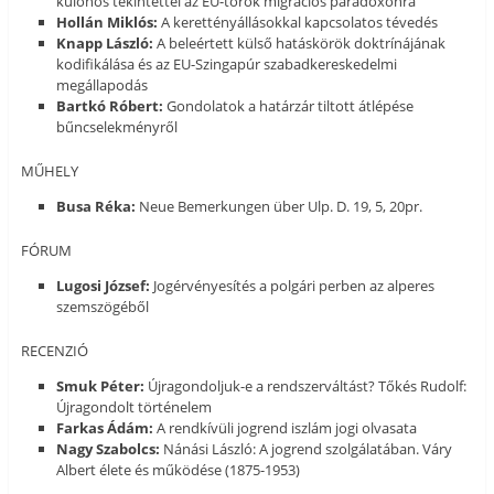
különös tekintettel az EU-török migrációs paradoxonra
Hollán Miklós:
A kerettényállásokkal kapcsolatos tévedés
Knapp László:
A beleértett külső hatáskörök doktrínájának
kodifikálása és az EU-Szingapúr szabadkereskedelmi
megállapodás
Bartkó Róbert:
Gondolatok a határzár tiltott átlépése
bűncselekményről
MŰHELY
Busa Réka:
Neue Bemerkungen über Ulp. D. 19, 5, 20pr.
FÓRUM
Lugosi József:
Jogérvényesítés a polgári perben az alperes
szemszögéből
RECENZIÓ
Smuk Péter:
Újragondoljuk-e a rendszerváltást? Tőkés Rudolf:
Újragondolt történelem
Farkas Ádám:
A rendkívüli jogrend iszlám jogi olvasata
Nagy Szabolcs:
Nánási László: A jogrend szolgálatában. Váry
Albert élete és működése (1875-1953)