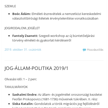
SZEMLE
Boóc Ádám:
Elméleti észrevételek a nemzetközi kereskedelmi
választottbírósági ítéletek érvénytelenítése vonatkozásában
JOGIRODALOM, JOGÉLET
Fantoly Zsanett:
Szegedi workshop az új büntetőeljárási
törvény elméleti és gyakorlati kérdéseiről
2019. október 31. csütörtök
Hozzászólás
JOG-ÁLLAM-POLITIKA 2019/1
Olvasási idő: 1 – 2 perc
TANULMÁNYOK
Sashalmi Endre:
Az állam- és jogelmélet oroszországi kezdetei
Feofán Prokopovics (1681-1736) műveinek tükrében. II. rész
Siska Katalin:
Gondolatok a török migrációs jog fejlődéséről