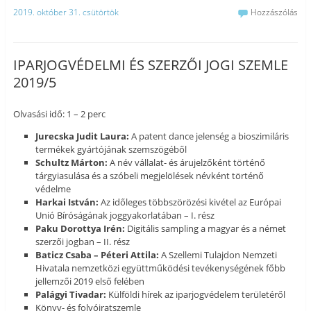
2019. október 31. csütörtök
Hozzászólás
IPARJOGVÉDELMI ÉS SZERZŐI JOGI SZEMLE
2019/5
Olvasási idő: 1 – 2 perc
Jurecska Judit Laura:
A patent dance jelenség a bioszimiláris
termékek gyártójának szemszögéből
Schultz Márton:
A név vállalat- és árujelzőként történő
tárgyiasulása és a szóbeli megjelölések névként történő
védelme
Harkai István:
Az időleges többszörözési kivétel az Európai
Unió Bíróságának joggyakorlatában – I. rész
Paku Dorottya Irén:
Digitális sampling a magyar és a német
szerzői jogban – II. rész
Baticz Csaba – Péteri Attila:
A Szellemi Tulajdon Nemzeti
Hivatala nemzetközi együttműködési tevékenységének főbb
jellemzői 2019 első felében
Palágyi Tivadar:
Külföldi hírek az iparjogvédelem területéről
Könyv- és folyóiratszemle