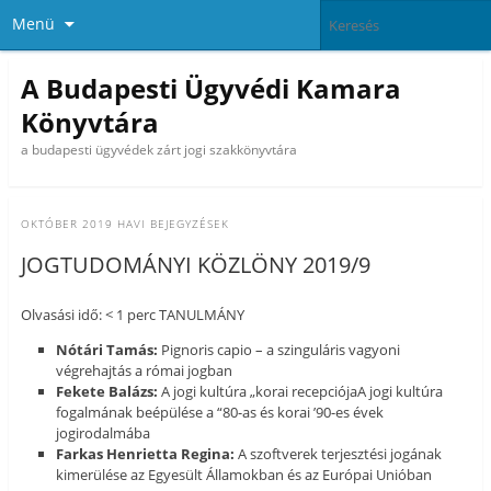
Menü
A Budapesti Ügyvédi Kamara
Könyvtára
a budapesti ügyvédek zárt jogi szakkönyvtára
OKTÓBER 2019
HAVI BEJEGYZÉSEK
JOGTUDOMÁNYI KÖZLÖNY 2019/9
Olvasási idő: < 1 perc TANULMÁNY
Nótári Tamás:
Pignoris capio – a szinguláris vagyoni
végrehajtás a római jogban
Fekete Balázs:
A jogi kultúra „korai recepciójaA jogi kultúra
fogalmának beépülése a “80-as és korai ’90-es évek
jogirodalmába
Farkas Henrietta Regina:
A szoftverek terjesztési jogának
kimerülése az Egyesült Államokban és az Európai Unióban