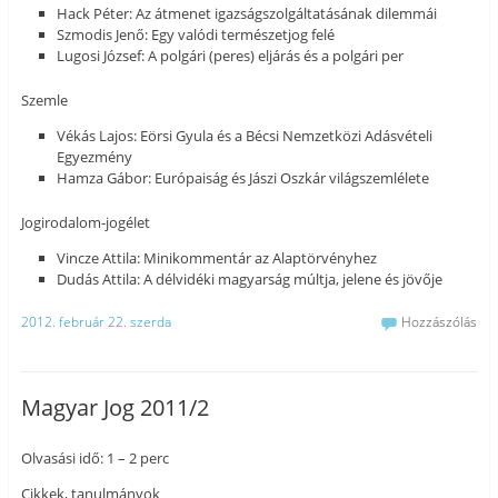
Hack Péter: Az átmenet igazságszolgáltatásának dilemmái
Szmodis Jenő: Egy valódi természetjog felé
Lugosi József: A polgári (peres) eljárás és a polgári per
Szemle
Vékás Lajos: Eörsi Gyula és a Bécsi Nemzetközi Adásvételi
Egyezmény
Hamza Gábor: Európaiság és Jászi Oszkár világszemlélete
Jogirodalom-jogélet
Vincze Attila: Minikommentár az Alaptörvényhez
Dudás Attila: A délvidéki magyarság múltja, jelene és jövője
2012. február 22. szerda
Hozzászólás
Magyar Jog 2011/2
Olvasási idő: 1 – 2 perc
Cikkek, tanulmányok