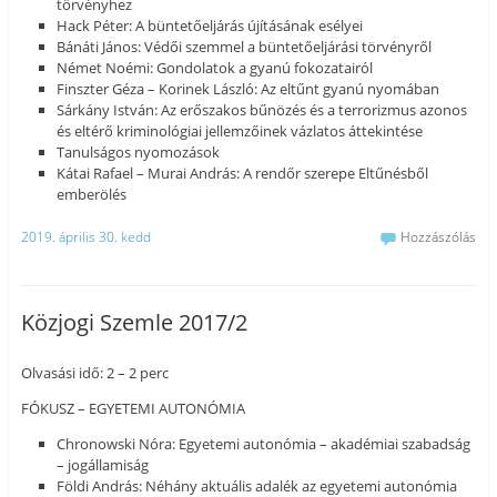
törvényhez
Hack Péter: A büntetőeljárás újításának esélyei
Bánáti János: Védői szemmel a büntetőeljárási törvényről
Német Noémi: Gondolatok a gyanú fokozatairól
Finszter Géza – Korinek László: Az eltűnt gyanú nyomában
Sárkány István: Az erőszakos bűnözés és a terrorizmus azonos
és eltérő kriminológiai jellemzőinek vázlatos áttekintése
Tanulságos nyomozások
Kátai Rafael – Murai András: A rendőr szerepe Eltűnésből
emberölés
2019. április 30. kedd
Hozzászólás
Közjogi Szemle 2017/2
Olvasási idő: 2 – 2 perc
FÓKUSZ – EGYETEMI AUTONÓMIA
Chronowski Nóra: Egyetemi autonómia – akadémiai szabadság
– jogállamiság
Földi András: Néhány aktuális adalék az egyetemi autonómia