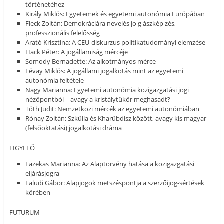
történetéhez
Király Miklós: Egyetemek és egyetemi autonómia Európában
Fleck Zoltán: Demokráciára nevelés jo g ászkép zés,
professzionális felelősség
Arató Krisztina: A CEU-diskurzus politikatudományi elemzése
Hack Péter: A jogállamiság mércéje
Somody Bernadette: Az alkotmányos mérce
Lévay Miklós: A jogállami jogalkotás mint az egyetemi
autonómia feltétele
Nagy Marianna: Egyetemi autonómia közigazgatási jogi
nézőpontból – avagy a kristálytükör meghasadt?
Tóth Judit: Nemzetközi mércék az egyetemi autonómiában
Rónay Zoltán: Szkülla és Kharübdisz között, avagy kis magyar
(felsőoktatási) jogalkotási dráma
FIGYELŐ
Fazekas Marianna: Az Alaptörvény hatása a közigazgatási
eljárásjogra
Faludi Gábor: Alapjogok metszéspontja a szerzőijog-sértések
körében
FUTURUM