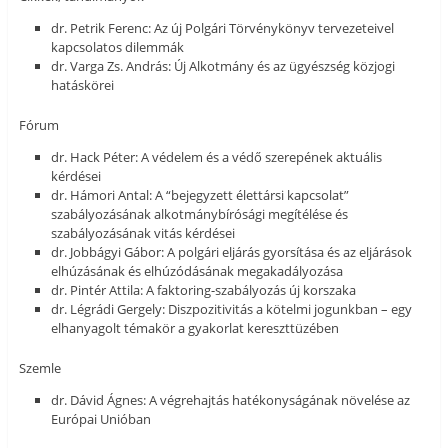
dr. Petrik Ferenc: Az új Polgári Törvénykönyv tervezeteivel
kapcsolatos dilemmák
dr. Varga Zs. András: Új Alkotmány és az ügyészség közjogi
hatáskörei
Fórum
dr. Hack Péter: A védelem és a védő szerepének aktuális
kérdései
dr. Hámori Antal: A “bejegyzett élettársi kapcsolat”
szabályozásának alkotmánybírósági megítélése és
szabályozásának vitás kérdései
dr. Jobbágyi Gábor: A polgári eljárás gyorsítása és az eljárások
elhúzásának és elhúzódásának megakadályozása
dr. Pintér Attila: A faktoring-szabályozás új korszaka
dr. Légrádi Gergely: Diszpozitivitás a kötelmi jogunkban – egy
elhanyagolt témakör a gyakorlat kereszttüzében
Szemle
dr. Dávid Ágnes: A végrehajtás hatékonyságának növelése az
Európai Unióban