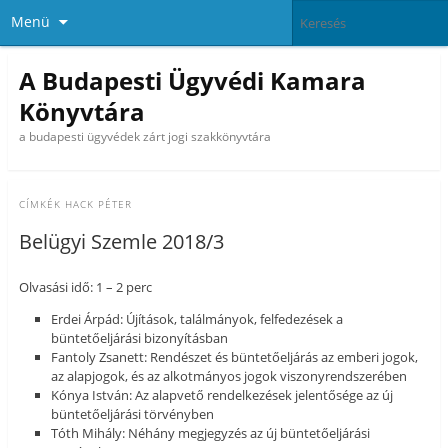
Menü
A Budapesti Ügyvédi Kamara
Könyvtára
a budapesti ügyvédek zárt jogi szakkönyvtára
CÍMKÉK
HACK PÉTER
Belügyi Szemle 2018/3
Olvasási idő: 1 – 2 perc
Erdei Árpád: Újítások, találmányok, felfedezések a
büntetőeljárási bizonyításban
Fantoly Zsanett: Rendészet és büntetőeljárás az emberi jogok,
az alapjogok, és az alkotmányos jogok viszonyrendszerében
Kónya István: Az alapvető rendelkezések jelentősége az új
büntetőeljárási törvényben
Tóth Mihály: Néhány megjegyzés az új büntetőeljárási