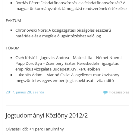
Bordás Péter: Feladatfinanszírozás-e a feladatfinanszírozás? A
magyar önkormányzatok támogatási rendszerének értékelése
FAKTUM
Chronowski Nóra: A közigazgatási bírságolás észszerű
határideje és a megfelelő ügyintézéshez való jog
FÓRUM
Cseh Kristóf – Jugovics Andrea – Matos Lilla – Német Noémi –
Papp Dorottya – Zsembery Eszter: Kereskedelmi igazgatás
empirikus vizsgálata Budapest XIV. kerületében
Lukonits Ádám – Mannó Csilla: A jogellenes munkaviszony-
megszüntetés egyes emberi jogi aspektusai – vitaindító
2017. június 28. szerda
Hozzászólás
Jogtudományi Közlöny 2012/2
Olvasási idő: < 1 perc Tanulmány