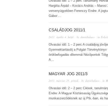
Olvasási idő: 1 – 2 perc Tanulmány Horv
Hargitta Árpád – Kovács András – Marosi
versenyügyekben Ferenczy Endre: A jogt
Gábor:…
CSALÁDJOG 2011/1
2011. április 4. hétfő
· by
danieltakacs
· in
Folyói
Olvasási idő: 1 – 2 perc A családjog jövő
Gyermektartásdíj a Polgári Törvénykönyv 
örökbefogadás dilemmái Nézőpontok Tölgye
A…
MAGYAR JOG 2011/3
2011. március 25. péntek
· by
danieltakacs
· in
M
Olvasási idő: 2 – 2 perc Cikkek, tanulmá
Endre: A Magyar Köztársaság Ügyészsége
munkaszerződésnek az új Ptk.-ban, és ha