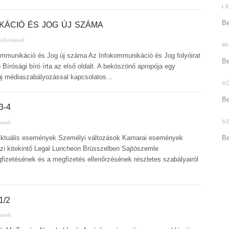
L
Be
KÁCIÓ ÉS JOG ÚJ SZÁMA
olyóiratok
M
kommunikáció és Jog új száma Az Infokommunikáció és Jog folyóirat
Be
írósági bíró írta az első oldalt. A beköszönő apropója egy
új médiaszabályozással kapcsolatos...
S
Be
3-4
ratok
S
ő Aktuális események Személyi változások Kamarai események
Be
i kitekintő Legal Luncheon Brüsszelben Sajtószemle
egfizetésének és a megfizetés ellenőrzésének részletes szabályairól
1/2
ratok