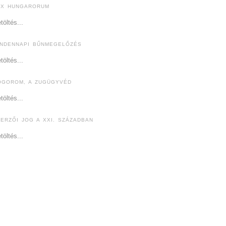
EX HUNGARORUM
töltés...
INDENNAPI BŰNMEGELŐZÉS
töltés...
ÓGOROM, A ZUGÜGYVÉD
töltés...
ZERZŐI JOG A XXI. SZÁZADBAN
töltés...