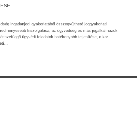
LÉSEI
dség ingatlanjogi gyakorlatából összegyűjthető joggyakorlati
 eredményesebb kiszolgálása, az ügyvédség és más jogalkalmazók
 összefüggő ügyvédi feladatok hatékonyabb teljesítése, a kar
leti…