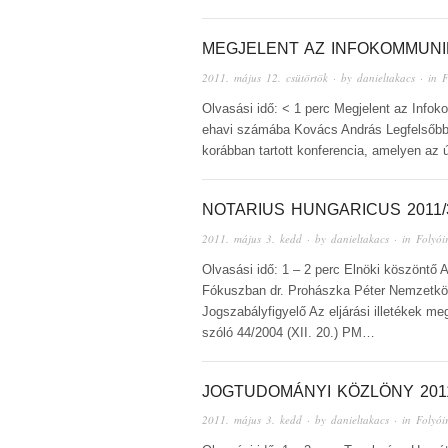
MEGJELENT AZ INFOKOMMUNI
2011. május 12. csütörtök
· by
danieltakacs
· in
F
Olvasási idő: < 1 perc Megjelent az Info
ehavi számába Kovács András Legfelsőbb B
korábban tartott konferencia, amelyen az 
NOTARIUS HUNGARICUS 2011/
2011. május 3. kedd
· by
danieltakacs
· in
Folyói
Olvasási idő: 1 – 2 perc Elnöki köszönt
Fókuszban dr. Prohászka Péter Nemzetköz
Jogszabályfigyelő Az eljárási illetékek m
szóló 44/2004 (XII. 20.) PM…
JOGTUDOMÁNYI KÖZLÖNY 201
2011. május 3. kedd
· by
danieltakacs
· in
Folyói