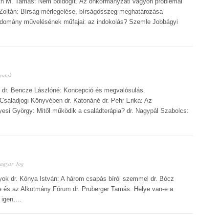
áth M. Tamás: Nem boldogít. Az önkormányzati vagyon problémái
 Zoltán: Bírság mérlegelése, bírságösszeg meghatározása
udomány művelésének műfajai: az indokolás? Szemle Jobbágyi
ratok
je dr. Bencze Lászlóné: Koncepció és megvalósulás.
Családjogi Könyvében dr. Katonáné dr. Pehr Erika: Az
si György: Mitől működik a családterápia? dr. Nagypál Szabolcs:
agyar Jog
nyok dr. Kónya István: A három csapás bírói szemmel dr. Bócz
 és az Alkotmány Fórum dr. Pruberger Tamás: Helye van-e a
 igen,…