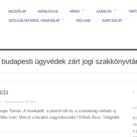
KEZDŐLAP
KATALÓGUS
HÍREK
AJÁNLÓK
TAR
SZOLGÁLTATÁSOK, HASZNÁLAT
RÓLUNK
KAPCSOLAT
 budapesti ügyvédek zárt jogi szakkönyvtá
/11
A
in
Jogtudományi Közlöny
R
erger Tamás: A munkaidő, a pihenő idő és a szabadság várható új
lés Iván: Mire jó a bizalmi vagyonkezelés? Kőhidi Ákos: Világháló
Kö
al
a 