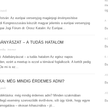
sz
me
üg
iratok
 István: Az európai versenyjog magánjogi érvényesítése
A
i Kongresszusára készült magyar jelentés a európai versenyjog
pai Jogi Fórum dr. Orosz Katalin: Az Európai…
Be
B
BÁNYÁSZAT – A TUDÁS HATALOM
Be
hnika, internet
nló: Adatbányászat – a tudás hatalom Az egész napos
E.
en, ezért a meetup is ezzel a témával foglalkozik. A kettőt pedig
Be
 De mi is ez…
J
A: MÉG MINDIG ÉRDEMES ADNI?
Be
jánló
J
jándéktáska: még mindig érdemes adni? Minden szakmában
llegű esemény szerveződik évről-évre, sőt úgy tűnik, hogy egyre
Be
 támogatása – okosan kihasználva – jó…