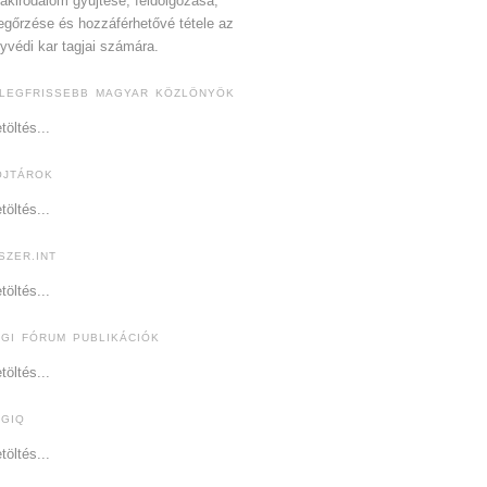
akirodalom gyűjtése, feldolgozása,
gőrzése és hozzáférhetővé tétele az
yvédi kar tagjai számára.
 LEGFRISSEBB MAGYAR KÖZLÖNYÖK
töltés...
OJTÁROK
töltés...
SZER.INT
töltés...
OGI FÓRUM PUBLIKÁCIÓK
töltés...
OGIQ
töltés...