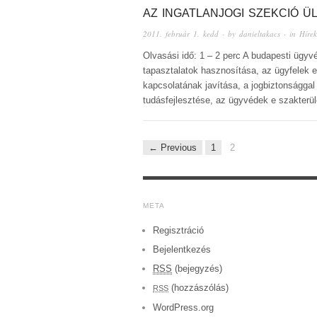
AZ INGATLANJOGI SZEKCIÓ Ü
2011. február 1. kedd
· by
danieltakacs
· in
Hírek
Olvasási idő: 1 – 2 perc A budapesti ügyvé
tapasztalatok hasznosítása, az ügyfelek
kapcsolatának javítása, a jogbiztonsággal
tudásfejlesztése, az ügyvédek e szakterü
← Previous
1
2
META
Regisztráció
Bejelentkezés
RSS
(bejegyzés)
(hozzászólás)
RSS
WordPress.org