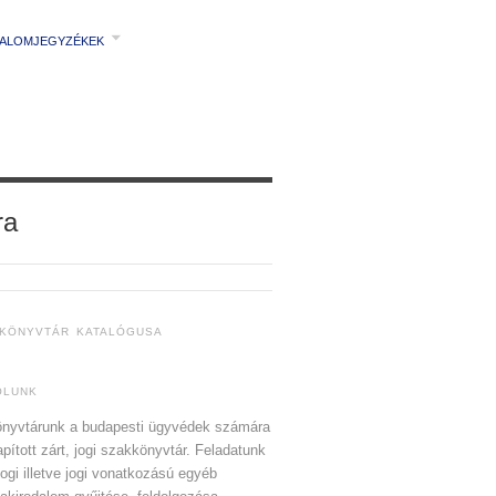
TALOMJEGYZÉKEK
ra
 KÖNYVTÁR KATALÓGUSA
ÓLUNK
nyvtárunk a budapesti ügyvédek számára
apított zárt, jogi szakkönyvtár. Feladatunk
jogi illetve jogi vonatkozású egyéb