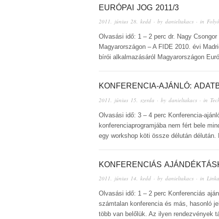
EURÓPAI JOG 2011/3
2011. június 28. kedd
· by
danieltakacs
· in
Folyó
Olvasási idő: 1 – 2 perc dr. Nagy Csongor
Magyarországon – A FIDE 2010. évi Madrid
bírói alkalmazásáról Magyarországon Euró
KONFERENCIA-AJÁNLÓ: ADAT
2011. június 15. szerda
· by
danieltakacs
· in
Tec
Olvasási idő: 3 – 4 perc Konferencia-ajá
konferenciaprogramjába nem fért bele mind
egy workshop köti össze délután délután.
KONFERENCIÁS AJÁNDÉKTÁSK
2011. június 14. kedd
· by
danieltakacs
· in
Linka
Olvasási idő: 1 – 2 perc Konferenciás a
számtalan konferencia és más, hasonló je
több van belőlük. Az ilyen rendezvények