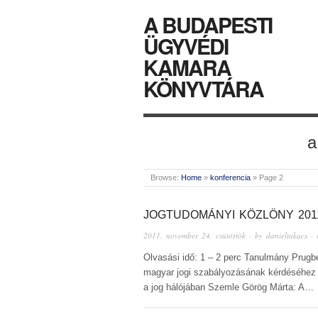
A BUDAPESTI
ÜGYVÉDI
KAMARA
KÖNYVTÁRA
a
Browse:
Home
»
konferencia
»
Page 2
JOGTUDOMÁNYI KÖZLÖNY 2011
2011. november 24. csütörtök
· by
danieltakacs
· 
Olvasási idő: 1 – 2 perc Tanulmány Prugb
magyar jogi szabályozásának kérdéséhez Il
a jog hálójában Szemle Görög Márta: A…