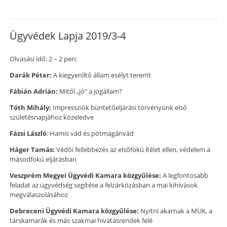
Ügyvédek Lapja 2019/3-4
Olvasási idő: 2 – 2 perc
Darák Péter:
A kiegyenlítő állam esélyt teremt
Fábián Adrián:
Mitől „jó” a jogállam?
Tóth Mihály:
Impressziók büntetőeljárási törvényünk első
születésnapjához közeledve
Fázsi László
: Hamis vád és pótmagánvád
Háger Tamás:
Védői fellebbezés az elsőfokú ítélet ellen, védelem a
másodfokú eljárásban
Veszprém Megyei Ügyvédi Kamara közgyűlése:
A legfontosabb
feladat az ügyvédség segítése a felzárkózásban a mai kihívások
megválaszolásához
Debreceni Ügyvédi Kamara közgyűlése:
Nyitni akarnak a MÜK, a
társkamarák és más szakmai hivatásrendek felé