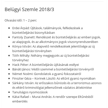
Belügyi Szemle 2018/3
Olvasási idő: 1 – 2 perc
Erdei Árpád: Újítások, találmányok, felfedezések a
büntetőeljárási bizonyításban
Fantoly Zsanett: Rendészet és büntetőeljárás az emberi jogok,
az alapjogok, és az alkotmányos jogok viszonyrendszerében
Kónya István: Az alapvető rendelkezések jelentősége az új
büntetőeljárási törvényben
Tóth Mihály: Néhány megjegyzés az új büntetőeljárási
törvényhez
Hack Péter: A büntetőeljárás újításának esélyei
Bánáti János: Védői szemmel a büntetőeljárási törvényről
Német Noémi: Gondolatok a gyanú fokozatairól
Finszter Géza – Korinek László: Az eltűnt gyanú nyomában
Sárkány István: Az erőszakos bűnözés és a terrorizmus azonos
és eltérő kriminológiai jellemzőinek vázlatos áttekintése
Tanulságos nyomozások
Kátai Rafael – Murai András: A rendőr szerepe Eltűnésből
emberölés