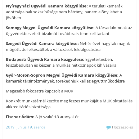
Nyíregyházi Ügyvédi Kamara közgyűlése:
A területi kamarák
adottságainak sokszínűsége nem hátrány, hanem előny lehet a
jövőben
Somogy Megyei Ügyvédi Kamara közgyűlése:
A társadalomnak az
ügyvédekbe vetett bizalmát továbbra is fenn kell tartani
Szegedi Ügyvédi Kamara közgyűlése:
Nehéz évet hagytak maguk
mögött, de felkészültek a változások feldolgozására
Budapesti Ügyvédi Kamara közgyűlése:
Egyetértésben,
felszabadultan és készen a munkás hétköznapok kihívásaira
Győr-Moson-Sopron Megyei Ügyvédi Kamara közgyűlése:
A
kamarák társintézmények, törekedniük kell az együttműködésre
Magasabb fokozatra kapcsolt a MÜK
Konkrét munkatérnél kezdte meg feszes munkáját a MÜK oktatási és
akkreditációs bizottsága
Fischer Ádám:
A jó szakértő aranyat ér
2019. június 19. szerda
Hozzászólás