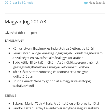
2019. április 30. kedd
Hozzászólás
Magyar Jog 2017/3
Olvasási idő: 1 – 2 perc
TANULMÁNY
Kónya István: Érzelmek és indulatok az életfogytig körül
Serák István: A jogellenesség jogágilag elkülönült megítéléséről
a szükségtelen zavarás tilalmának gyakorlatában
Badó Attila: Bírák talár nélkül – Az ülnökök szerepe a német
igazságszolgáltatásban a magyar reformok tükrében
Tóth Géza: A tettazonosság és azonos tett a magyar
judikatúrában
Brunda Anett: Néhány gondolat a magyar választójogi
szabályozásról
SZEMLE
Bakonyi Maria: Tóth Mihály: A büntetőjog pillérei és korlátai
Sándor Eszter: Tattay Levente: Versenyképesség és szellemi