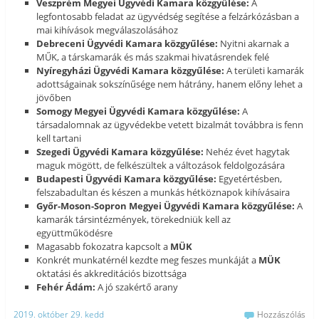
Veszprém Megyei Ügyvédi Kamara közgyűlése:
A
legfontosabb feladat az ügyvédség segítése a felzárkózásban a
mai kihívások megválaszolásához
Debreceni Ügyvédi Kamara közgyűlése:
Nyitni akarnak a
MŰK, a társkamarák és más szakmai hivatásrendek felé
Nyíregyházi Ügyvédi Kamara közgyűlése:
A területi kamarák
adottságainak sokszínűsége nem hátrány, hanem előny lehet a
jövőben
Somogy Megyei Ügyvédi Kamara közgyűlése:
A
társadalomnak az ügyvédekbe vetett bizalmát továbbra is fenn
kell tartani
Szegedi Ügyvédi Kamara közgyűlése:
Nehéz évet hagytak
maguk mögött, de felkészültek a változások feldolgozására
Budapesti Ügyvédi Kamara közgyűlése:
Egyetértésben,
felszabadultan és készen a munkás hétköznapok kihívásaira
Győr-Moson-Sopron Megyei Ügyvédi Kamara közgyűlése:
A
kamarák társintézmények, törekedniük kell az
együttműködésre
Magasabb fokozatra kapcsolt a
MÜK
Konkrét munkatérnél kezdte meg feszes munkáját a
MÜK
oktatási és akkreditációs bizottsága
Fehér Ádám:
A jó szakértő arany
2019. október 29. kedd
Hozzászólás