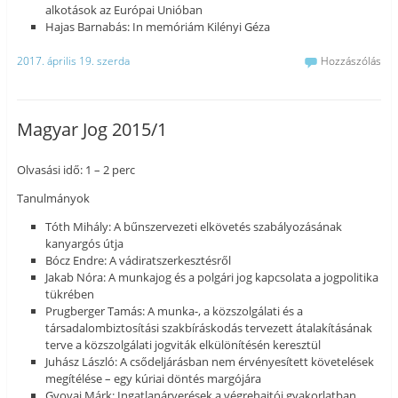
alkotások az Európai Unióban
Hajas Barnabás: In memóriám Kilényi Géza
2017. április 19. szerda
Hozzászólás
Magyar Jog 2015/1
Olvasási idő: 1 – 2 perc
Tanulmányok
Tóth Mihály: A bűnszervezeti elkövetés szabályozásának
kanyargós útja
Bócz Endre: A vádiratszerkesztésről
Jakab Nóra: A munkajog és a polgári jog kapcsolata a jogpolitika
tükrében
Prugberger Tamás: A munka-, a közszolgálati és a
társadalombiztosítási szakbíráskodás tervezett átalakításának
terve a közszolgálati jogviták elkülönítésén keresztül
Juhász László: A csődeljárásban nem érvényesített követelések
megítélése – egy kúriai döntés margójára
Gyovai Márk: Ingatlanárverések a végrehajtói gyakorlatban