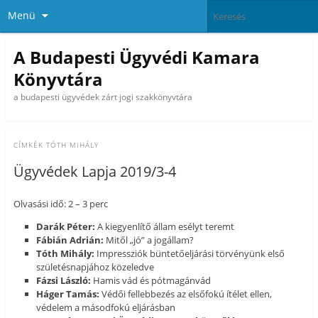
Menü
A Budapesti Ügyvédi Kamara
Könyvtára
a budapesti ügyvédek zárt jogi szakkönyvtára
CÍMKÉK
TÓTH MIHÁLY
Ügyvédek Lapja 2019/3-4
Olvasási idő: 2 – 3 perc
Darák Péter:
A kiegyenlítő állam esélyt teremt
Fábián Adrián:
Mitől „jó” a jogállam?
Tóth Mihály:
Impressziók büntetőeljárási törvényünk első
születésnapjához közeledve
Fázsi László:
Hamis vád és pótmagánvád
Háger Tamás:
Védői fellebbezés az elsőfokú ítélet ellen,
védelem a másodfokú eljárásban