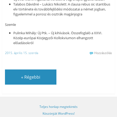
Talabos Dávidné – Lukács Nikolett: A clausa rebus sic stantibus
elv története és továbbfejlődési módozatai a német jogban,
figyelemmel a porosz és osztrák magánjogra
Szemle
Pulinka Mihály: Új Ptk. – Új kihívások. Összefoglaló a XXVI.
Közép-európai Közjegyzői Kollokviumon elhangzott
előadásokról
2015. április 15. szerda
Hozzászólás
«
Régebbi
Teljes honlap megtekintés
Köszönjük WordPress!