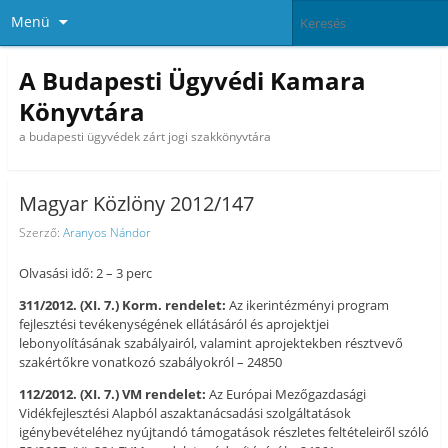
Menü
A Budapesti Ügyvédi Kamara
Könyvtára
a budapesti ügyvédek zárt jogi szakkönyvtára
Magyar Közlöny 2012/147
Szerző:
Aranyos Nándor
Olvasási idő: 2 – 3 perc
311/2012. (XI. 7.) Korm. rendelet:
Az ikerintézményi program
fejlesztési tevékenységének ellátásáról és aprojektjei
lebonyolításának szabályairól, valamint aprojektekben résztvevő
szakértőkre vonatkozó szabályokról – 24850
112/2012. (XI. 7.) VM rendelet:
Az Európai Mezőgazdasági
Vidékfejlesztési Alapból aszaktanácsadási szolgáltatások
igénybevételéhez nyújtandó támogatások részletes feltételeiről szóló