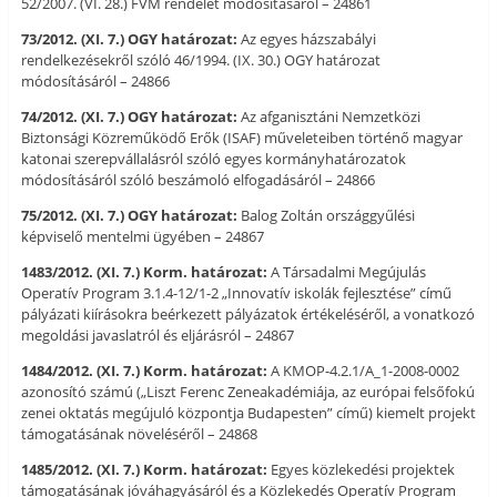
52/2007. (VI. 28.) FVM rendelet módosításáról – 24861
73/2012. (XI. 7.) OGY határozat:
Az egyes házszabályi
rendelkezésekről szóló 46/1994. (IX. 30.) OGY határozat
módosításáról – 24866
74/2012. (XI. 7.) OGY határozat:
Az afganisztáni Nemzetközi
Biztonsági Közreműködő Erők (ISAF) műveleteiben történő magyar
katonai szerepvállalásról szóló egyes kormányhatározatok
módosításáról szóló beszámoló elfogadásáról – 24866
75/2012. (XI. 7.) OGY határozat:
Balog Zoltán országgyűlési
képviselő mentelmi ügyében – 24867
1483/2012. (XI. 7.) Korm. határozat:
A Társadalmi Megújulás
Operatív Program 3.1.4-12/1-2 „Innovatív iskolák fejlesztése” című
pályázati kiírásokra beérkezett pályázatok értékeléséről, a vonatkozó
megoldási javaslatról és eljárásról – 24867
1484/2012. (XI. 7.) Korm. határozat:
A KMOP-4.2.1/A_1-2008-0002
azonosító számú („Liszt Ferenc Zeneakadémiája, az európai felsőfokú
zenei oktatás megújuló központja Budapesten” című) kiemelt projekt
támogatásának növeléséről – 24868
1485/2012. (XI. 7.) Korm. határozat:
Egyes közlekedési projektek
támogatásának jóváhagyásáról és a Közlekedés Operatív Program