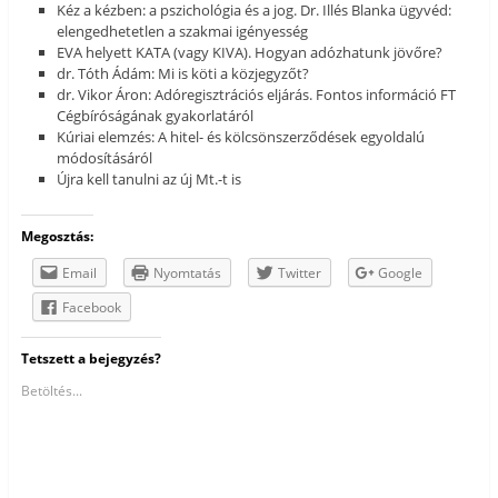
Kéz a kézben: a pszichológia és a jog. Dr. Illés Blanka ügyvéd:
elengedhetetlen a szakmai igényesség
EVA helyett KATA (vagy KIVA). Hogyan adózhatunk jövőre?
dr. Tóth Ádám: Mi is köti a közjegyzőt?
dr. Vikor Áron: Adóregisztrációs eljárás. Fontos információ FT
Cégbíróságának gyakorlatáról
Kúriai elemzés: A hitel- és kölcsönszerződések egyoldalú
módosításáról
Újra kell tanulni az új Mt.-t is
Megosztás:
Email
Nyomtatás
Twitter
Google
Facebook
Tetszett a bejegyzés?
Betöltés...