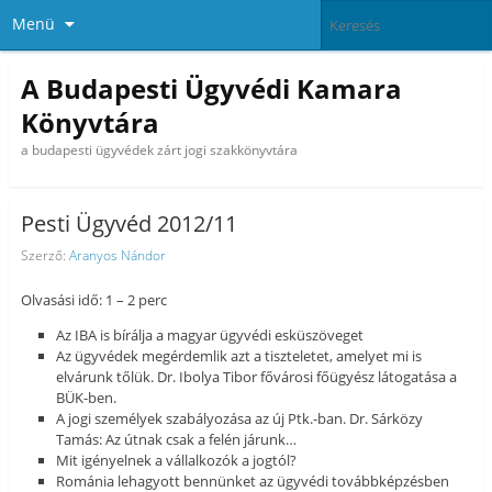
Menü
A Budapesti Ügyvédi Kamara
Könyvtára
a budapesti ügyvédek zárt jogi szakkönyvtára
Pesti Ügyvéd 2012/11
Szerző:
Aranyos Nándor
Olvasási idő: 1 – 2 perc
Az IBA is bírálja a magyar ügyvédi esküszöveget
Az ügyvédek megérdemlik azt a tiszteletet, amelyet mi is
elvárunk tőlük. Dr. Ibolya Tibor fővárosi főügyész látogatása a
BÜK-ben.
A jogi személyek szabályozása az új Ptk.-ban. Dr. Sárközy
Tamás: Az útnak csak a felén járunk…
Mit igényelnek a vállalkozók a jogtól?
Románia lehagyott bennünket az ügyvédi továbbképzésben