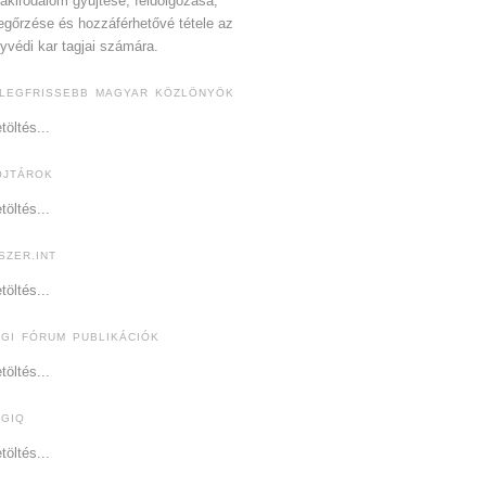
akirodalom gyűjtése, feldolgozása,
gőrzése és hozzáférhetővé tétele az
yvédi kar tagjai számára.
 LEGFRISSEBB MAGYAR KÖZLÖNYÖK
töltés...
OJTÁROK
töltés...
SZER.INT
töltés...
OGI FÓRUM PUBLIKÁCIÓK
töltés...
OGIQ
töltés...