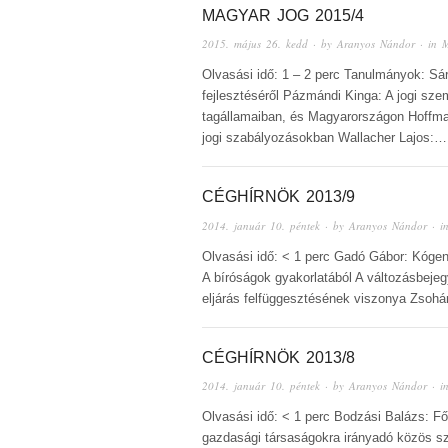
MAGYAR JOG 2015/4
2015. május 26. kedd
· by
Aranyos Nándor
· in
M
Olvasási idő: 1 – 2 perc Tanulmányok: Sá
fejlesztéséről Pázmándi Kinga: A jogi sze
tagállamaiban, és Magyarországon Hoffma
jogi szabályozásokban Wallacher Lajos:…
CÉGHÍRNÖK 2013/9
2014. január 10. péntek
· by
Aranyos Nándor
· i
Olvasási idő: < 1 perc Gadó Gábor: Kógens
A bíróságok gyakorlatából A változásbejegy
eljárás felfüggesztésének viszonya Zsohár
CÉGHÍRNÖK 2013/8
2014. január 10. péntek
· by
Aranyos Nándor
· i
Olvasási idő: < 1 perc Bodzási Balázs: Fő
gazdasági társaságokra irányadó közös sz