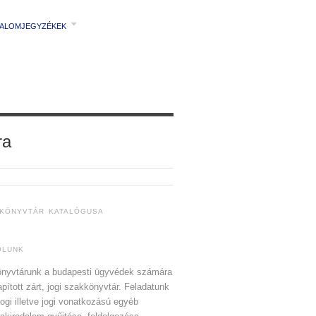
TALOMJEGYZÉKEK
ra
 KÖNYVTÁR KATALÓGUSA
ÓLUNK
nyvtárunk a budapesti ügyvédek számára
apított zárt, jogi szakkönyvtár. Feladatunk
jogi illetve jogi vonatkozású egyéb