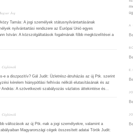
sz
me
üg
agyar Jog
rközy Tamás: A jogi személyek státusnyilvántartásának
A
mélyek nyilvántartási rendszere az Európai Unió egyes
nn István: A közszolgáltatások fogalmának főbb megközelítései a
Be
B
Be
n
Céghírnök
E.
-e a diszpozitív? Gál Judit: Üzletrész-átruházás az új Ptk. szerint
Be
zési kérelem hiánypótlási felhívás nélküli elutasításának és az
 András: A szövetkezeti szabályozás vázlatos áttekintése és...
J
Be
n
Céghírnök
J
bb változások az új Ptk.-nak a jogi személyekre, valamint a
Be
abályaiban Magyarországi cégek összesített adatai Török Judit: