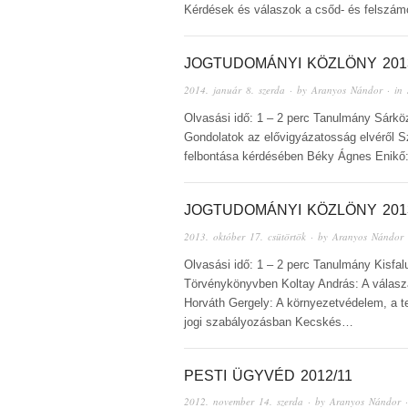
Kérdések és válaszok a csőd- és felszámol
JOGTUDOMÁNYI KÖZLÖNY 201
2014. január 8. szerda
· by
Aranyos Nándor
· in
Olvasási idő: 1 – 2 perc Tanulmány Sárkö
Gondolatok az elővigyázatosság elvéről S
felbontása kérdésében Béky Ágnes Enikő:
JOGTUDOMÁNYI KÖZLÖNY 2013
2013. október 17. csütörtök
· by
Aranyos Nándor
Olvasási idő: 1 – 2 perc Tanulmány Kisfal
Törvénykönyvben Koltay András: A válaszad
Horváth Gergely: A környezetvédelem, a 
jogi szabályozásban Kecskés…
PESTI ÜGYVÉD 2012/11
2012. november 14. szerda
· by
Aranyos Nándor
·