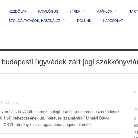
KEZDŐLAP
KATALÓGUS
HÍREK
AJÁNLÓK
TAR
SZOLGÁLTATÁSOK, HASZNÁLAT
RÓLUNK
KAPCSOLAT
 budapesti ügyvédek zárt jogi szakkönyvtá
A
n
Polgári Jog
R
oven László: A kötelesrész kielégítése és a szerencseszerződések
0 § (4) bekezdésének ún. “kétéves szabályáról” Ujhelyi Dávid:
Kö
évi LXXVI. törvény felülvizsgálatához Jogesetelemzés…
al
a 