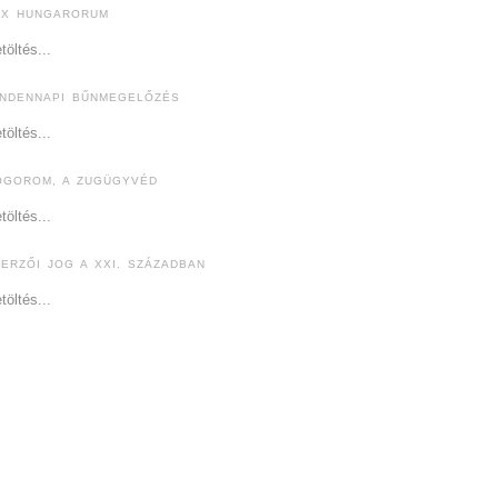
EX HUNGARORUM
töltés...
INDENNAPI BŰNMEGELŐZÉS
töltés...
ÓGOROM, A ZUGÜGYVÉD
töltés...
ZERZŐI JOG A XXI. SZÁZADBAN
töltés...