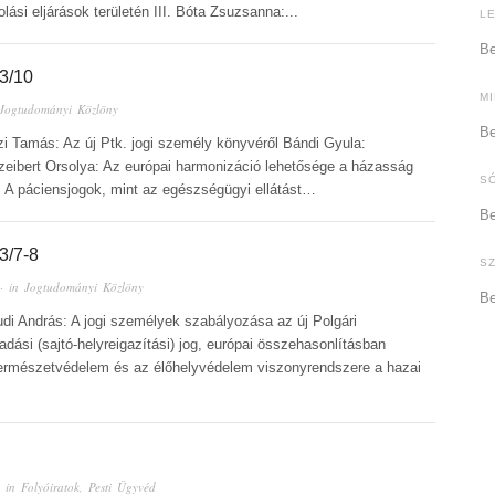
ási eljárások területén III. Bóta Zsuzsanna:...
L
Be
3/10
M
Jogtudományi Közlöny
Be
zi Tamás: Az új Ptk. jogi személy könyvéről Bándi Gyula:
zeibert Orsolya: Az európai harmonizáció lehetősége a házasság
S
 A páciensjogok, mint az egészségügyi ellátást…
Be
/7-8
S
· in
Jogtudományi Közlöny
Be
udi András: A jogi személyek szabályozása az új Polgári
ási (sajtó-helyreigazítási) jog, európai összehasonlításban
természetvédelem és az élőhelyvédelem viszonyrendszere a hazai
 in
Folyóiratok
,
Pesti Ügyvéd