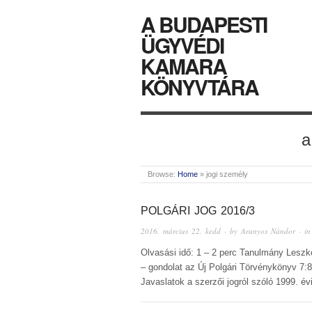
A BUDAPESTI
ÜGYVÉDI
KAMARA
KÖNYVTÁRA
a
Browse:
Home
»
jogi személy
POLGÁRI JOG 2016/3
2016. március 22. kedd
· by
Aranyos Nándor
· i
Olvasási idő: 1 – 2 perc Tanulmány Leszk
– gondolat az Új Polgári Törvénykönyv 7:8
Javaslatok a szerzői jogról szóló 1999. 