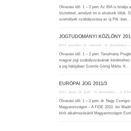
Olvasási idő: 1 – 2 perc Az IBA is bírál
tiszteletet, amelyet mi is elvárunk tőlük. 
személyek szabályozása az új Ptk.-ban…
JOGTUDOMÁNYI KÖZLÖNY 2011
2011. november 24. csütörtök
· by
danieltakacs
· 
Olvasási idő: 1 – 2 perc Tanulmány Prugb
magyar jogi szabályozásának kérdéséhez Il
a jog hálójában Szemle Görög Márta: A…
EURÓPAI JOG 2011/3
2011. június 28. kedd
· by
danieltakacs
· in
Folyó
Olvasási idő: 1 – 2 perc dr. Nagy Csongor
Magyarországon – A FIDE 2010. évi Madrid
bírói alkalmazásáról Magyarországon Euró