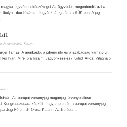
ja a magyar ügyvédi esküszöveget Az ügyvédek megérdemlik azt a
Dr. Ibolya Tibor fővárosi főügyész látogatása a BÜK-ben. A jogi
.
/11
in
Jogtudományi Közlöny
erger Tamás: A munkaidő, a pihenő idő és a szabadság várható új
lés Iván: Mire jó a bizalmi vagyonkezelés? Kőhidi Ákos: Világháló
iratok
 István: Az európai versenyjog magánjogi érvényesítése
i Kongresszusára készült magyar jelentés a európai versenyjog
pai Jogi Fórum dr. Orosz Katalin: Az Európai…