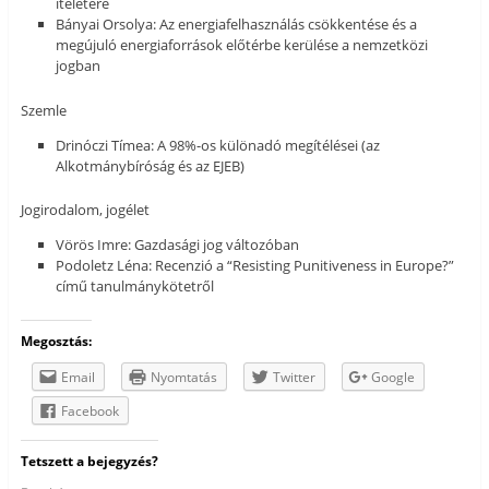
ítéletére
Bányai Orsolya: Az energiafelhasználás csökkentése és a
megújuló energiaforrások előtérbe kerülése a nemzetközi
jogban
Szemle
Drinóczi Tímea: A 98%-os különadó megítélései (az
Alkotmánybíróság és az EJEB)
Jogirodalom, jogélet
Vörös Imre: Gazdasági jog változóban
Podoletz Léna: Recenzió a “Resisting Punitiveness in Europe?”
című tanulmánykötetről
Megosztás:
Email
Nyomtatás
Twitter
Google
Facebook
Tetszett a bejegyzés?