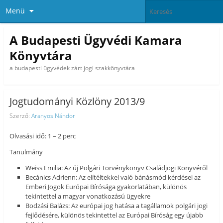
Menü
A Budapesti Ügyvédi Kamara
Könyvtára
a budapesti ügyvédek zárt jogi szakkönyvtára
Jogtudományi Közlöny 2013/9
Szerző:
Aranyos Nándor
Olvasási idő: 1 – 2 perc
Tanulmány
Weiss Emilia: Az új Polgári Törvénykönyv Családjogi Könyvéről
Becánics Adrienn: Az elítéltekkel való bánásmód kérdései az
Emberi Jogok Európai Bírósága gyakorlatában, különös
tekintettel a magyar vonatkozású ügyekre
Bodzási Balázs: Az európai jog hatása a tagállamok polgári jogi
fejlődésére, különös tekintettel az Európai Bíróság egy újabb