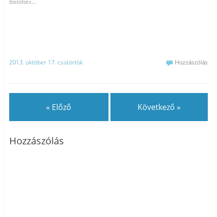
Betöltés...
2013. október 17. csütörtök
Hozzászólás
« Előző
Következő »
Hozzászólás