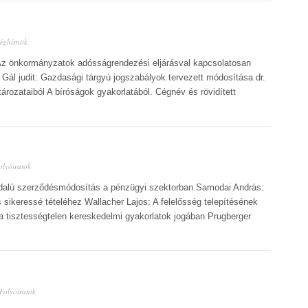
éghírnök
 Az önkormányzatok adósságrendezési eljárásval kapcsolatosan
r. Gál judit: Gazdasági tárgyú jogszabályok tervezett módosítása dr.
ározataiból A bíróságok gyakorlatából. Cégnév és rövidített
olyóiratok
ldalú szerződésmódosítás a pénzügyi szektorban Samodai András:
s sikeressé tételéhez Wallacher Lajos: A felelősség telepítésének
s a tisztességtelen kereskedelmi gyakorlatok jogában Prugberger
Folyóiratok