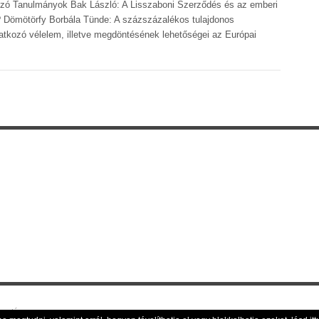
őszó Tanulmányok Bak László: A Lisszaboni Szerződés és az emberi
? Dömötörfy Borbála Tünde: A százszázalékos tulajdonos
atkozó vélelem, illetve megdöntésének lehetőségei az Európai
nyvtára