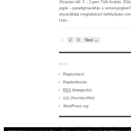
Olvasási idő: 2 – 2 perc Tóth András: El
jogok – paradigmaváltás a versenyjogban
anyavállalat meghatározó befolyására von
Unió…
1
2
3
Next →
META
Regisztráció
Bejelentkezés
RSS
(bejegyzés)
(hozzászólás)
RSS
WordPress.org
Copyright © 2026
A Budapesti Ügyvédi Kamara Kö