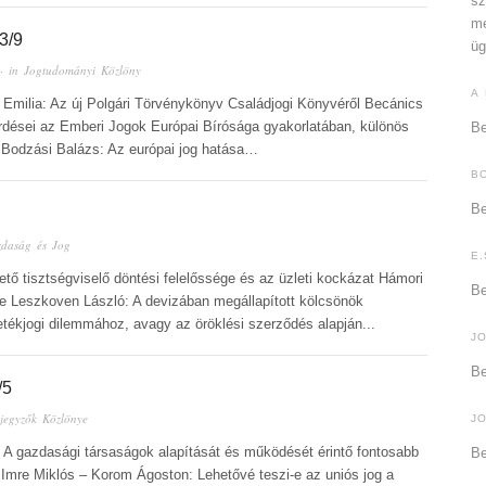
sz
me
3/9
üg
· in
Jogtudományi Közlöny
A
 Emilia: Az új Polgári Törvénykönyv Családjogi Könyvéről Becánics
érdései az Emberi Jogok Európai Bírósága gyakorlatában, különös
Be
 Bodzási Balázs: Az európai jog hatása…
B
Be
daság és Jog
E.
tő tisztségviselő döntési felelőssége és az üzleti kockázat Hámori
Be
ge Leszkoven László: A devizában megállapított kölcsönök
etékjogi dilemmához, avagy az öröklési szerződés alapján...
J
Be
/5
jegyzők Közlönye
J
a: A gazdasági társaságok alapítását és működését érintő fontosabb
Be
 Imre Miklós – Korom Ágoston: Lehetővé teszi-e az uniós jog a