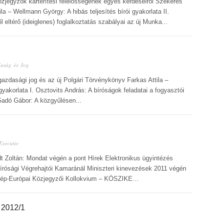
özjegyzők kártérítési felelősségének egyes kérdéseiről Szekeres
la – Wellmann György: A hibás teljesítés bírói gyakorlata II.
ltérő (ideiglenes) foglalkoztatás szabályai az új Munka...
aság és Jog
azdasági jog és az új Polgári Törvénykönyv Farkas Attila –
gyakorlata I. Osztovits András: A bíróságok feladatai a fogyasztói
Gadó Gábor: A közgyűlésen...
Executio
dt Zoltán: Mondat végén a pont Hírek Elektronikus ügyintézés
rósági Végrehajtói Kamaránál Miniszteri kinevezések 2011 végén
zép-Európai Közjegyzői Kollokvium – KÖSZIKE…
2012/1