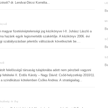
sét? dr. Lendvai-Décsi Kornélia...
L
Be
M
önyvek
Be
A magyar fizetésképtelenségi jog kézikönyve I-II. Juhász László a
 ma hazánk egyik legismertebb szakértője. A kézikönyv 2006. évi
S
ogi szabályozásban jelentős változások következtek be….
Be
S
rnök
Be
átolt felelősségű társaság tulajdonába adott nem pénzbeli vagyoni
i feltételei II. Erdős Károly – Nagy Dávid: Csőd-helyzetkép 2010/11.
 szindikátusi kötelemben Csőke Andrea: A stratégiailag...
azdaság és Jog