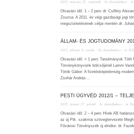
2012. március 22. csütörtök
· by
danieltakacs
· i
Olvasási idő: 1 – 2 perc dr. Csilléry Alex
Zsuzsa: A 2011. év végi gazdasági jogi t
megszüntetésének céljai mentén dr. Juhász
ÁLLAM- ÉS JOGTUDOMÁNY 201
2012. február 8. szerda
· by
danieltakacs
· in
Fol
Olvasási idő: < 1 perc Tanulmányok Tóth
Törvénykönyvünk bölcsőjénél Lamm Vanda:
Török Gábor: A fizetésképtelenség modern
Zsohár András:...
PESTI ÜGYVÉD 2012/1 – TELJ
2012. január 27. péntek
· by
danieltakacs
· in
Fo
Olvasási idő: 2 – 4 perc Hírek AB határoza
az új Ptk. szakmai szövegtervezete Megh
Fővárosi Törvényszék új elnöke: dr. Faz