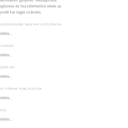
akirodalom gyűjtése, feldolgozása,
gőrzése és hozzáférhetővé tétele az
yvédi kar tagjai számára.
 LEGFRISSEBB MAGYAR KÖZLÖNYÖK
töltés...
OJTÁROK
töltés...
SZER.INT
töltés...
OGI FÓRUM PUBLIKÁCIÓK
töltés...
OGIQ
töltés...