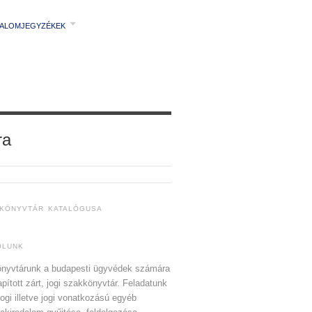
TALOMJEGYZÉKEK
ra
 KÖNYVTÁR KATALÓGUSA
ÓLUNK
nyvtárunk a budapesti ügyvédek számára
apított zárt, jogi szakkönyvtár. Feladatunk
jogi illetve jogi vonatkozású egyéb