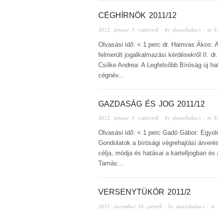
CÉGHÍRNÖK 2011/12
2012. január 5. csütörtök
· by
danieltakacs
· in
C
Olvasási idő: < 1 perc dr. Hamvas Ákos:
felmerült jogalkalmazási kérdésekről II. d
Csőke Andrea: A Legfelsőbb Bíróság új hat
cégnév...
GAZDASÁG ÉS JOG 2011/12
2012. január 5. csütörtök
· by
danieltakacs
· in
F
Olvasási idő: < 1 perc Gadó Gábor: Egyo
Gondolatok a bírósági végrehajtási árveré
célja, módja és hatásai a kartelljogban é
Tamás:...
VERSENYTÜKÖR 2011/2
2011. december 16. péntek
· by
danieltakacs
· in