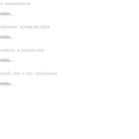
EX HUNGARORUM
töltés...
INDENNAPI BŰNMEGELŐZÉS
töltés...
ÓGOROM, A ZUGÜGYVÉD
töltés...
ZERZŐI JOG A XXI. SZÁZADBAN
töltés...