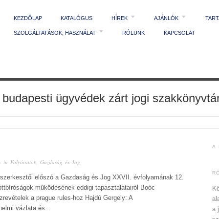
KEZDŐLAP
KATALÓGUS
HÍREK
AJÁNLÓK
TAR
SZOLGÁLTATÁSOK, HASZNÁLAT
RÓLUNK
KAPCSOLAT
 budapesti ügyvédek zárt jogi szakkönyvtá
A
· in
Folyóiratok
,
Gazdaság és Jog
R
őszerkesztői előszó a Gazdaság és Jog XXVII. évfolyamának 12.
ttbíróságok működésének eddigi tapasztalatairól Boóc
Kö
evételek a prague rules-hoz Hajdú Gergely: A
al
elmi vázlata és...
a 