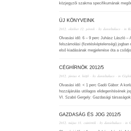
közjegyzői szakma specifikumának megőrzé
ÚJ KÖNYVEINK
2012. október 12. péntek
· by
danieltakacs
· in
K
Olvasási idő: 6 – 9 perc Juhász László – 
felszámolási (fizetésképtelenségi) jogban
első kiadásának megjelenése óta a csődj
CÉGHÍRNÖK 2012/5
2012. június 4. hétfő
· by
danieltakacs
· in
Céghí
Olvasási idő: < 1 perc Gadó Gábor: A korl
hozzájárulás utólagos elidegenítésének jog
VI. Szabó Gergely: Gazdasági társaságok a
GAZDASÁG ÉS JOG 2012/5
2012. május 31. csütörtök
· by
danieltakacs
· in
G