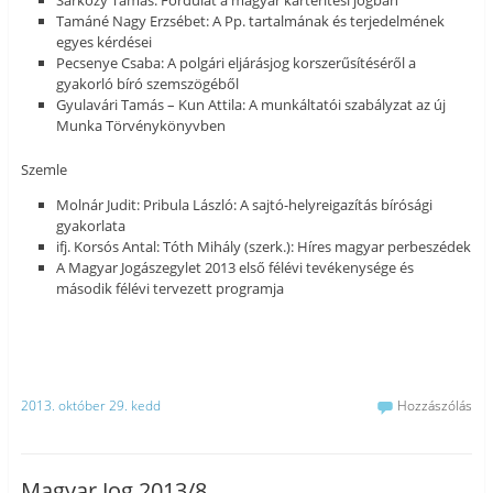
Sárközy Tamás: Fordulat a magyar kártérítési jogban
Tamáné Nagy Erzsébet: A Pp. tartalmának és terjedelmének
egyes kérdései
Pecsenye Csaba: A polgári eljárásjog korszerűsítéséről a
gyakorló bíró szemszögéből
Gyulavári Tamás – Kun Attila: A munkáltatói szabályzat az új
Munka Törvénykönyvben
Szemle
Molnár Judit: Pribula László: A sajtó-helyreigazítás bírósági
gyakorlata
ifj. Korsós Antal: Tóth Mihály (szerk.): Híres magyar perbeszédek
A Magyar Jogászegylet 2013 első félévi tevékenysége és
második félévi tervezett programja
2013. október 29. kedd
Hozzászólás
Magyar Jog 2013/8