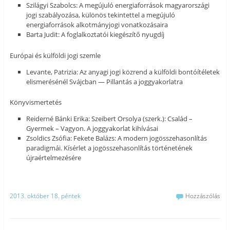
Szilágyi Szabolcs: A megújuló energiaforrások magyarországi
jogi szabályozása, különös tekintettel a megújuló
energiaforrások alkotmányjogi vonatkozásaira
Barta Judit: A foglalkoztatói kiegészítő nyugdíj
Európai és külföldi jogi szemle
Levante, Patrizia: Az anyagi jogi közrend a külföldi bontóítéletek
elismerésénél Svájcban — Pillantás a joggyakorlatra
Könyvismertetés
Reiderné Bánki Erika: Szeibert Orsolya (szerk.): Család –
Gyermek – Vagyon. A joggyakorlat kihívásai
Zsoldics Zsófia: Fekete Balázs: A modern jogösszehasonlítás
paradigmái. Kísérlet a jogösszehasonlítás történetének
újraértelmezésére
2013. október 18. péntek
Hozzászólás