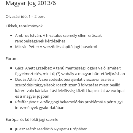
Magyar Jog 2013/6
Olvasási idő: 1 – 2 perc
Cikkek, tanulmányok
Ambrus István: A hivatalos személy elleni erőszak
rendbeliségének kérdéséhez
Miczán Péter: A szerződésalapító jogtípusokról
Fórum
Gácsi Anett Erzsébet: A tanú mentességi jogára való ismételt
figyelmeztetés, mint új (?) szabály a magyar büntetőeljárásban
Dudás Attila: A szerződéskötési ajánlat visszavonása és a
szerződési tárgyalások rosszhiszemű folytatása miatt beálló
kárért való kártalanítási felelősség között kapcsolat az európai
és a magyar jogban
Pfeiffer János: A zálogjogi bekacsolódás problémái a pénzügyi
intézmények gyakorlatában
Európai és külföldi jogi szemle
Julesz Máté: Mediáció Nyugat-Európában