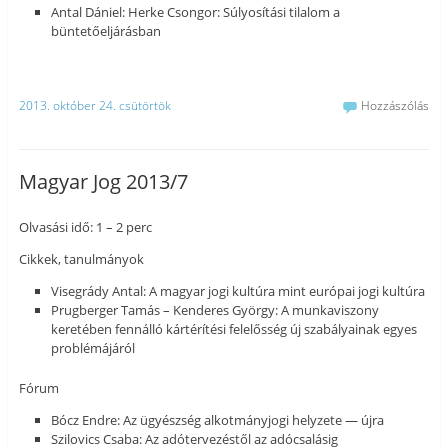
Antal Dániel: Herke Csongor: Súlyosítási tilalom a
büntetőeljárásban
2013. október 24. csütörtök
Hozzászólás
Magyar Jog 2013/7
Olvasási idő: 1 – 2 perc
Cikkek, tanulmányok
Visegrády Antal: A magyar jogi kultúra mint európai jogi kultúra
Prugberger Tamás – Kenderes György: A munkaviszony
keretében fennálló kártérítési felelősség új szabályainak egyes
problémájáról
Fórum
Bócz Endre: Az ügyészség alkotmányjogi helyzete — újra
Szilovics Csaba: Az adótervezéstől az adócsalásig