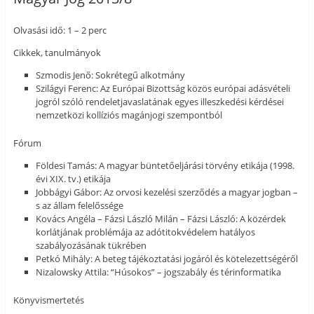
Olvasási idő: 1 – 2 perc
Cikkek, tanulmányok
Szmodis Jenő: Sokrétegű alkotmány
Szilágyi Ferenc: Az Európai Bizottság közös európai adásvételi
jogról szóló rendeletjavaslatának egyes illeszkedési kérdései
nemzetközi kollíziós magánjogi szempontból
Fórum
Földesi Tamás: A magyar büntetőeljárási törvény etikája (1998.
évi XIX. tv.) etikája
Jobbágyi Gábor: Az orvosi kezelési szerződés a magyar jogban –
s az állam felelőssége
Kovács Angéla – Fázsi László Milán – Fázsi László: A közérdek
korlátjának problémája az adótitokvédelem hatályos
szabályozásának tükrében
Petkó Mihály: A beteg tájékoztatási jogáról és kötelezettségéről
Nizalowsky Attila: “Húsokos” – jogszabály és térinformatika
Könyvismertetés