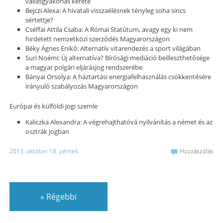
vallásgyakorlás kerete
Bejczi Alexa: A hivatali visszaélésnek tényleg soha sincs
sértettje?
Cséffai Attila Csaba: A Római Statútum, avagy egy ki nem
hirdetett nemzetközi szerződés Magyarországon
Béky Ágnes Enikő: Alternatív vitarendezés a sport világában
Suri Noémi: Új alternatíva? Bírósági mediáció beilleszthetősége
a magyar polgári eljárásjog rendszerébe
Bányai Orsolya: A háztartási energiafelhasználás csökkentésére
irányuló szabályozás Magyarországon
Európai és külföldi jogi szemle
Kaliczka Alexandra: A végrehajthatóvá nyilvánítás a német és az
osztrák jogban
2013. október 18. péntek
Hozzászólás
«
Régebbi