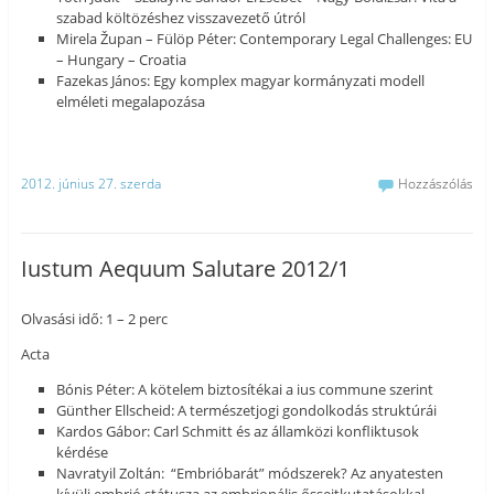
szabad költözéshez visszavezető útról
Mirela Župan – Fülöp Péter: Contemporary Legal Challenges: EU
– Hungary – Croatia
Fazekas János: Egy komplex magyar kormányzati modell
elméleti megalapozása
2012. június 27. szerda
Hozzászólás
Iustum Aequum Salutare 2012/1
Olvasási idő: 1 – 2 perc
Acta
Bónis Péter: A kötelem biztosítékai a ius commune szerint
Günther Ellscheid: A természetjogi gondolkodás struktúrái
Kardos Gábor: Carl Schmitt és az államközi konfliktusok
kérdése
Navratyil Zoltán: “Embrióbarát” módszerek? Az anyatesten
kívüli embrió státusza az embrionális őssejtkutatásokkal