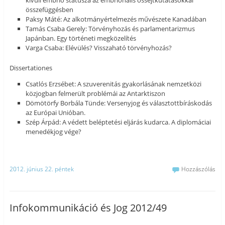
összefüggésben
Paksy Máté: Az alkotmányértelmezés művészete Kanadában
Tamás Csaba Gerely: Törvényhozás és parlamentarizmus
Japánban. Egy történeti megközelítés
Varga Csaba: Elévülés? Visszaható törvényhozás?
Dissertationes
Csatlós Erzsébet: A szuverenitás gyakorlásának nemzetközi
közjogban felmerült problémái az Antarktiszon
Dömötörfy Borbála Tünde: Versenyjog és választottbíráskodás
az Európai Unióban.
Szép Árpád: A védett beléptetési eljárás kudarca. A diplomáciai
menedékjog vége?
2012. június 22. péntek
Hozzászólás
Infokommunikáció és Jog 2012/49