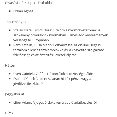
Olvasási idő: < 1 perc Első oldal
Urbán Ágnes
Tanulmányok
Szalay Klára, Tosics Nóra: Jutalom a nyomravezetőnek! A
szökevény produkciók nyomában. Filmes adókedvezmények
versengése Európában
Parti Katalin, Luisa Marin: Foltvarrással az on-line illegális
tartalom ellen: a tartalomblokkolás, a közvetítő szolgáltató
felelőssége és az értesítési-levételi eljárás
Háttér
Cseh Gabriella Zsófia: Hírportálok a közösségi hálón
Eszteri Dániel: Bitcoin: Az anarchisták pénze vagy a
jövőfizetőeszköze?
Joggyakorlat
Liber Ádám: A jogos érdekeken alapuló adatkezelésről
Hírek