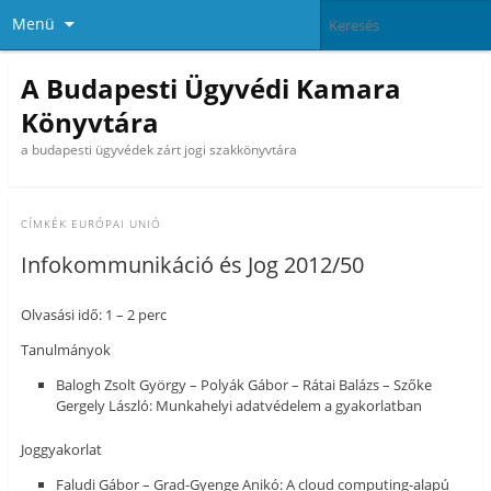
Menü
A Budapesti Ügyvédi Kamara
Könyvtára
a budapesti ügyvédek zárt jogi szakkönyvtára
CÍMKÉK
EURÓPAI UNIÓ
Infokommunikáció és Jog 2012/50
Olvasási idő: 1 – 2 perc
Tanulmányok
Balogh Zsolt György – Polyák Gábor – Rátai Balázs – Szőke
Gergely László: Munkahelyi adatvédelem a gyakorlatban
Joggyakorlat
Faludi Gábor – Grad-Gyenge Anikó: A cloud computing-alapú