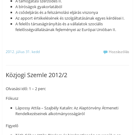
A támogatási szerződés II.
A bíróságok gyakorlatából
A csődeljárás és a felszámolási eljárás viszonya
Az apport értékelésének és szolgáltatásának egyes kérdései I.
A felelős társaságirányítás és a vállalatok szociális
felelősségvállalásának fejleményei az Európai Unióban II.
2012. július 31. kedd
Hozzászólás
Közjogi Szemle 2012/2
Olvasási idő: 1 – 2 perc
Fókusz
Lápossy Attila – Szajbély Katalin: Az Alaptörvény Átmeneti
Rendelkezéseinek alkotmányosságáról
Figyelő