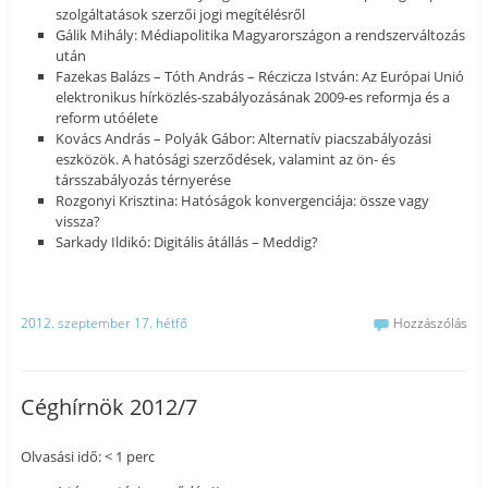
szolgáltatások szerzői jogi megítélésről
Gálik Mihály: Médiapolitika Magyarországon a rendszerváltozás
után
Fazekas Balázs – Tóth András – Réczicza István: Az Európai Unió
elektronikus hírközlés-szabályozásának 2009-es reformja és a
reform utóélete
Kovács András – Polyák Gábor: Alternatív piacszabályozási
eszközök. A hatósági szerződések, valamint az ön- és
társszabályozás térnyerése
Rozgonyi Krisztina: Hatóságok konvergenciája: össze vagy
vissza?
Sarkady Ildikó: Digitális átállás – Meddig?
2012. szeptember 17. hétfő
Hozzászólás
Céghírnök 2012/7
Olvasási idő: < 1 perc