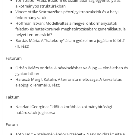
Tóth Gábor Attila: Bizalom és bizalmatlanság egyensúlya az
alkotmányos struktúrákban
Vincze Attila: Származékos pénzügyi tranzakciók és a helyi
önkormányzatok
Hoffman István: Modellváltás a megyei önkormányzatok
feladat- és hatásköreinek meghatározásában: generálklauzula
helyett enumeráció?
Bordás Mária: A “hatékony” állam győzelme a jogállam fölött?
(II. rész)
Futurum
Orbán Balázs András: A névviseléshez való jog — elméletben és
gyakorlatban
Haraszti Margit Katalin: A terrorista méltósága. A kínvallatás
alapjogi dilemmái (I. rész)
Faktum
Naszladi Georgina: Eldőlt a korábbi alkotmánybírósági
határozatok jogi sorsa
Fórum
Tóth Judit – Szalayné Sándor Erzsébet – Nagy Boldizsár: Vita a