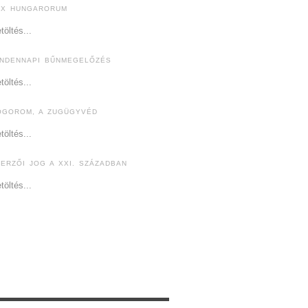
EX HUNGARORUM
töltés...
INDENNAPI BŰNMEGELŐZÉS
töltés...
ÓGOROM, A ZUGÜGYVÉD
töltés...
ZERZŐI JOG A XXI. SZÁZADBAN
töltés...