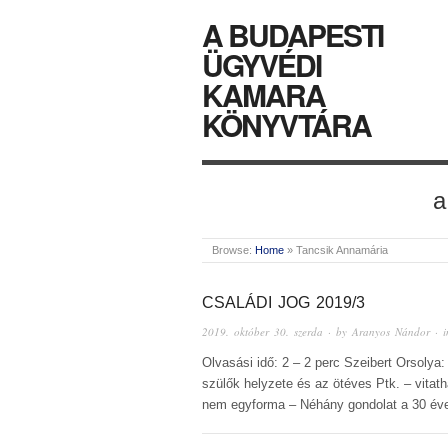
A BUDAPESTI
ÜGYVÉDI
KAMARA
KÖNYVTÁRA
a
Browse:
Home
»
Tancsik Annamária
CSALÁDI JOG 2019/3
2019. október 30. szerda
· by
Aranyos Nándor
· 
Olvasási idő: 2 – 2 perc Szeibert Orsolya
szülők helyzete és az ötéves Ptk. – vita
nem egyforma – Néhány gondolat a 30 é