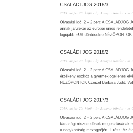
CSALÁDI JOG 2018/3
2019. május 20. hétfő
· by
Aranyos Nándor
· in
Olvasási idő: 2 – 2 perc A CSALÁDJOG JÖ
annak járulékai az európai uniós rendelet
legújabb EUB döntésekre NÉZŐPONTOK Hi
CSALÁDI JOG 2018/2
2019. május 20. hétfő
· by
Aranyos Nándor
· in
Olvasási idő: 2 – 2 perc A CSALÁDJOG J
érzékeny eszköz a gyermekjogellenes elvi
NÉZŐPONTOK Czeizel Barbara Judit: Vál
CSALÁDI JOG 2017/3
2019. május 20. hétfő
· by
Aranyos Nándor
· in
Olvasási idő: 2 – 2 perc A CSALÁDJOG J
társasági részesedések megosztásának 
a nagykorúság mezsgyéjén II. rész: Az élet