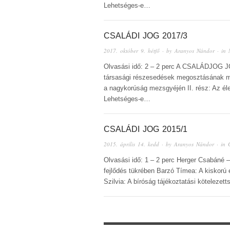
Lehetséges-e…
CSALÁDI JOG 2017/3
2017. október 9. hétfő
· by
Aranyos Nándor
· in
Olvasási idő: 2 – 2 perc A CSALÁDJOG J
társasági részesedések megosztásának 
a nagykorúság mezsgyéjén II. rész: Az élet
Lehetséges-e…
CSALÁDI JOG 2015/1
2015. április 14. kedd
· by
Aranyos Nándor
· in
Olvasási idő: 1 – 2 perc Herger Csabáné –
fejlődés tükrében Barzó Tímea: A kiskorú
Szilvia: A bíróság tájékoztatási kötelezet