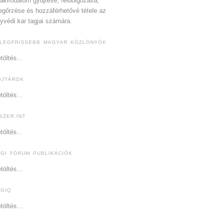
akirodalom gyűjtése, feldolgozása,
gőrzése és hozzáférhetővé tétele az
yvédi kar tagjai számára.
 LEGFRISSEBB MAGYAR KÖZLÖNYÖK
töltés...
OJTÁROK
töltés...
SZER.INT
töltés...
OGI FÓRUM PUBLIKÁCIÓK
töltés...
OGIQ
töltés...