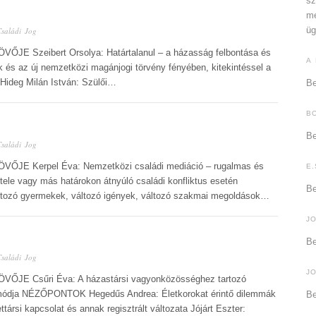
sz
me
üg
Családi Jog
VŐJE Szeibert Orsolya: Határtalanul – a házasság felbontása és
A
ek és az új nemzetközi magánjogi törvény fényében, kitekintéssel a
deg Milán István: Szülői…
Be
B
Be
Családi Jog
ÖVŐJE Kerpel Éva: Nemzetközi családi mediáció – rugalmas és
E.
tele vagy más határokon átnyúló családi konfliktus esetén
Be
tozó gyermekek, változó igények, változó szakmai megoldások…
J
Be
Családi Jog
J
ÖVŐJE Csűri Éva: A házastársi vagyonközösséghez tartozó
módja NÉZŐPONTOK Hegedűs Andrea: Életkorokat érintő dilemmák
Be
társi kapcsolat és annak regisztrált változata Jójárt Eszter: