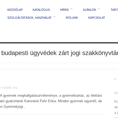
KEZDŐLAP
KATALÓGUS
HÍREK
AJÁNLÓK
TAR
SZOLGÁLTATÁSOK, HASZNÁLAT
RÓLUNK
KAPCSOLAT
 budapesti ügyvédek zárt jogi szakkönyvtá
A
in
Családi Jog
R
: A gyermek meghallgatása/véleménye, a gyermektartás, az élettárs
tható gyakorlatok Katonáné Pehr Erika: Minden gyermek egyenlő, de
Kö
ves Gyermekjogi…
al
a 