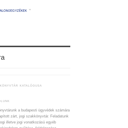
TALOMJEGYZÉKEK
ra
 KÖNYVTÁR KATALÓGUSA
ÓLUNK
nyvtárunk a budapesti ügyvédek számára
apított zárt, jogi szakkönyvtár. Feladatunk
jogi illetve jogi vonatkozású egyéb