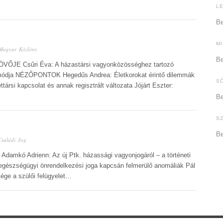
L
Be
M
Magyar Közlöny
Be
ÖVŐJE Csűri Éva: A házastársi vagyonközösséghez tartozó
módja NÉZŐPONTOK Hegedűs Andrea: Életkorokat érintő dilemmák
S
társi kapcsolat és annak regisztrált változata Jójárt Eszter:
Be
S
Be
Családi Jog
 Adamkó Adrienn: Az új Ptk. házassági vagyonjogáról – a történeti
 egészségügyi önrendelkezési joga kapcsán felmerülő anomáliák Pál
tsége a szülői felügyelet…