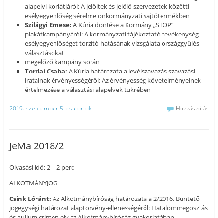
alapelvi korlátjáról: A jelöltek és jelölő szervezetek közötti
esélyegyenlőség sérelme önkormányzati sajtótermékben
Szilágyi Emese:
A Kúria döntése a Kormány „STOP”
plakátkampányáról: A kormányzati tájékoztató tevékenység
esélyegyenlőséget torzító hatásának vizsgálata országgyűlési
választásokat
megelőző kampány során
Tordai Csaba:
A Kúria határozata a levélszavazás szavazási
iratainak érvényességéről: Az érvényesség követelményeinek
értelmezése a választási alapelvek tükrében
2019. szeptember 5. csütörtök
Hozzászólás
JeMa 2018/2
Olvasási idő: 2 – 2 perc
ALKOTMÁNYJOG
Csink Lóránt:
Az Alkotmánybíróság határozata a 2/2016. Büntető
jogegységi határozat alaptörvény-ellenességéről: Hatalommegosztás
és nullum crimen elv az Alkotmánybíróság gyakorlatában