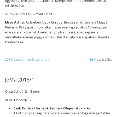
ügyben: A nemzeti hatáskörben kiterjesztett uniós rendelkezések
értelmezése
STRASBOURGI JOGGYAKORLAT
Mráz Attila:
Az Emberi Jogok Európai Bíróságának ítélete a Magyar
Kétfarkú Kutyapárt mobilalkalmazásával kapcsolatos 13 választási
eljárási szankciókról: A véleménynyilvánítási szabadságnak a
rendeltetésellenes joggyakorlás választási eljárási alapelvén alapuló
korlátozása
2019. szeptember 5. csütörtök
Hozzászólás
JeMa 2018/1
Olvasási idő: 2 – 3 perc
ALKOTMÁNYJOG
Csák Csilla – Hornyok Zsófia – Olajos István:
Az
Alkotmánybíróság határozata a mező- és erdőgazdasági földek