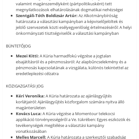
valamint magánszemélyként (pártpolitikusként) tett
megnyilatkozások elhatárolásának dogmatikai nehézségei
Szentgáli-Tóth Boldizsár Artúr:
Az Alkotmánybíróság
határozata a választási kampányban a képviselőjelöltek és
jelölő szervezetek közti esélyegyenlőség értelmezéséről: A helyi
önkormányzati tisztségviselők a választási kampányban
BÜNTETŐJOG
Mezei Kitti:
A Kúria harmadfokú végzése a jogtalan
elsajátításról és a pénzmosásról: Az alapbűncselekmény és a
pénzmosás kapcsolatának a vizsgálata, különös tekintettel az
eredetleplezési célzatra
KÖZIGAZGATÁSI JOG
Kéri Veronika:
A Kúria határozata az ajánlásgyűjtés
korlátjairól: Ajánlásgyűjtés közforgalom számára nyitva álló
magánterületen
Kovács Luca:
A Kúria végzése a Momentour telekocsi
applikáció törvényességéről a Ve. tükrében: Egyes eszközök és
tevékenységek megítélése a választási kampány
vonatkozásában
Melles Marcell:
A Kúria határozata a szerkesztői szabadság