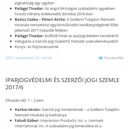
joghatóság egy ügyben
Palágyi Tivadar:
Az angol bíróságok szabadalmi ügyekben
hozott néhány érdekesebb döntése 2016-ban
Baticz Csaba – Péteri Attila:
A Szellemi Tulajdon Nemzeti
Hivatala nemzetközi együttműködési tevékenységének főbb
jellemzői 2017 második felében
Palágyi Tivadar:
Külföldi hírek az iparjogvédelem területéről
Válogatás a Szerzői Jogi Szakértő Testület szakvéleményeiből
Könyv- és folyóiratszemle
2019. szeptember 25. szerda
Hozzászólás
IPARJOGVÉDELMI ÉS SZERZŐI JOGI SZEMLE
2017/6
Olvasási idő: 1 – 2 perc
Harkai István:
Szerzői jog mindenkinek – a Szellemi Tulajdon
Nemzeti Hivatala új kiadványa
Faludi Gábor:
Impression Products, Inc. v. Lexmark
International, Inc. A szabadalmi jog kimerülése és a