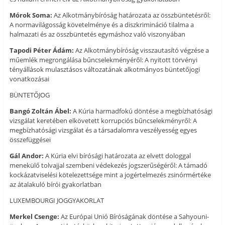
Mórok Soma:
Az Alkotmánybíróság határozata az összbüntetésről:
A normavilágosság követelménye és a diszkrimináció tilalma a
halmazati és az összbüntetés egymáshoz való viszonyában
Tapodi Péter Ádám:
Az Alkotmánybíróság visszautasító végzése a
műemlék megrongálása bűncselekményéről: A nyitott törvényi
tényállások mulasztásos változatának alkotmányos büntetőjogi
vonatkozásai
BÜNTETŐJOG
Bangó Zoltán Ábel:
A Kúria harmadfokú döntése a megbízhatósági
vizsgálat keretében elkövetett korrupciós bűncselekményről: A
megbízhatósági vizsgálat és a társadalomra veszélyesség egyes
összefüggései
Gál Andor:
A Kúria elvi bírósági határozata az elvett dologgal
menekülő tolvajjal szembeni védekezés jogszerűségéről: A támadó
kockázatviselési kötelezettsége mint a jogértelmezés zsinórmértéke
az átalakuló bírói gyakorlatban
LUXEMBOURGI JOGGYAKORLAT
Merkel Csenge:
Az Európai Unió Bíróságának döntése a Sahyouni-