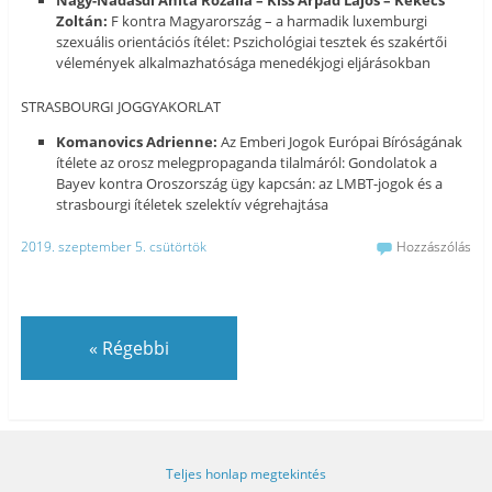
Nagy-Nádasdi Anita Rozália – Kiss Árpád Lajos – Kekecs
Zoltán:
F kontra Magyarország – a harmadik luxemburgi
szexuális orientációs ítélet: Pszichológiai tesztek és szakértői
vélemények alkalmazhatósága menedékjogi eljárásokban
STRASBOURGI JOGGYAKORLAT
Komanovics Adrienne:
Az Emberi Jogok Európai Bíróságának
ítélete az orosz melegpropaganda tilalmáról: Gondolatok a
Bayev kontra Oroszország ügy kapcsán: az LMBT-jogok és a
strasbourgi ítéletek szelektív végrehajtása
2019. szeptember 5. csütörtök
Hozzászólás
«
Régebbi
Teljes honlap megtekintés