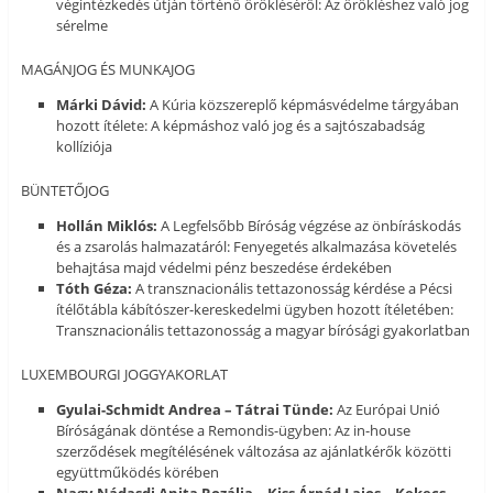
végintézkedés útján történő örökléséről: Az örökléshez való jog
sérelme
MAGÁNJOG ÉS MUNKAJOG
Márki Dávid:
A Kúria közszereplő képmásvédelme tárgyában
hozott ítélete: A képmáshoz való jog és a sajtószabadság
kollíziója
BÜNTETŐJOG
Hollán Miklós:
A Legfelsőbb Bíróság végzése az önbíráskodás
és a zsarolás halmazatáról: Fenyegetés alkalmazása követelés
behajtása majd védelmi pénz beszedése érdekében
Tóth Géza:
A transznacionális tettazonosság kérdése a Pécsi
ítélőtábla kábítószer-kereskedelmi ügyben hozott ítéletében:
Transznacionális tettazonosság a magyar bírósági gyakorlatban
LUXEMBOURGI JOGGYAKORLAT
Gyulai-Schmidt Andrea – Tátrai Tünde:
Az Európai Unió
Bíróságának döntése a Remondis-ügyben: Az in-house
szerződések megítélésének változása az ajánlatkérők közötti
együttműködés körében