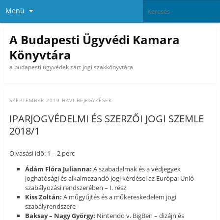
Menü
A Budapesti Ügyvédi Kamara
Könyvtára
a budapesti ügyvédek zárt jogi szakkönyvtára
SZEPTEMBER 2019
HAVI BEJEGYZÉSEK
IPARJOGVÉDELMI ÉS SZERZŐI JOGI SZEMLE
2018/1
Olvasási idő: 1 – 2 perc
Ádám Flóra Julianna:
A szabadalmak és a védjegyek
joghatósági és alkalmazandó jogi kérdései az Európai Unió
szabályozási rendszerében – I. rész
Kiss Zoltán:
A műgyűjtés és a műkereskedelem jogi
szabályrendszere
Baksay – Nagy György:
Nintendo v. BigBen – dizájn és