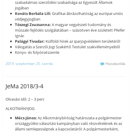
szabadalmas szerződési szabadsága az Egyesült Államok
jogában
Kováts Borbála Lili:
Grafikai ábrázolhatóság az európai uniós
védjegyjogban
Tószegi Zsuzsanna:
A magyar vegyészeti tudomány és
műszaki fejlődés szolgálatában – százötven éve született Pfeifer
Ignác
Palágyi Tivadar:
Külföldi hírek az iparjogvédelem területéről
Válogatás a Szerzői Jogi Szakértő Testület szakvéleményeiből
Könyv- és folyóiratszemle
2019. szeptember 25. szerda
Hozzászólás
JeMa 2018/3-4
Olvasási idő: 2 – 3 perc
ALKOTMÁNYJOG
Mécs János:
Az Alkotmánybíróság határozata a polgármester
országgyűlési választási kampányban való részvételének és az
állami semlegességnek a kapcsolatáról: A polgármesterként,