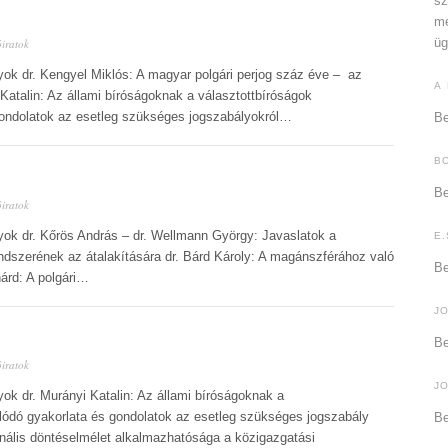
sz
me
üg
óiratok
yok dr. Kengyel Miklós: A magyar polgári perjog száz éve – az
A
i Katalin: Az állami bíróságoknak a választottbíróságok
ondolatok az esetleg szükséges jogszabályokról…
Be
B
Be
óiratok
yok dr. Kőrös András – dr. Wellmann György: Javaslatok a
E.
ndszerének az átalakítására dr. Bárd Károly: A magánszférához való
Be
nárd: A polgári…
J
Be
óiratok
J
yok dr. Murányi Katalin: Az állami bíróságoknak a
ódó gyakorlata és gondolatok az esetleg szükséges jogszabály
Be
onális döntéselmélet alkalmazhatósága a közigazgatási