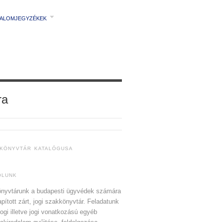
TALOMJEGYZÉKEK
ra
 KÖNYVTÁR KATALÓGUSA
ÓLUNK
nyvtárunk a budapesti ügyvédek számára
apított zárt, jogi szakkönyvtár. Feladatunk
jogi illetve jogi vonatkozású egyéb