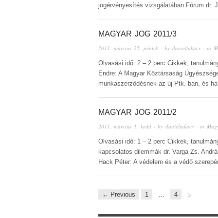
jogérvényesítés vizsgálatában Fórum dr.
MAGYAR JOG 2011/3
2011. március 25. péntek
· by
danieltakacs
· in
M
Olvasási idő: 2 – 2 perc Cikkek, tanulmá
Endre: A Magyar Köztársaság Ügyészsége
munkaszerződésnek az új Ptk.-ban, és ha
MAGYAR JOG 2011/2
2011. március 1. kedd
· by
danieltakacs
· in
Mag
Olvasási idő: 1 – 2 perc Cikkek, tanulmány
kapcsolatos dilemmák dr. Varga Zs. Andrá
Hack Péter: A védelem és a védő szerepé
← Previous
1
…
4
5