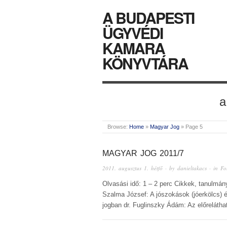
A BUDAPESTI
ÜGYVÉDI
KAMARA
KÖNYVTÁRA
a
Browse:
Home
»
Magyar Jog
»
Page 5
MAGYAR JOG 2011/7
2011. augusztus 1. hétfő
· by
danieltakacs
· in
Fo
Olvasási idő: 1 – 2 perc Cikkek, tanulmány
Szalma József: A jószokások (jóerkölcs) 
jogban dr. Fuglinszky Ádám: Az előreláth