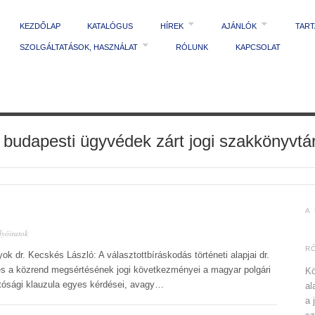
KEZDŐLAP
KATALÓGUS
HÍREK
AJÁNLÓK
TAR
SZOLGÁLTATÁSOK, HASZNÁLAT
RÓLUNK
KAPCSOLAT
 budapesti ügyvédek zárt jogi szakkönyvtá
A
lyóiratok
R
ok dr. Kecskés László: A választottbíráskodás történeti alapjai dr.
és a közrend megsértésének jogi következményei a magyar polgári
Kö
atósági klauzula egyes kérdései, avagy…
al
a 