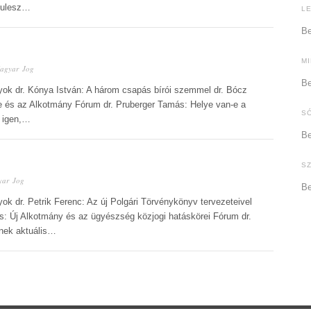
 Julesz…
L
Be
M
agyar Jog
Be
nyok dr. Kónya István: A három csapás bírói szemmel dr. Bócz
 és az Alkotmány Fórum dr. Pruberger Tamás: Helye van-e a
S
 igen,…
Be
S
yar Jog
Be
ok dr. Petrik Ferenc: Az új Polgári Törvénykönyv tervezeteivel
s: Új Alkotmány és az ügyészség közjogi hatáskörei Fórum dr.
nek aktuális…