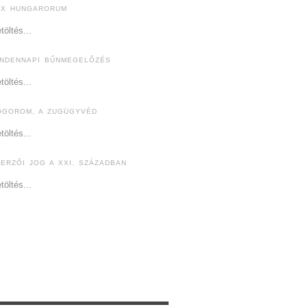
EX HUNGARORUM
töltés...
INDENNAPI BŰNMEGELŐZÉS
töltés...
ÓGOROM, A ZUGÜGYVÉD
töltés...
ZERZŐI JOG A XXI. SZÁZADBAN
töltés...