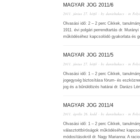
MAGYAR JOG 2011/6
2011. június 27. hétfő
· by
danieltakacs
· in
Foly
Olvasási idő: 2 – 2 perc Cikkek, tanulmán
1911. évi polgári perrendtartás dr. Murány
működéséhez kapcsolódó gyakorlata és g
MAGYAR JOG 2011/5
2011. június 27. hétfő
· by
danieltakacs
· in
Foly
Olvasási idő: 1 – 2 perc Cikkek, tanulmán
jogegység biztosítása fórum- és eszközre
jog és a bűnüldözés határai dr. Darázs Lé
MAGYAR JOG 2011/4
2011. április 26. kedd
· by
danieltakacs
· in
Foly
Olvasási idő: 1 – 2 perc Cikkek, tanulmán
választottbíróságok működéséhez kapcsol
módosításokról dr. Nagy Marianna: A raci