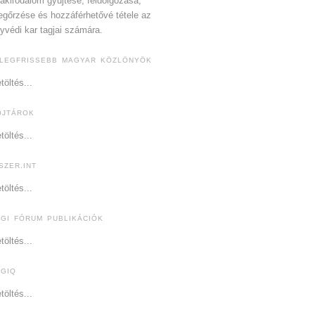
akirodalom gyűjtése, feldolgozása,
gőrzése és hozzáférhetővé tétele az
yvédi kar tagjai számára.
 LEGFRISSEBB MAGYAR KÖZLÖNYÖK
töltés...
OJTÁROK
töltés...
SZER.INT
töltés...
OGI FÓRUM PUBLIKÁCIÓK
töltés...
OGIQ
töltés...